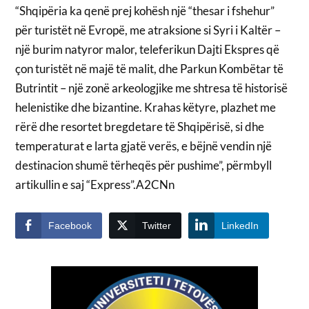
“Shqipëria ka qenë prej kohësh një “thesar i fshehur”
për turistët në Evropë, me atraksione si Syri i Kaltër –
një burim natyror malor, teleferikun Dajti Ekspres që
çon turistët në majë të malit, dhe Parkun Kombëtar të
Butrintit – një zonë arkeologjike me shtresa të historisë
helenistike dhe bizantine. Krahas këtyre, plazhet me
rërë dhe resortet bregdetare të Shqipërisë, si dhe
temperaturat e larta gjatë verës, e bëjnë vendin një
destinacion shumë tërheqës për pushime”, përmbyll
artikullin e saj “Express”.A2CNn
Facebook
Twitter
LinkedIn