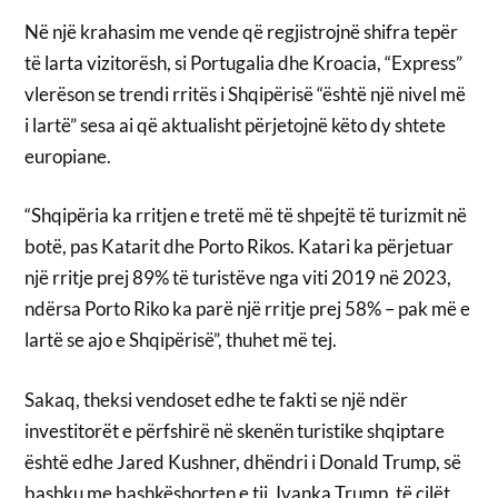
Në një krahasim me vende që regjistrojnë shifra tepër
të larta vizitorësh, si Portugalia dhe Kroacia, “Express”
vlerëson se trendi rritës i Shqipërisë “është një nivel më
i lartë” sesa ai që aktualisht përjetojnë këto dy shtete
europiane.
“Shqipëria ka rritjen e tretë më të shpejtë të turizmit në
botë, pas Katarit dhe Porto Rikos. Katari ka përjetuar
një rritje prej 89% të turistëve nga viti 2019 në 2023,
ndërsa Porto Riko ka parë një rritje prej 58% – pak më e
lartë se ajo e Shqipërisë”, thuhet më tej.
Sakaq, theksi vendoset edhe te fakti se një ndër
investitorët e përfshirë në skenën turistike shqiptare
është edhe Jared Kushner, dhëndri i Donald Trump, së
bashku me bashkëshorten e tij, Ivanka Trump, të cilët