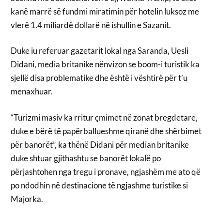
kanë marrë së fundmi miratimin për hotelin luksoz me
vlerë 1.4 miliardë dollarë në ishullin e Sazanit.
Duke iu referuar gazetarit lokal nga Saranda, Uesli
Didani, media britanike nënvizon se boom-i turistik ka
sjellë disa problematike dhe është i vështirë për t’u
menaxhuar.
“Turizmi masiv ka rritur çmimet në zonat bregdetare,
duke e bërë të papërballueshme qiranë dhe shërbimet
për banorët”, ka thënë Didani për median britanike
duke shtuar gjithashtu se banorët lokalë po
përjashtohen nga tregu i pronave, ngjashëm me ato që
po ndodhin në destinacione të ngjashme turistike si
Majorka.