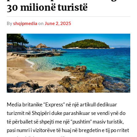
30 milionë turistë
by
shqipmedia
on
June 2, 2025
Media britanike “Express” në një artikull dedikuar
turizmit në Shqipëri duke parashikuar se vendi ynë do
të përballet së shpejti me një “pushtim” masiv turistik,
pasi numri i vizitorëve të huaj në bregdetin e tij po rritet