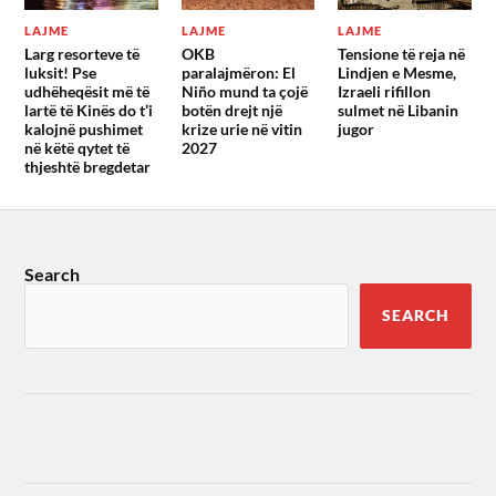
LAJME
LAJME
LAJME
Larg resorteve të
OKB
Tensione të reja në
luksit! Pse
paralajmëron: El
Lindjen e Mesme,
udhëheqësit më të
Niño mund ta çojë
Izraeli rifillon
lartë të Kinës do t’i
botën drejt një
sulmet në Libanin
kalojnë pushimet
krize urie në vitin
jugor
në këtë qytet të
2027
thjeshtë bregdetar
Search
SEARCH