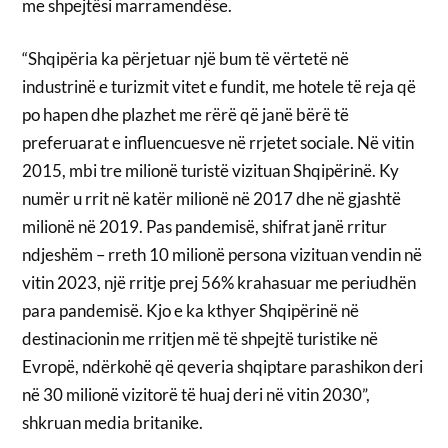
me shpejtësi marramendëse.
“Shqipëria ka përjetuar një bum të vërtetë në
industrinë e turizmit vitet e fundit, me hotele të reja që
po hapen dhe plazhet me rërë që janë bërë të
preferuarat e influencuesve në rrjetet sociale. Në vitin
2015, mbi tre milionë turistë vizituan Shqipërinë. Ky
numër u rrit në katër milionë në 2017 dhe në gjashtë
milionë në 2019. Pas pandemisë, shifrat janë rritur
ndjeshëm – rreth 10 milionë persona vizituan vendin në
vitin 2023, një rritje prej 56% krahasuar me periudhën
para pandemisë. Kjo e ka kthyer Shqipërinë në
destinacionin me rritjen më të shpejtë turistike në
Evropë, ndërkohë që qeveria shqiptare parashikon deri
në 30 milionë vizitorë të huaj deri në vitin 2030”,
shkruan media britanike.