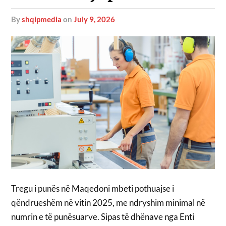
by
shqipmedia
on
July 9, 2026
Tregu i punës në Maqedoni mbeti pothuajse i
qëndrueshëm në vitin 2025, me ndryshim minimal në
numrin e të punësuarve. Sipas të dhënave nga Enti