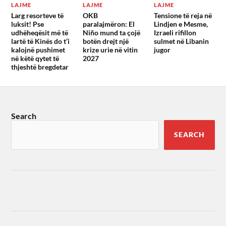
LAJME
LAJME
LAJME
Larg resorteve të
OKB
Tensione të reja në
luksit! Pse
paralajmëron: El
Lindjen e Mesme,
udhëheqësit më të
Niño mund ta çojë
Izraeli rifillon
lartë të Kinës do t’i
botën drejt një
sulmet në Libanin
kalojnë pushimet
krize urie në vitin
jugor
në këtë qytet të
2027
thjeshtë bregdetar
Search
SEARCH