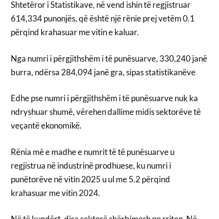
Shtetëror i Statistikave, në vend ishin të regjistruar
614,334 punonjës, që është një rënie prej vetëm 0.1
përqind krahasuar me vitin e kaluar.
Nga numri i përgjithshëm i të punësuarve, 330,240 janë
burra, ndërsa 284,094 janë gra, sipas statistikanëve
Edhe pse numri i përgjithshëm i të punësuarve nuk ka
ndryshuar shumë, vërehen dallime midis sektorëve të
veçantë ekonomikë.
Rënia më e madhe e numrit të të punësuarve u
regjistrua në industrinë prodhuese, ku numri i
punëtorëve në vitin 2025 u ul me 5.2 përqind
krahasuar me vitin 2024.
Në të kundërt, disa sektorë shërbimesh po rriten. Në