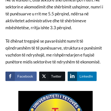
sektorin e akomodimit dhe shërbimit ushqimor, numri i
të punësuarve u rrit me 5.5 përqind, ndërsa në
aktivitetet administrative dhe të shërbimeve
mbështetëse, rritja ishte 3.3 përqind.
Të dhënat tregojnë se pavarësisht numrit të
qëndrueshëm të të punësuarve, struktura e punësimit
vazhdon të ndryshojë, me rishpërndarjen e fuqisë
punëtore midis sektorëve të ndryshëm të ekonomisë.
Facebook
Twitter
LinkedIn