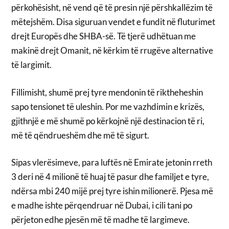
përkohësisht, në vend që të presin një përshkallëzim të
mëtejshëm. Disa siguruan vendet e fundit në fluturimet
drejt Europës dhe SHBA-së. Të tjerë udhëtuan me
makinë drejt Omanit, në kërkim të rrugëve alternative
të largimit.
Fillimisht, shumë prej tyre mendonin të riktheheshin
sapo tensionet të uleshin. Por me vazhdimin e krizës,
gjithnjë e më shumë po kërkojnë një destinacion të ri,
më të qëndrueshëm dhe më të sigurt.
Sipas vlerësimeve, para luftës në Emirate jetonin rreth
3 deri në 4 milionë të huaj të pasur dhe familjet e tyre,
ndërsa mbi 240 mijë prej tyre ishin milionerë. Pjesa më
e madhe ishte përqendruar në Dubai, i cili tani po
përjeton edhe pjesën më të madhe të largimeve.