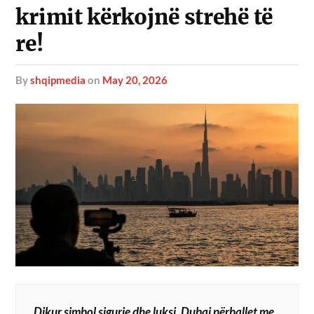
krimit kërkojnë strehë të
re!
by
shqipmedia
on
May 20, 2026
Dikur simbol sigurie dhe luksi, Dubai përballet me