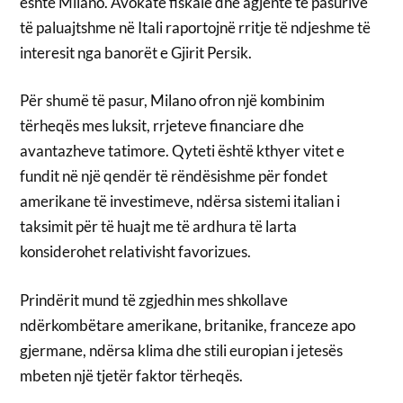
është Milano. Avokatë fiskalë dhe agjentë të pasurive
të paluajtshme në Itali raportojnë rritje të ndjeshme të
interesit nga banorët e Gjirit Persik.
Për shumë të pasur, Milano ofron një kombinim
tërheqës mes luksit, rrjeteve financiare dhe
avantazheve tatimore. Qyteti është kthyer vitet e
fundit në një qendër të rëndësishme për fondet
amerikane të investimeve, ndërsa sistemi italian i
taksimit për të huajt me të ardhura të larta
konsiderohet relativisht favorizues.
Prindërit mund të zgjedhin mes shkollave
ndërkombëtare amerikane, britanike, franceze apo
gjermane, ndërsa klima dhe stili europian i jetesës
mbeten një tjetër faktor tërheqës.