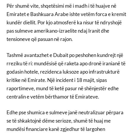
Për shumë vite, shqetësimi më i madh i të huajve në
Emiratet e Bashkuara Arabe ishte vetëm forca e kremit
kundër diellit. Por kjo atmosferë ka nisur të ndryshojë
pas sulmeve amerikano-izraelite ndaj Iranit dhe
tensioneve që pasuan në rajon.
Tashmë avantazhet e Dubait po peshohen kundrejt një
rreziku të ri: mundësisë që raketa apo dronë iranianë të
godasin hotele, rezidenca luksoze apo infrastrukturë
kritike në Emirate. Një incident i 18 majit, sipas
raportimeve, mund të ketë pasur në shënjestër edhe
centralin e vetëm bërthamor të Emirateve.
Edhe pse shumica e sulmeve janë neutralizuar përpara
se të shkaktojnë dëme serioze, shumë të huaj me
mundësi financiare kanë zgjedhur të largohen