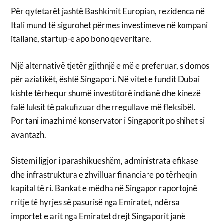
Për qytetarët jashtë Bashkimit Europian, rezidenca në
Itali mund të sigurohet përmes investimeve në kompani
italiane, startup-e apo bono qeveritare.
Një alternativë tjetër gjithnjë e më e preferuar, sidomos
për aziatikët, është Singapori. Në vitet e fundit Dubai
kishte tërhequr shumë investitorë indianë dhe kinezë
falë luksit të pakufizuar dhe rregullave më fleksibël.
Por tani imazhi më konservator i Singaporit po shihet si
avantazh.
Sistemi ligjor i parashikueshëm, administrata efikase
dhe infrastruktura e zhvilluar financiare po tërheqin
kapital të ri. Bankat e mëdha në Singapor raportojnë
rritje të hyrjes së pasurisë nga Emiratet, ndërsa
importet e arit nga Emiratet drejt Singaporit janë