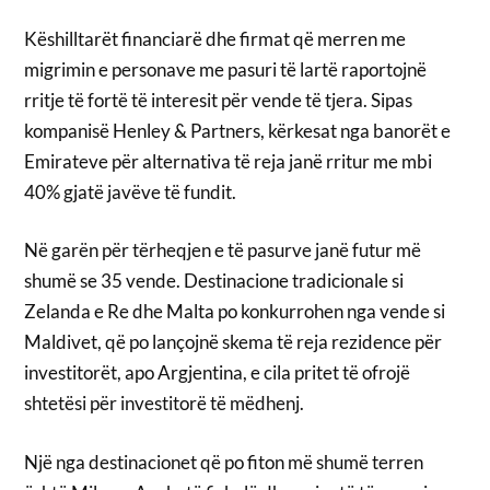
Këshilltarët financiarë dhe firmat që merren me
migrimin e personave me pasuri të lartë raportojnë
rritje të fortë të interesit për vende të tjera. Sipas
kompanisë Henley & Partners, kërkesat nga banorët e
Emirateve për alternativa të reja janë rritur me mbi
40% gjatë javëve të fundit.
Në garën për tërheqjen e të pasurve janë futur më
shumë se 35 vende. Destinacione tradicionale si
Zelanda e Re dhe Malta po konkurrohen nga vende si
Maldivet, që po lançojnë skema të reja rezidence për
investitorët, apo Argjentina, e cila pritet të ofrojë
shtetësi për investitorë të mëdhenj.
Një nga destinacionet që po fiton më shumë terren