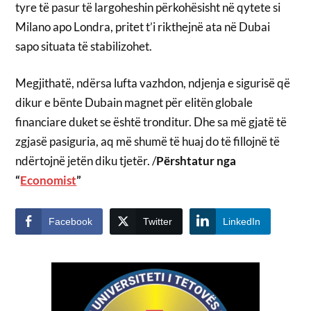
tyre të pasur të largoheshin përkohësisht në qytete si
Milano apo Londra, pritet t’i rikthejnë ata në Dubai
sapo situata të stabilizohet.
Megjithatë, ndërsa lufta vazhdon, ndjenja e sigurisë që
dikur e bënte Dubain magnet për elitën globale
financiare duket se është tronditur. Dhe sa më gjatë të
zgjasë pasiguria, aq më shumë të huaj do të fillojnë të
ndërtojnë jetën diku tjetër. /
Përshtatur nga
“
Economist
”
Facebook
Twitter
LinkedIn