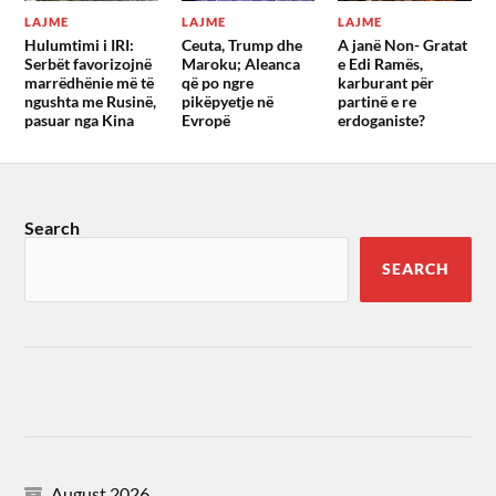
LAJME
LAJME
LAJME
Hulumtimi i IRI:
Ceuta, Trump dhe
A janë Non- Gratat
Serbët favorizojnë
Maroku; Aleanca
e Edi Ramës,
marrëdhënie më të
që po ngre
karburant për
ngushta me Rusinë,
pikëpyetje në
partinë e re
pasuar nga Kina
Evropë
erdoganiste?
Search
SEARCH
August 2026