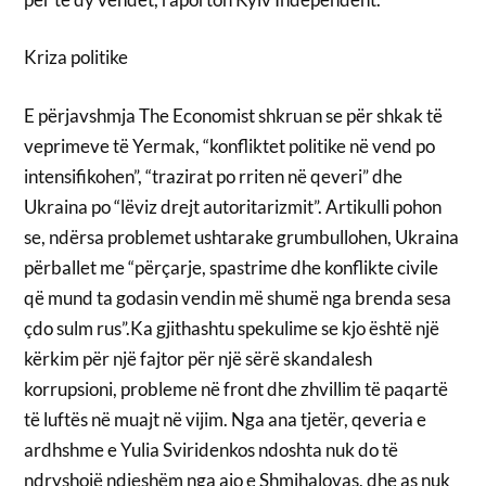
Kriza politike
E përjavshmja The Economist shkruan se për shkak të
veprimeve të Yermak, “konfliktet politike në vend po
intensifikohen”, “trazirat po rriten në qeveri” dhe
Ukraina po “lëviz drejt autoritarizmit”. Artikulli pohon
se, ndërsa problemet ushtarake grumbullohen, Ukraina
përballet me “përçarje, spastrime dhe konflikte civile
që mund ta godasin vendin më shumë nga brenda sesa
çdo sulm rus”.Ka gjithashtu spekulime se kjo është një
kërkim për një fajtor për një sërë skandalesh
korrupsioni, probleme në front dhe zhvillim të paqartë
të luftës në muajt në vijim. Nga ana tjetër, qeveria e
ardhshme e Yulia Sviridenkos ndoshta nuk do të
ndryshojë ndjeshëm nga ajo e Shmihalovas, dhe as nuk