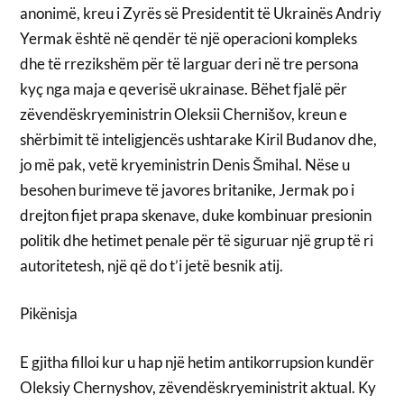
anonimë, kreu i Zyrës së Presidentit të Ukrainës Andriy
Yermak është në qendër të një operacioni kompleks
dhe të rrezikshëm për të larguar deri në tre persona
kyç nga maja e qeverisë ukrainase. Bëhet fjalë për
zëvendëskryeministrin Oleksii Chernišov, kreun e
shërbimit të inteligjencës ushtarake Kiril Budanov dhe,
jo më pak, vetë kryeministrin Denis Šmihal. Nëse u
besohen burimeve të javores britanike, Jermak po i
drejton fijet prapa skenave, duke kombinuar presionin
politik dhe hetimet penale për të siguruar një grup të ri
autoritetesh, një që do t’i jetë besnik atij.
Pikënisja
E gjitha filloi kur u hap një hetim antikorrupsion kundër
Oleksiy Chernyshov, zëvendëskryeministrit aktual. Ky