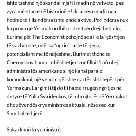
ishte tashmë një skandal mjaft i madh në vetvete, pasi
zyra më e lartë në historinë e Ukrainës u godit nga
hetime të tilla ndërsa ishte ende aktive. Por, ndërsa nuk
ka prova që Yermak urdhëroi drejtpërdrejt hetimin,
burime për The Economist pohojnë se ai “e la” çështjen
të vazhdonte, ndërsa “ngriu” raste të tjera,
potencialisht më të ndjeshme. Burimet thonë se
Chernyshov humbi mbështetjen kur filloi t’i ofrohej
administratës amerikane si një kanal paralel
komunikimi, një veprim që ishte qartësisht i tepërt për
Yermakun. Largimi i tij do t’i hapte rrugën ngritjes në
detyrë të Yulia Sviridenkos, të mbrojturës së Yermakut
dhe zëvendëskryeministres aktuale, nëse ose kur
Shmihal të bjerë.
Shkarkimi i kryeministrit