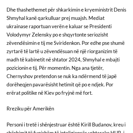
Dhe thashethemet për shkarkimin e kryeministrit Denis
Shmyhal kanë qarkulluar prej muajsh. Mediat
ukrainase raportuan verën e kaluar se Presidenti
Volodymyr Zelensky po e shqyrtonte seriozisht
zëvendësimin e tij me Sviridenkon. Por edhe pse shumë
zyrtarë të lartë u zëvendësuan në një riorganizim të
madh të kabinetit në shtator 2024, Shmyhal e mbajti
pozicionin e tij. Për momentin. Nga ana tjetër,
Chernyshov pretendon se nuk ka ndërmend të japë
dorëheqjen pavarësisht hetimit që po e ndjek. Por
erërat politike në Kiev po fryjnë më fort.
Rreziku për Amerikën
Personi i tretë i shënjestruar është Kirill Budanov, kreu i
shërbimit të fuqishëm të inteligjencës ushtarake HUR, i