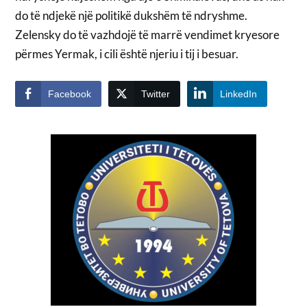
do të ndjekë një politikë dukshëm të ndryshme.
Zelensky do të vazhdojë të marrë vendimet kryesore
përmes Yermak, i cili është njeriu i tij i besuar.
Facebook
Twitter
LinkedIn