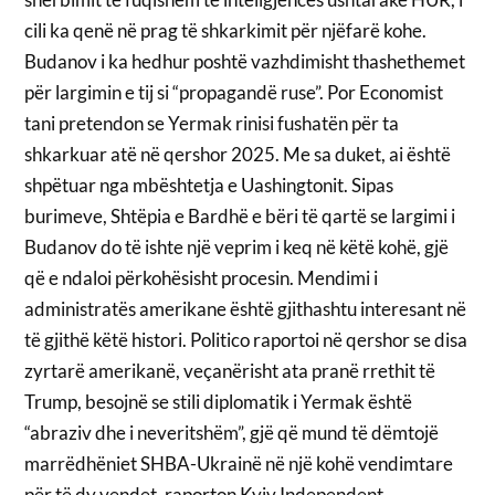
cili ka qenë në prag të shkarkimit për njëfarë kohe.
Budanov i ka hedhur poshtë vazhdimisht thashethemet
për largimin e tij si “propagandë ruse”. Por Economist
tani pretendon se Yermak rinisi fushatën për ta
shkarkuar atë në qershor 2025. Me sa duket, ai është
shpëtuar nga mbështetja e Uashingtonit. Sipas
burimeve, Shtëpia e Bardhë e bëri të qartë se largimi i
Budanov do të ishte një veprim i keq në këtë kohë, gjë
që e ndaloi përkohësisht procesin. Mendimi i
administratës amerikane është gjithashtu interesant në
të gjithë këtë histori. Politico raportoi në qershor se disa
zyrtarë amerikanë, veçanërisht ata pranë rrethit të
Trump, besojnë se stili diplomatik i Yermak është
“abraziv dhe i neveritshëm”, gjë që mund të dëmtojë
marrëdhëniet SHBA-Ukrainë në një kohë vendimtare
për të dy vendet, raporton Kyiv Independent.