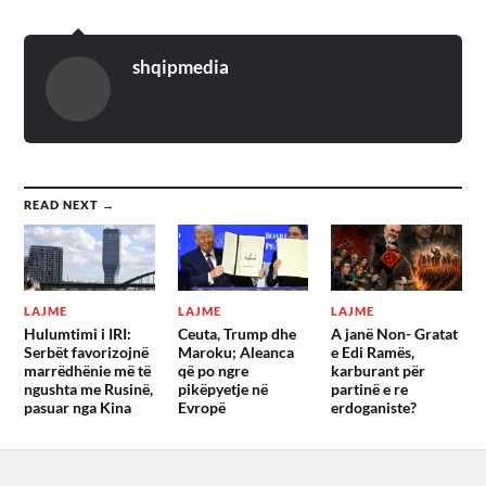
shqipmedia
READ NEXT →
LAJME
LAJME
LAJME
Hulumtimi i IRI:
Ceuta, Trump dhe
A janë Non- Gratat
Serbët favorizojnë
Maroku; Aleanca
e Edi Ramës,
marrëdhënie më të
që po ngre
karburant për
ngushta me Rusinë,
pikëpyetje në
partinë e re
pasuar nga Kina
Evropë
erdoganiste?