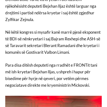
njëkohësisht deputeti Bejxhan Iljaz është larguar nga
drejtimi i partisë ndërsa kryetar i saj është zgjedhur
Zylfikar Zejnula.
Në këtë kongres si mysafir kanë marrë pjesë eksponent
të BDI-së nënkryetari i saj Bajram Rexhepi dhe ASH-së
së Taravarit sekretari Blerant Ramadani dhe kryetari i
komunës së Gostivarit Valbon Limani.
Para disa ditësh deputeti nga rradhët e FRONTit tani
më ish-kryetari Bejxhan Iljas, u shpreh i hapur për
bisedime për hyrje në qeveri, por vetëm përmes
negociatave direkte me kryeministrin Mickovski.