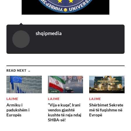
shqipmedia
READ NEXT →
LAJME
LAJME
LAJME
Armiku i
“Vija e kuqe”, Irani
Shërbimet Sekrete
padukshëm i
vendos gjashtë
më të fuqishme në
Europës
kushte të reja ndaj
Evropë
SHBA-së!