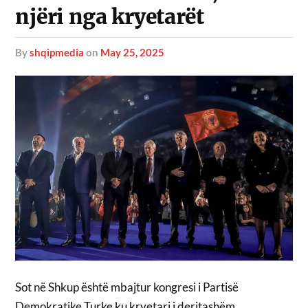
njëri nga kryetarët
by
shqipmedia
on
May 25, 2025
Sot në Shkup është mbajtur kongresi i Partisë
Demokratike Turke ku kryetari i deritashëm