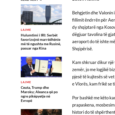
Behgjetin dhe Valonin i
fillimit ëndrrën për Aer
dy shqiptarë nga Kosov
LAJME
dëgjuar tavolina të gja
Hulumtimi i IRI: Serbët
favorizojnë marrëdhënie
aeroport do të ishte më
më të ngushta me Rusinë,
Shqipërisë.
pasuar nga Kina
Kam shkruar dikur një t
zemër, jo me logjikë bi
pjesë të kujtesës së ve
LAJME
e Vlorës, kam frikë se t
Ceuta, Trump dhe
Maroku; Aleanca që po
ngre pikëpyetje në
Por bashkë me këto ka
Evropë
prapaskena, mosbesim, 
histori do të shpërthe