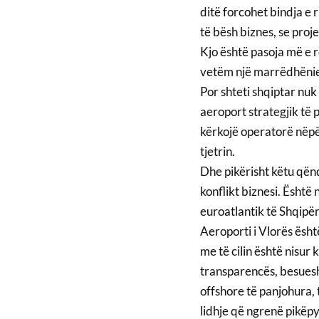
ditë forcohet bindja e 
të bësh biznes, se proj
Kjo është pasoja më e r
vetëm një marrëdhënie
Por shteti shqiptar nuk 
aeroport strategjik të 
kërkojë operatorë nëpër
tjetrin.
Dhe pikërisht këtu qën
konflikt biznesi. Është
euroatlantik të Shqipër
Aeroporti i Vlorës ësh
me të cilin është nisu
transparencës, besueshm
offshore të panjohura, 
lidhje që ngrenë pikëpy