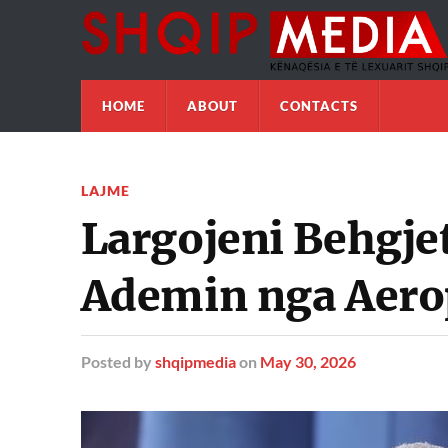
HOME
ABOUT
CONTACTS
LAJME
Largojeni Behgjet
Ademin nga Aerop
Posted
by
shqipmedia
on
May 30, 2026