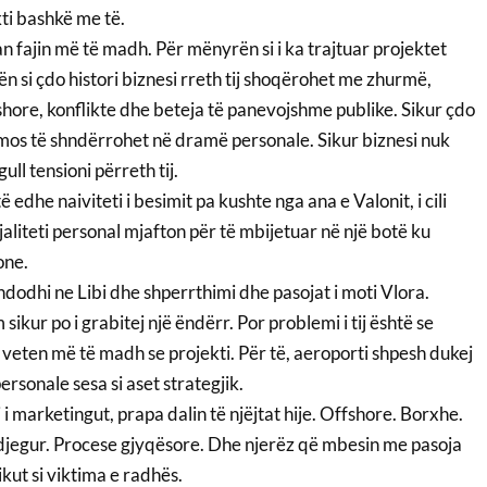
ti bashkë me të.
n fajin më të madh. Për mënyrën si i ka trajtuar projektet
ën si çdo histori biznesi rreth tij shoqërohet me zhurmë,
hore, konflikte dhe beteja të panevojshme publike. Sikur çdo
os të shndërrohet në dramë personale. Sikur biznesi nuk
ll tensioni përreth tij.
ë edhe naiviteti i besimit pa kushte nga ana e Valonit, i cili
jaliteti personal mjafton për të mbijetuar në një botë ku
one.
dodhi ne Libi dhe shperrthimi dhe pasojat i moti Vlora.
 sikur po i grabitej një ëndërr. Por problemi i tij është se
 veten më të madh se projekti. Për të, aeroporti shpesh dukej
ersonale sesa si aset strategjik.
i marketingut, prapa dalin të njëjtat hije. Offshore. Borxhe.
 djegur. Procese gjyqësore. Dhe njerëz që mbesin me pasoja
ikut si viktima e radhës.