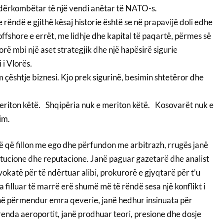
dërkombëtar të një vendi anëtar të NATO-s.
rëndë e gjithë kësaj historie është se në prapavijë doli edhe
offshore e errët, me lidhje dhe kapital të paqartë, përmes së
dorë mbi një aset strategjik dhe një hapësirë sigurie
i Vlorës.
çështje biznesi. Kjo prek sigurinë, besimin shtetëror dhe
eriton këtë. Shqipëria nuk e meriton këtë. Kosovarët nuk e
im.
stë që fillon me ego dhe përfundon me arbitrazh, rrugës janë
itucione dhe reputacione. Janë paguar gazetarë dhe analist
okatë për të ndërtuar alibi, prokurorë e gjyqtarë për t’u
ka filluar të marrë erë shumë më të rëndë sesa një konflikt i
në përmendur emra qeverie, janë hedhur insinuata për
renda aeroportit, janë prodhuar teori, presione dhe dosje