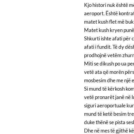
Kjo histori nuk është 
aeroport. Është kontrat
matet kush flet më buk
Matet kush kryen punë
Shkurti ishte afati për 
afati i fundit. Të dy d
prodhojnë vetëm zhurmë
Miti se dikush po ua p
vetë ata që morën përs
mosbesim dhe me një et
Si mund të kërkosh kom
vetë pronarët janë në l
siguri aeroportuale kur 
mund të ketë besim tr
duke thënë se pista ses
Dhe në mes të gjithë k