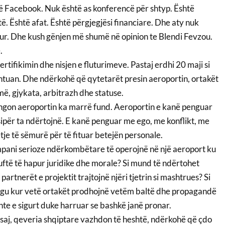
më Facebook. Nuk është as konferencë për shtyp. Është
ë. Është afat. Është përgjegjësi financiare. Dhe aty nuk
ur. Dhe kush gënjen më shumë në opinion te Blendi Fevzou.
.
certifikimin dhe nisjen e fluturimeve. Pastaj erdhi 20 maji si
ështuan. Dhe ndërkohë që qytetarët presin aeroportin, ortakët
, gjykata, arbitrazh dhe statuse.
engon aeroportin ka marrë fund. Aeroportin e kanë penguar
ipër ta ndërtojnë. E kanë penguar me ego, me konflikt, me
je të sëmurë për të fituar betejën personale.
pani serioze ndërkombëtare të operojnë në një aeroport ku
uftë të hapur juridike dhe morale? Si mund të ndërtohet
partnerët e projektit trajtojnë njëri tjetrin si mashtrues? Si
egu kur vetë ortakët prodhojnë vetëm baltë dhe propagandë
hte e sigurt duke harruar se bashkë janë pronar.
ësaj, qeveria shqiptare vazhdon të heshtë, ndërkohë që çdo