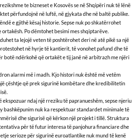
rrezikshme te bizneset e Kosovës se në Shqipëri nuk të lënë
ektet përfundojnë në luftë, në gjykata dhe në baltë publike.
ëndë e gjithë kësaj historie. Sepse nuk po shkatërrohet
 ortakësh. Po dëmtohet besimi mes shqiptarëve.
duhet ta lejojë veten të poshtërohet deri në atë pikë sa një
protestohet në hyrje të kantierit, të vonohet pafund dhe të
 botë ndërkohë që ortakët e tij janë në arbitrazh me njëri
dron alarmi më i madh. Kjo histori nuk është më vetëm
 një çështje që prek sigurinë kombëtare dhe kredibilitetin
isë.
të ekspozuar ndaj një rreziku të papranueshëm, sepse njeriu
r ky bashkëpunim nuk ka respektuar standardet minimale të
ërisë dhe sigurisë që kërkon një projekt i tillë. Struktura
tentativa për të futur interesa të panjohura financiare dhe
etje serioze për sigurinë euroatlantike nuk mund të kenë