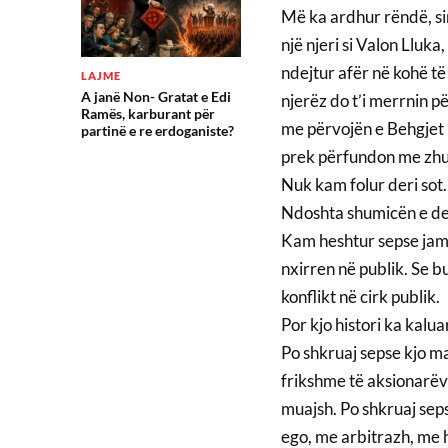
Më ka ardhur rëndë, si
një njeri si Valon Lluka,
ndejtur afër në kohë të
LAJME
A janë Non- Gratat e Edi
njerëz do t’i merrnin p
Ramës, karburant për
me përvojën e Behgjet P
partinë e re erdoganiste?
prek përfundon me zhur
Nuk kam folur deri sot
Ndoshta shumicën e det
Kam heshtur sepse jam r
nxirren në publik. Se b
konflikt në cirk publik.
Por kjo histori ka kalua
Po shkruaj sepse kjo ma
frikshme të aksionarëve
muajsh. Po shkruaj seps
ego, me arbitrazh, me 