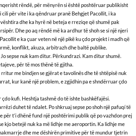
nqerisht rëndë, për mënyrën si është poshtëruar publikisht
 i cili për vite i ka qëndruar pranë Behgjet Pacollit, i ka
 vështira dhe ka hyrë në beteja e rreziqe që shumë pak
ërsipër. Dhe po aq rëndë më ka ardhur të shoh se si një njeri
acollit e ka çuar veten në një pikë ku çdo projekt i madh që
më, konflikt, akuza, arbitrazh dhe baltë publike.
. Jo sepse nuk kam ditur. Përkundrazi. Kam ditur shumë.
ajeve, për të mos thënë të gjitha.
ritur me bindjen se gjërat e tavolinës dhe të shtëpisë nuk
urrat, kur kanë një problem, e zgjidhin pa e shndërruar çdo
r çdo kufi. Heshtja tashmë do të ishte bashkëfajësi.
rrëzi duhet të ndalet. Po shkruaj sepse po shoh një pafuqí të
 për t’i dhënë fund një poshtërimi publik që po vazhdon prej
e kjo betejë nuk ka më lidhje me aeroportin. Ka lidhje me
hakmarrje dhe me dëshirën primitive për të mundur tjetrin