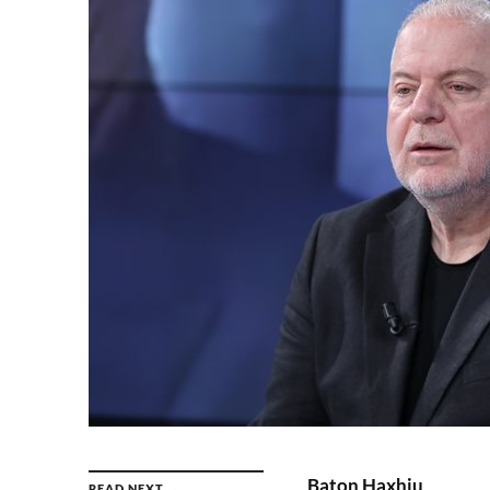
Baton Haxhiu
READ NEXT →