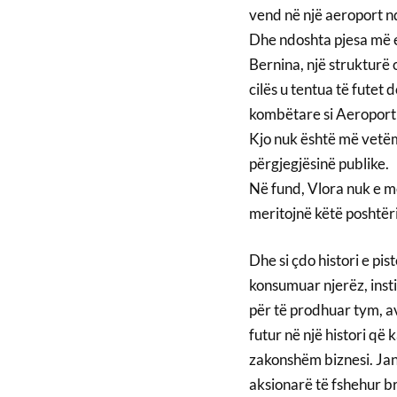
vend në një aeroport n
Dhe ndoshta pjesa më e 
Bernina, një strukturë 
cilës u tentua të futet 
kombëtare si Aeroporti 
Kjo nuk është më vetëm 
përgjegjësinë publike.
Në fund, Vlora nuk e m
meritojnë këtë poshtër
Dhe si çdo histori e pi
konsumuar njerëz, inst
për të prodhuar tym, av
futur në një histori që 
zakonshëm biznesi. Ja
aksionarë të fshehur b