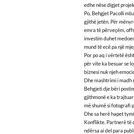
edhe nëse digjet projek
Po, Behgjet Pacolli mba
gjithë jetën. Për mënyr
emra të përveçëm, offs
investim duhet medoem
mund të ecë pa një mjegu
Por po aq i vërtetë ësht
për vite ka besuar se lo
biznesi nuk njeh emoci
Dhe mashtrimi i madh n
Behgjeti dje bëri postim
gjithmonë e ka trajtuar
më shumë si fotografi p
Dhe sa herë hapet tymi 
Konflikte. Partnerë të
ndërsa ai del para publ