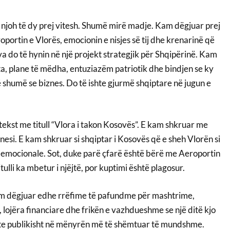
 njoh të dy prej vitesh. Shumë mirë madje. Kam dëgjuar prej
oportin e Vlorës, emocionin e nisjes së tij dhe krenarinë që
a do të hynin në një projekt strategjik për Shqipërinë. Kam
ta, plane të mëdha, entuziazëm patriotik dhe bindjen se ky
 shumë se biznes. Do të ishte gjurmë shqiptare në jugun e
ekst me titull “Vlora i takon Kosovës”. E kam shkruar me
znesi. E kam shkruar si shqiptar i Kosovës që e sheh Vlorën si
t emocionale. Sot, duke parë çfarë është bërë me Aeroportin
itulli ka mbetur i njëjtë, por kuptimi është plagosur.
m dëgjuar edhe rrëfime të pafundme për mashtrime,
lojëra financiare dhe frikën e vazhdueshme se një ditë kjo
nte publikisht në mënyrën më të shëmtuar të mundshme.