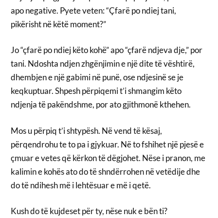
apo negative. Pyete veten: “Çfarë po ndiej tani,
pikërisht në këtë moment?”
Jo “çfarë po ndiej këto kohë” apo “çfarë ndjeva dje,” por
tani. Ndoshta ndjen zhgënjimin e një dite të vështirë,
dhembjen e një gabimi në punë, ose ndjesinë se je
keqkuptuar. Shpesh përpiqemi t’i shmangim këto
ndjenja të pakëndshme, por ato gjithmonë kthehen.
Mos u përpiq t’i shtypësh. Në vend të kësaj,
përqendrohu te to pa i gjykuar. Në to fshihet një pjesë e
çmuar e vetes që kërkon të dëgjohet. Nëse i pranon, me
kalimin e kohës ato do të shndërrohen në vetëdije dhe
do të ndihesh më i lehtësuar e më i qetë.
Kush do të kujdeset për ty, nëse nuk e bën ti?