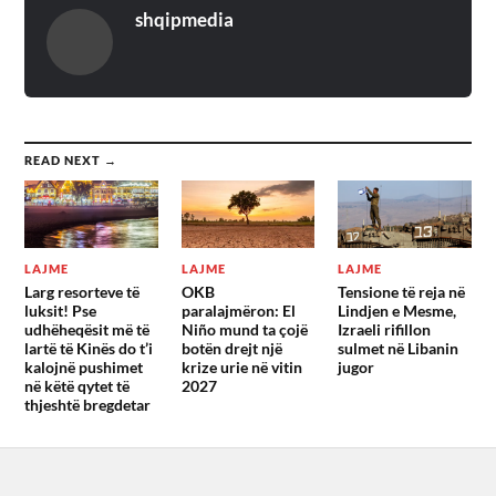
shqipmedia
READ NEXT →
LAJME
LAJME
LAJME
Larg resorteve të
OKB
Tensione të reja në
luksit! Pse
paralajmëron: El
Lindjen e Mesme,
udhëheqësit më të
Niño mund ta çojë
Izraeli rifillon
lartë të Kinës do t’i
botën drejt një
sulmet në Libanin
kalojnë pushimet
krize urie në vitin
jugor
në këtë qytet të
2027
thjeshtë bregdetar