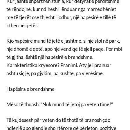
Kur jashtë shpërthen stuhia, kur detyrat e përditshme
të rëndojnë, kur ndihesh i lënduar nga marrëdhëniet
me të tjerët ose thjesht i lodhur, një hapësirë e tillë të
kthen në qetësi.
Kjo hapësirë mund të jetë e jashtme, si një stol në park,
një dhomë e qetë, apo një vend që të sjell paqe. Por mbi
të gjitha, është një hapësirë e brendshme.
Karakteristika kryesore? Pranimi. Aty je i pranuar
ashtu siç je, pa gjykim, pa kushte, pa vlerësime.
Hapësira e brendshme
Mëso të thuash: “Nuk mund të jetoj pa veten time!”
Të kujdesesh për veten do të thotë të pranosh çdo
ndjenjë apo gjendje shpirtërore që përjeton, pozitive