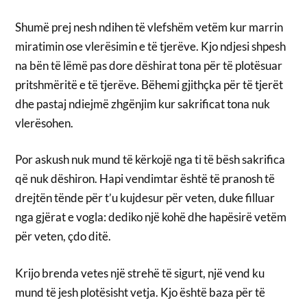
Shumë prej nesh ndihen të vlefshëm vetëm kur marrin
miratimin ose vlerësimin e të tjerëve. Kjo ndjesi shpesh
na bën të lëmë pas dore dëshirat tona për të plotësuar
pritshmëritë e të tjerëve. Bëhemi gjithçka për të tjerët
dhe pastaj ndiejmë zhgënjim kur sakrificat tona nuk
vlerësohen.
Por askush nuk mund të kërkojë nga ti të bësh sakrifica
që nuk dëshiron. Hapi vendimtar është të pranosh të
drejtën tënde për t’u kujdesur për veten, duke filluar
nga gjërat e vogla: dediko një kohë dhe hapësirë vetëm
për veten, çdo ditë.
Krijo brenda vetes një strehë të sigurt, një vend ku
mund të jesh plotësisht vetja. Kjo është baza për të