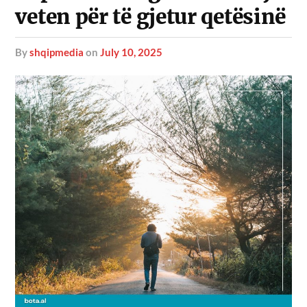
veten për të gjetur qetësinë
by
shqipmedia
on
July 10, 2025