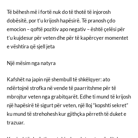
Të bëhesh më i fortë nuk do të thotë të injorosh
dobësitë, por t’u krijosh hapësirë. Të pranosh çdo
emocion – qoftë pozitiv apo negativ – është çelësi për
t’u kujdesur për veten dhe për të kapërcyer momentet
e vështira që sjell jeta
Një mësim nga natyra
Kafshët na japin një shembull të shkëlqyer: ato
ndërtojnë strofka në vende të paarritshme për të
mbrojtur veten nga grabitqarët. Edhe ti mund të krijosh
një hapësirë të sigurt për veten, një lloj “kopshti sekret”
ku mund të strehohesh kur gjithçka përreth të duket e
trazuar.