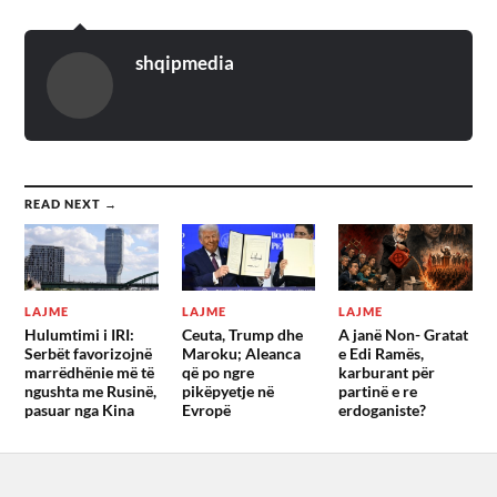
shqipmedia
READ NEXT →
LAJME
LAJME
LAJME
Hulumtimi i IRI:
Ceuta, Trump dhe
A janë Non- Gratat
Serbët favorizojnë
Maroku; Aleanca
e Edi Ramës,
marrëdhënie më të
që po ngre
karburant për
ngushta me Rusinë,
pikëpyetje në
partinë e re
pasuar nga Kina
Evropë
erdoganiste?