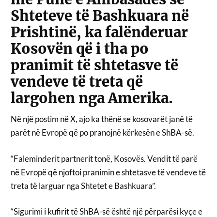
Shteteve të Bashkuara në
Prishtinë, ka falënderuar
Kosovën që i tha po
pranimit të shtetasve të
vendeve të treta që
largohen nga Amerika.
Në një postim në X, ajo ka thënë se kosovarët janë të
parët në Evropë që po pranojnë kërkesën e ShBA-së.
“Faleminderit partnerit tonë, Kosovës. Vendit të parë
në Evropë që njoftoi pranimin e shtetasve të vendeve të
treta të larguar nga Shtetet e Bashkuara”.
“Sigurimi i kufirit të ShBA-së është një përparësi kyçe e