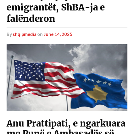
emigrantët, ShBA-ja e
falënderon
by
shqipmedia
on
June 14, 2025
Anu Prattipati, e ngarkuara
me Punë e Ambasadës së