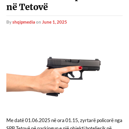
në Tetovë
by
shqipmedia
on
June 1, 2025
Me datë 01.06.2025 në ora 01.15, zyrtarë policorë nga
SPB Tetovë në parkingun e një objekti hotelierik në