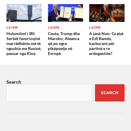
LAJME
LAJME
LAJME
Hulumtimi i IRI:
Ceuta, Trump dhe
A janë Non- Gratat
Serbët favorizojnë
Maroku; Aleanca
e Edi Ramës,
marrëdhënie më të
që po ngre
karburant për
ngushta me Rusinë,
pikëpyetje në
partinë e re
pasuar nga Kina
Evropë
erdoganiste?
Search
SEARCH