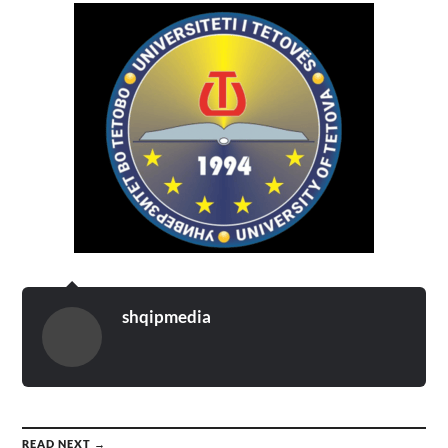
shqipmedia
READ NEXT →