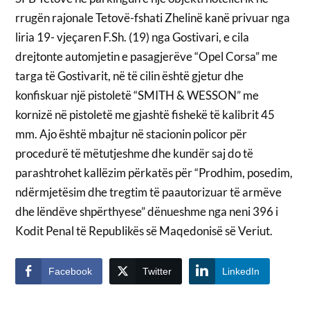
rrugën rajonale Tetovë-fshati Zhelinë kanë privuar nga
liria 19- vjeçaren F.Sh. (19) nga Gostivari, e cila
drejtonte automjetin e pasagjerëve “Opel Corsa” me
targa të Gostivarit, në të cilin është gjetur dhe
konfiskuar një pistoletë “SMITH & WESSON” me
kornizë në pistoletë me gjashtë fishekë të kalibrit 45
mm. Ajo është mbajtur në stacionin policor për
procedurë të mëtutjeshme dhe kundër saj do të
parashtrohet kallëzim përkatës për “Prodhim, posedim,
ndërmjetësim dhe tregtim të paautorizuar të armëve
dhe lëndëve shpërthyese” dënueshme nga neni 396 i
Kodit Penal të Republikës së Maqedonisë së Veriut.
Facebook
Twitter
LinkedIn