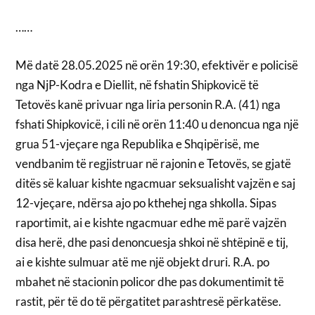
……
Më datë 28.05.2025 në orën 19:30, efektivër e policisë
nga NjP-Kodra e Diellit, në fshatin Shipkovicë të
Tetovës kanë privuar nga liria personin R.A. (41) nga
fshati Shipkovicë, i cili në orën 11:40 u denoncua nga një
grua 51-vjeçare nga Republika e Shqipërisë, me
vendbanim të regjistruar në rajonin e Tetovës, se gjatë
ditës së kaluar kishte ngacmuar seksualisht vajzën e saj
12-vjeçare, ndërsa ajo po kthehej nga shkolla. Sipas
raportimit, ai e kishte ngacmuar edhe më parë vajzën
disa herë, dhe pasi denoncuesja shkoi në shtëpinë e tij,
ai e kishte sulmuar atë me një objekt druri. R.A. po
mbahet në stacionin policor dhe pas dokumentimit të
rastit, për të do të përgatitet parashtresë përkatëse.