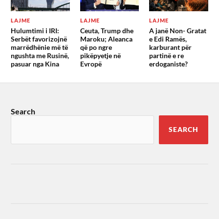
LAJME
LAJME
LAJME
Hulumtimi i IRI:
Ceuta, Trump dhe
A janë Non- Gratat
Serbët favorizojnë
Maroku; Aleanca
e Edi Ramës,
marrëdhënie më të
që po ngre
karburant për
ngushta me Rusinë,
pikëpyetje në
partinë e re
pasuar nga Kina
Evropë
erdoganiste?
Search
SEARCH