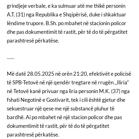
grindjeje verbale, e ka sulmuar atë me thikë personin
A.T. (31) nga Republika e Shqipërisë, duke i shkaktuar
lëndime trupore. B.Sh. po mbahet në stacionin policor
dhe pas dokumentimit të rastit, për të do të përgatitet
parashtresë përkatëse.
……
Më datë 28.05.2025 në orën 21:20, efektivët e policisë
të SPB-Tetovë në një qendër tregtare në rrugën ,,Iliria”
në Tetovë kanë privuar nga liria personin M.K. (37) nga
fshati Negotinë e Gostivarit, tek i cili është gjetur dhe
sekuestruar një qese me një substancë pluhur të
bardhë. Ai po mbahet në një stacion policor dhe pas
dokumentimit të rastit, për të do të përgatitet
parashtresë përkatëse.