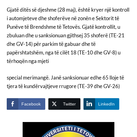
Gjatë ditës së djeshme (28 maj), është kryer një kontroll
i automjeteve dhe shoferëve në zonën e Sektorit të
Punëve të Brendshme të Tetovës. Gjatë kontrollit, u
zbuluan dhe u sanksionuan gjithsej 35 shoferë (TE-21
dhe GV-14) për parkim të gabuar dhe të
papërshtatshëm, nga të cilët 18 (TE-10 dhe GV-8) u
tërhoqën nga mjeti
special merimangë. Janë sanksionuar edhe 65 lloje të
tjera të kundërvajtjeve rrugore (TE-39 dhe GV-26)
Facebook
Twitter
LinkedIn