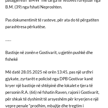
pasagjerësh “BMW” me targa të Tetovës i drejtuar nga
B.M. (39) nga fshati Neproshten.
Pas dokumentimit të rasteve, për ata do të përgatiten
parashtresa përkatëse.
……
Bastisje në zonën e Gostivarit, u gjetën pushkë dhe
fishekë
Më datë 28.05.2025 në orën 13:45, pas një urdhri
gjykate, zyrtarët e policisë nga DPB Gostivar kanë
kryer një bastisje në shtëpinë dhe lokalet e tjera të
personin R.A. (66) në fshatin Raven, rajoni i Gostivarit,
për shkak të dyshimit të arsyeshëm për kryerjen e një
vepre penale “prodhim, mbajtje dhe tregtim i