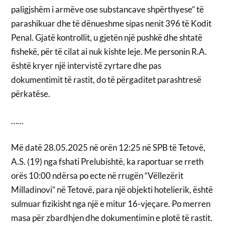
paligjshëm i armëve ose substancave shpërthyese” të
parashikuar dhe të dënueshme sipas nenit 396 të Kodit
Penal. Gjatë kontrollit, u gjetën një pushkë dhe shtatë
fishekë, për të cilat ai nuk kishte leje. Me personin R.A.
është kryer një intervistë zyrtare dhe pas
dokumentimit të rastit, do të përgaditet parashtresë
përkatëse.
……
Më datë 28.05.2025 në orën 12:25 në SPB të Tetovë,
A.S. (19) nga fshati Prelubishtë, ka raportuar se rreth
orës 10:00 ndërsa po ecte në rrugën “Vëllezërit
Milladinovi” në Tetovë, para një objekti hotelierik, është
sulmuar fizikisht nga një e mitur 16-vjeçare. Po merren
masa për zbardhjen dhe dokumentimin e plotë të rastit.