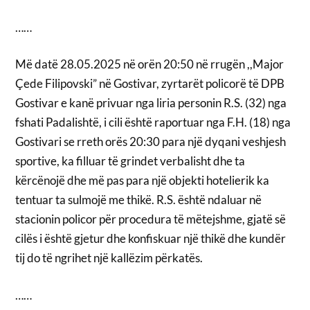
……
Më datë 28.05.2025 në orën 20:50 në rrugën ,,Major
Çede Filipovski” në Gostivar, zyrtarët policorë të DPB
Gostivar e kanë privuar nga liria personin R.S. (32) nga
fshati Padalishtë, i cili është raportuar nga F.H. (18) nga
Gostivari se rreth orës 20:30 para një dyqani veshjesh
sportive, ka filluar të grindet verbalisht dhe ta
kërcënojë dhe më pas para një objekti hotelierik ka
tentuar ta sulmojë me thikë. R.S. është ndaluar në
stacionin policor për procedura të mëtejshme, gjatë së
cilës i është gjetur dhe konfiskuar një thikë dhe kundër
tij do të ngrihet një kallëzim përkatës.
……