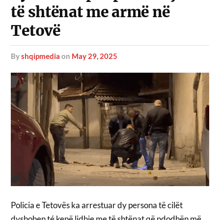
të shtënat me armë në
Tetovë
by
shqipmedia
on
May 29, 2025
Policia e Tetovës ka arrestuar dy persona të cilët
dyshohen té kenë lidhje me të shtënat që ndodhën më