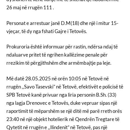
26 maj në rrugën 111 .
Personat e arrestuar janë D.M(18) dhe një i mitur 15-
vjeçar, të dy nga fshati Gajre i Tetovës.
Prokuroria është informuar për rastin, ndërsa ndaj të
ndaluarve pritet të ngrihen kallëzime penale për
rrezikim të përgjithshëm dhe armëmbajtje pa leje.
Më datë 28.05.2025 në orën 10:05 në Tetovë në
rrugën ,,Savo Tasevski” në Tetovë, efektivët e policisë të
SPB Tetovë kanë privuar nga liria personin B.Sh. (33)
nga lagja Drenovec e Tetovës, duke vepruar sipas një
raportimit të mëparshëm se një ditë më parë rreth orës
23:40 në një objekt hotelierik në Qendrën Tregtare të
Qytetit në rrugën e ,,Ilindenit” në Tetovë, pas një