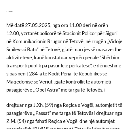
……
Më datë 27.05.2025, nga ora 11.00 deri në orën
12.00, yzrtarët policorë të Stacionit Policor për Siguri
në Komunikacionin Rrugor në Tetovë, në rrugën ,,Vidoje
Smilevski Bato” në Tetovë, gjatë marrjes së masave dhe
aktiviteteve, kanë konstatuar veprën penale “Shërbim
transporti publik pa pasur leje përkatëse”, e dënueshme
sipas nenit 284-a të Kodit Penal të Republikës së
Maqedonisë së Veriut, gjatë kontrollit të automjeti
pasagjerëve ,,Opel Astra” me targa të Tetovës, i
drejtuar nga J.Xh. (59) nga Reçica e Vogël, automjetit të
pasagjerëve ,,Passat” me targa të Tetovës i drejtuar nga
Z.M. (54) nga fshati Reçica e Vogël dhe një automjet