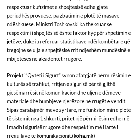
respektuar kufizimet e shpejtësisë edhe gjatë
periudhës provuese, pa zbatimin e plotë të masave
ndëshkuese. Ministri Toshkovski ka theksuar se
respektimi i shpejtësisë është faktor kyç për shpëtimin e
jetëve, duke iu referuar statistikave ndërkombëtare që
tregojnë se ulja e shpejtësisë rrit ndjeshëm mundësinë e
mbijetesës në aksidentet rrugore.
Projekti “Qyteti i Sigurt” synon afatgjatë përmirësimin e
kulturës së trafikut, rritjen e sigurisë për të gjithë
pjesëmarrësit në komunikacion dhe uljen e dëmeve
materiale dhe humbjeve njerëzore në rrugët e vendit.
Sipas paralajmërimeve zyrtare, me funksionimin e plotë
të sistemit nga 1 shkurti, pritet një përmirësim edhe më
i madh i sigurisë rrugore dhe respektim më i lartë i
rregullave të komunikacionit.
(koha.mk)