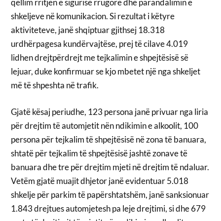
qëllim rritjen e sigurisë rrugore dhe parandalimin e
shkeljeve në komunikacion. Si rezultat i këtyre
aktiviteteve, janë shqiptuar gjithsej 18.318
urdhërpagesa kundërvajtëse, prej të cilave 4.019
lidhen drejtpërdrejt me tejkalimin e shpejtësisë së
lejuar, duke konfirmuar se kjo mbetet një nga shkeljet
më të shpeshta në trafik.
Gjatë kësaj periudhe, 123 persona janë privuar nga liria
për drejtim të automjetit nën ndikimin e alkoolit, 100
persona për tejkalim të shpejtësisë në zona të banuara,
shtatë për tejkalim të shpejtësisë jashtë zonave të
banuara dhe tre për drejtim mjeti në drejtim të ndaluar.
Vetëm gjatë muajit dhjetor janë evidentuar 5.018
shkelje për parkim të papërshtatshëm, janë sanksionuar
1.843 drejtues automjetesh pa leje drejtimi, si dhe 679