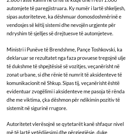
automjete të paregjistruara. Ky numër i lartë shkeljesh,
sipas autoriteteve, ka dëshmuar domosdoshmërinë e
vendosjes së këtij sistemi dhe nevojën urgjente për
ndryshim të sjelljes së drejtuesve të automjeteve.
Ministri i Punëve të Brendshme, Pançe Toshkovski, ka
deklaruar se rezultatet nga faza provuese tregojnë ulje
të dukshme të shpejtësisë së vozitjes, veçanërisht në
zonat urbane, si dhe rënie të numrit të aksidenteve të
komunikacionit në Shkup. Sipas tij, veçanërisht është
evidentuar zvogëlimi i aksidenteve me pasoja të rënda
dhe me viktima, çka dëshmon për ndikimin pozitiv të
sistemit në sigurinë rrugore.
Autoritetet vlerësojnë se qytetarët kanë shfaqur nivel
më të lartë vetëdijesimi dhe përgjegjësie, duke