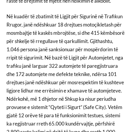
raste të drejtimit të mjetit nën ndikimin e alkoolit.
Në kuadër të zbatimit të Ligjit për Sigurinë në Trafikun
Rrugor, janë ndëshkuar 18 drejtues motoçikletash për
mosmbajtje të kaskës mbrojtëse, si dhe 415 këmbësorë
për shkelje të rregullave të qarkullimit. Gjithashtu,
1.046 persona janë sanksionuar për mospërdorim të
rripit të sigurimit. Në bazë të Ligjit për Automjetet, nga
trafiku janë larguar 322 automjete të paregjistruara
dhe 172 automjete me defekte teknike, ndërsa 101
drejtues janë ndëshkuar për mosrespektim të kushteve
ligjore lidhur me errësimin e xhamave të automjeteve.
Ndërkohë, më 1 dhjetor në Shkup ka nisur periudha
provuese e sistemit “Qyteti i Sigurt” (Safe City). Vetëm
gjatë 12 orëve të para të funksionimit testues, sistemi
ka regjistruar rreth 65.000 kundërvajtje, përfshirë
2.800 raste kalimi në dritë të kuqe dhe rreth 1.000