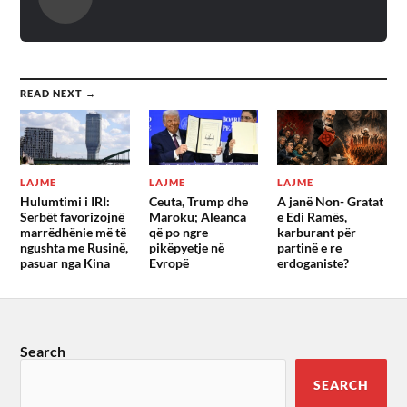
READ NEXT →
LAJME
LAJME
LAJME
Hulumtimi i IRI:
Ceuta, Trump dhe
A janë Non- Gratat
Serbët favorizojnë
Maroku; Aleanca
e Edi Ramës,
marrëdhënie më të
që po ngre
karburant për
ngushta me Rusinë,
pikëpyetje në
partinë e re
pasuar nga Kina
Evropë
erdoganiste?
Search
SEARCH