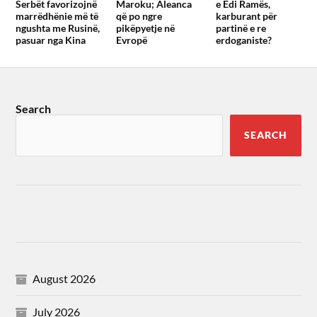
Serbët favorizojnë
Maroku; Aleanca
e Edi Ramës,
marrëdhënie më të
që po ngre
karburant për
ngushta me Rusinë,
pikëpyetje në
partinë e re
pasuar nga Kina
Evropë
erdoganiste?
Search
SEARCH
August 2026
July 2026