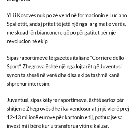
Ylli i Kosovës nuk po zë vend në formacionin e Luciano
Spallettit, andaj pritet të jetë një nga largimet e verës,
me skuadrën bianconere që po përgatitet për një
revolucion në ekip.
Sipas raportimeve të gazetës italiane “Corriere dello
Sport”, Zhegrova është një nga lojtarët që Juventusi
synon ta shesë në verë dhe disa ekipe tashmë kanë
shprehur interesim.
Juventusi, sipas këtyre raportimeve, është serioz për
shitjen e Zhegrovës dhe i ka vendosur atij një vlerë prej
12-13 milionë eurove për kartonin e tij, pothuajse sa
investimi i bërë kur u transferua vitin e kaluar.