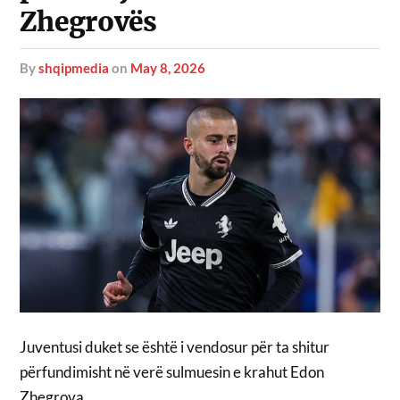
Zhegrovës
by
shqipmedia
on
May 8, 2026
Juventusi duket se është i vendosur për ta shitur
përfundimisht në verë sulmuesin e krahut Edon
Zhegrova.