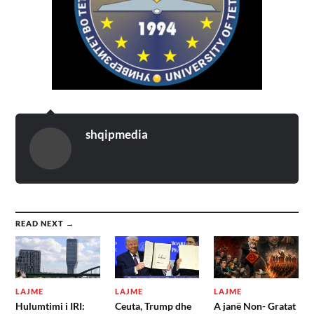
shqipmedia
READ NEXT →
LAJME
LAJME
LAJME
Hulumtimi i IRI:
Ceuta, Trump dhe
A janë Non- Gratat