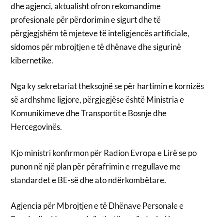
dhe agjenci, aktualisht ofron rekomandime
profesionale për përdorimin e sigurt dhe të
përgjegjshëm të mjeteve të inteligjencës artificiale,
sidomos për mbrojtjen e të dhënave dhe sigurinë
kibernetike.
Nga ky sekretariat theksojnë se për hartimin e kornizës
së ardhshme ligjore, përgjegjëse është Ministria e
Komunikimeve dhe Transportit e Bosnje dhe
Hercegovinës.
Kjo ministri konfirmon për Radion Evropa e Lirë se po
punon në një plan për përafrimin e rregullave me
standardet e BE-së dhe ato ndërkombëtare.
Agjencia për Mbrojtjen e të Dhënave Personale e