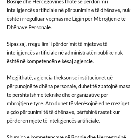
Bosnje dhe Hercegovinës thotë se përdorimi i
inteligjencës artificiale në përpunimin e të dhënave, nuk
është i rregulluar veçmas me Ligjin për Mbrojtjen e të
Dhënave Personale.
Sipas saj, rregullimi i përdorimit të mjeteve të
inteligjencës artificiale në administratën publike nuk
është në kompetencën e kësaj agjencie.
Megjithatë, agjencia thekson se institucionet që
përpunojnë të dhëna personale, duhet të zbatojnë masa
të përshtatshme teknike dhe organizative për
mbrojtjen e tyre. Ato duhet të vlerësojnë edhe rreziqet
e çdo përpunimi të të dhënave, përfshirë rastet kur
përdoren mjete të inteligjencës artificiale.
Shumica e kompetencave në Bosnje dhe Hercegovinë