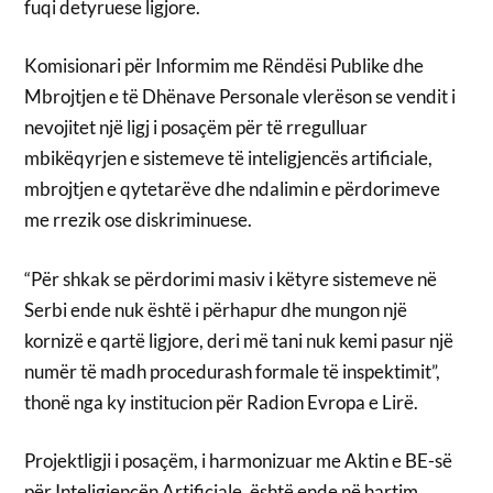
fuqi detyruese ligjore.
Komisionari për Informim me Rëndësi Publike dhe
Mbrojtjen e të Dhënave Personale vlerëson se vendit i
nevojitet një ligj i posaçëm për të rregulluar
mbikëqyrjen e sistemeve të inteligjencës artificiale,
mbrojtjen e qytetarëve dhe ndalimin e përdorimeve
me rrezik ose diskriminuese.
“Për shkak se përdorimi masiv i këtyre sistemeve në
Serbi ende nuk është i përhapur dhe mungon një
kornizë e qartë ligjore, deri më tani nuk kemi pasur një
numër të madh procedurash formale të inspektimit”,
thonë nga ky institucion për Radion Evropa e Lirë.
Projektligji i posaçëm, i harmonizuar me Aktin e BE-së
për Inteligjencën Artificiale, është ende në hartim,