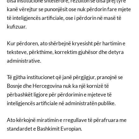
disa institucione shtetërore, rezulton se disa prej tyre
kanë vërejtur se punonjësit ose nuk përdorin fare mjete
të inteligjencës artificiale, ose i përdorin në masë të
kufizuar.
Kur përdoren, ato shërbejnë kryesisht për hartimin e
teksteve, përkthime, korrektim gjuhësor dhe detyra
administrative.
Të gjitha institucionet që janë përgjigjur, pranojnë se
Bosnje dhe Hercegovina nuk ka një kornizë të
përbashkët ligjore për përdorimin e mjeteve të
inteligjencës artificiale në administratën publike.
Ato kërkojnë miratimin e rregullave të përafruara me
standardet e Bashkimit Evropian.