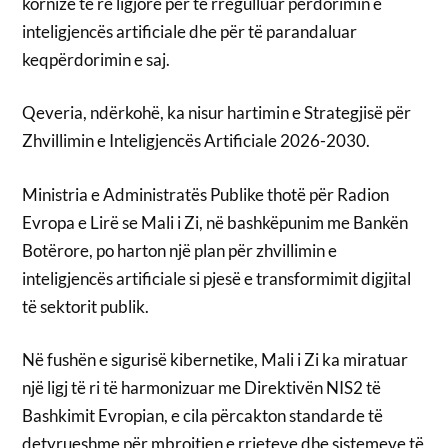
kornizë të re ligjore për të rregulluar përdorimin e
inteligjencës artificiale dhe për të parandaluar
keqpërdorimin e saj.
Qeveria, ndërkohë, ka nisur hartimin e Strategjisë për
Zhvillimin e Inteligjencës Artificiale 2026-2030.
Ministria e Administratës Publike thotë për Radion
Evropa e Lirë se Mali i Zi, në bashkëpunim me Bankën
Botërore, po harton një plan për zhvillimin e
inteligjencës artificiale si pjesë e transformimit digjital
të sektorit publik.
Në fushën e sigurisë kibernetike, Mali i Zi ka miratuar
një ligj të ri të harmonizuar me Direktivën NIS2 të
Bashkimit Evropian, e cila përcakton standarde të
detyrueshme për mbrojtjen e rrjeteve dhe sistemeve të