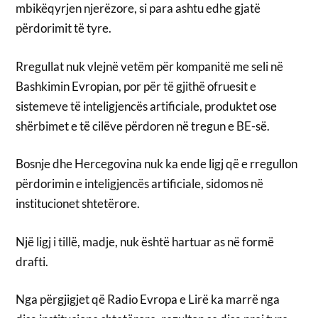
mbikëqyrjen njerëzore, si para ashtu edhe gjatë
përdorimit të tyre.
Rregullat nuk vlejnë vetëm për kompanitë me seli në
Bashkimin Evropian, por për të gjithë ofruesit e
sistemeve të inteligjencës artificiale, produktet ose
shërbimet e të cilëve përdoren në tregun e BE-së.
Bosnje dhe Hercegovina nuk ka ende ligj që e rregullon
përdorimin e inteligjencës artificiale, sidomos në
institucionet shtetërore.
Një ligj i tillë, madje, nuk është hartuar as në formë
drafti.
Nga përgjigjet që Radio Evropa e Lirë ka marrë nga