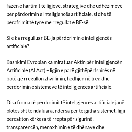
fazën e hartimit të ligjeve, strategjive dhe udhëzimeve
për përdorimin e inteligjencës artificiale, si dhe të
përafrimit të tyre me rregullat e BE-së.
Si e ka rregulluar BE-ja përdorimin e inteligjencës
artificiale?
Bashkimi Evropian ka miratuar Aktin për Inteligjencën
Artificiale (AI Act) – ligjin e parë gjithëpërfshirës në
botë që rregullon zhvillimin, hedhjen në treg dhe
përdorimin e sistemeve të inteligjencës artificiale.
Disa forma të përdorimit të inteligjencës artificiale janë
plotësisht të ndaluara, ndërsa për të gjitha sistemet, ligji
përcakton kërkesa të rrepta për sigurinë,
transparencën, menaxhimin e të dhënave dhe