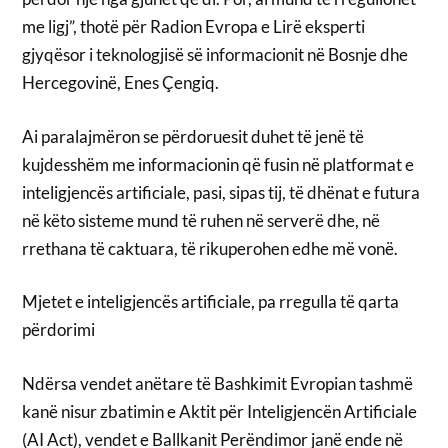
me ligj”, thotë për Radion Evropa e Lirë eksperti
gjyqësor i teknologjisë së informacionit në Bosnje dhe
Hercegovinë, Enes Çengiq.
Ai paralajmëron se përdoruesit duhet të jenë të
kujdesshëm me informacionin që fusin në platformat e
inteligjencës artificiale, pasi, sipas tij, të dhënat e futura
në këto sisteme mund të ruhen në serverë dhe, në
rrethana të caktuara, të rikuperohen edhe më vonë.
Mjetet e inteligjencës artificiale, pa rregulla të qarta
përdorimi
Ndërsa vendet anëtare të Bashkimit Evropian tashmë
kanë nisur zbatimin e Aktit për Inteligjencën Artificiale
(AI Act), vendet e Ballkanit Perëndimor janë ende në