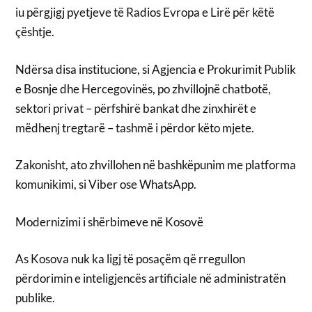
iu përgjigj pyetjeve të Radios Evropa e Lirë për këtë
çështje.
Ndërsa disa institucione, si Agjencia e Prokurimit Publik
e Bosnje dhe Hercegovinës, po zhvillojnë chatbotë,
sektori privat – përfshirë bankat dhe zinxhirët e
mëdhenj tregtarë – tashmë i përdor këto mjete.
Zakonisht, ato zhvillohen në bashkëpunim me platforma
komunikimi, si Viber ose WhatsApp.
Modernizimi i shërbimeve në Kosovë
As Kosova nuk ka ligj të posaçëm që rregullon
përdorimin e inteligjencës artificiale në administratën
publike.