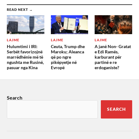
READ NEXT →
LAJME
LAJME
LAJME
Hulumtimi i IRI:
Ceuta, Trump dhe
A janë Non- Gratat
Serbët favorizojnë
Maroku; Aleanca
e Edi Ramës,
marrëdhënie më të
që po ngre
karburant për
ngushta me Rusinë,
pikëpyetje në
partinë e re
pasuar nga Kina
Evropë
erdoganiste?
Search
SEARCH