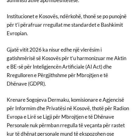
administrative apo mbështetëse.
Institucionet e Kosovës, ndërkohë, thonë se po punojnë
për t’i përafruar rregullat me standardet e Bashkimit
Evropian.
Gjatë vitit 2026 ka nisur edhe një vlerësim i
gatishmërisë së Kosovës për t’u harmonizuar me Aktin
e BE-së për Inteligjencën Artificiale (AI Act) dhe
Rregulloren e Përgjithshme për Mbrojtjen e të
Dhënave (GDPR).
Krenare Sogojeva Dermaku, komisionare e Agjencisë
për Informim dhe Privatësi në Kosovë, thotë për Radion
Evropa e Lirë se Ligji për Mbrojtjen e të Dhënave
Personale nuk përmban rregulla të veçanta për rastet
kur të dhënat personale mund të ekspozohen ose