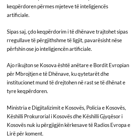
keqpërdoren përmes mjeteve të inteligjencës
artificiale.
Sipas saj, çdo keqpërdorim i të dhënave trajtohet sipas
rregullave të përgjithshme të ligjit, pavarësisht nëse
përfshin ose jo inteligjencën artificiale.
Ajo rikujton se Kosova është anëtare e Bordit Evropian
për Mbrojtjen e të Dhënave, ku qytetarët dhe
institucionet mund të drejtohen në rast se të dhënat e
tyre keqpërdoren.
Ministria e Digjitalizimit e Kosovës, Policia e Kosovës,
Këshilli Prokurorial i Kosovës dhe Këshilli Gjyqësor i
Kosovës nuk iu përgjigjën kërkesave të Radios Evropa e
Lirë për koment.