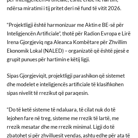
ndërsa miratimi i tij pritet deri në fund të vitit 2026.
“Projektligji është harmonizuar me Aktin e BE-së për
Inteligjencën Artificiale”, thotë për Radion Evropa e Lirë
Irena Gjorgjeviq nga Aleanca Kombëtare për Zhvillim
Ekonomik Lokal (NALED) – organizatë që është pjesë e
grupit punues për hartimin e këtij ligji.
Sipas Gjorgjeviqit, projektligji parashikon që sistemet
dhe modelet e inteligjencës artificiale të klasifikohen
sipas nivelit të rrezikut që paraqesin.
“Do të ketë sisteme të ndaluara, të cilat nuk do të
lejohen fare në treg, sisteme me rrezik të lartë, me
rrezik mesatar dhe me rrezik minimal. Ligji do të
zbatohet si për zhvilluesit vendas, ashtu edhe për ata të