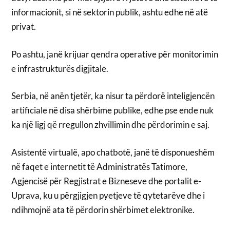
informacionit, si në sektorin publik, ashtu edhe në atë
privat.
Po ashtu, janë krijuar qendra operative për monitorimin
e infrastrukturës digjitale.
Serbia, në anën tjetër, ka nisur ta përdorë inteligjencën
artificiale në disa shërbime publike, edhe pse ende nuk
ka një ligj që rregullon zhvillimin dhe përdorimin e saj.
Asistentë virtualë, apo chatbotë, janë të disponueshëm
në faqet e internetit të Administratës Tatimore,
Agjencisë për Regjistrat e Bizneseve dhe portalit e-
Uprava, ku u përgjigjen pyetjeve të qytetarëve dhe i
ndihmojnë ata të përdorin shërbimet elektronike.