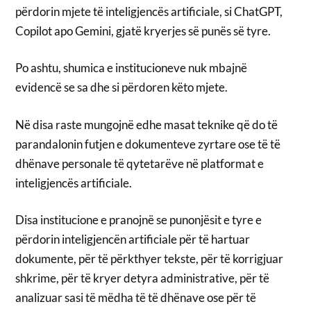
përdorin mjete të inteligjencës artificiale, si ChatGPT,
Copilot apo Gemini, gjatë kryerjes së punës së tyre.
Po ashtu, shumica e institucioneve nuk mbajnë
evidencë se sa dhe si përdoren këto mjete.
Në disa raste mungojnë edhe masat teknike që do të
parandalonin futjen e dokumenteve zyrtare ose të të
dhënave personale të qytetarëve në platformat e
inteligjencës artificiale.
Disa institucione e pranojnë se punonjësit e tyre e
përdorin inteligjencën artificiale për të hartuar
dokumente, për të përkthyer tekste, për të korrigjuar
shkrime, për të kryer detyra administrative, për të
analizuar sasi të mëdha të të dhënave ose për të