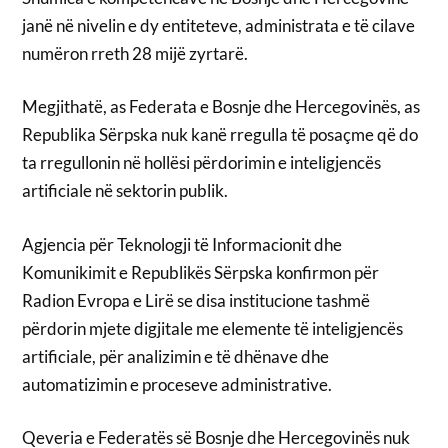
janë në nivelin e dy entiteteve, administrata e të cilave
numëron rreth 28 mijë zyrtarë.
Megjithatë, as Federata e Bosnje dhe Hercegovinës, as
Republika Sërpska nuk kanë rregulla të posaçme që do
ta rregullonin në hollësi përdorimin e inteligjencës
artificiale në sektorin publik.
Agjencia për Teknologji të Informacionit dhe
Komunikimit e Republikës Sërpska konfirmon për
Radion Evropa e Lirë se disa institucione tashmë
përdorin mjete digjitale me elemente të inteligjencës
artificiale, për analizimin e të dhënave dhe
automatizimin e proceseve administrative.
Qeveria e Federatës së Bosnje dhe Hercegovinës nuk