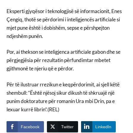
Eksperti gjyqësor i teknologjisë së informacionit, Enes
Çengiq, thotë se përdorimi i inteligjencës artificiale si
mjet pune është i dobishëm, sepse e përshpejton
ndjeshëm punën.
Por, ai thekson se inteligjenca artificiale gabon dhe se
përgjegjësia për rezultatin përfundimtar mbetet
gjithmonë te njeriu që e përdor.
Për të ilustruar rrezikun e keqpërdorimit, ai sjell këtë
shembull: “Është njësoj sikur dikush të shkruajë një
punim doktorature për romanin Ura mbi Drin, pa e
lexuar kurrë librin”.(REL)
Facebook
Twitter
LinkedIn