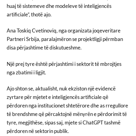
huaj të sistemeve dhe modeleve të inteligjencës
artificiale”, thotë ajo.
Ana Toskiq Cvetinoviq, nga organizata joqeveritare
Partneri Srbija, paralajmëron se projektligji përmban
disa përjashtime të diskutueshme.
Një prej tyre është përjashtimi i sektorit të mbrojtjes
nga zbatimi i ligjit.
Ajo shton se, aktualisht, nuk ekziston një evidencë
zyrtare për mjetet e inteligjencës artificiale që
përdoren nga institucionet shtetërore dhe as rregullore
të brendshme që përcaktojnë mënyrën e përdorimit të
tyre, megjithëse, sipas saj, mjete si ChatGPT tashmë
përdoren në sektorin publik.