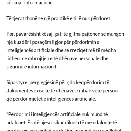
kërkuar informacione.
Të tjerat thonë se një praktikë e tillë nuk përdoret.
Por, pavarësisht kësaj, gati të gjitha pajtohen se mungon
një kuadër i posaçëm ligjor për përdorimin e
inteligjencës artificiale dhe se rreziqet më të mëdha
lidhen me mbrojtjen e të dhënave personale dhe
sigurinë e informacionit.
Sipas tyre, përgjegjësinë për çdo keqpërdorim të
dokumenteve ose të të dhënave e mban vetë personi
që përdor mjetet e inteligjencës artificiale.
“Përdorimi i inteligjencës artificiale nuk mund të
ndalohet. Është njësoj sikur dikush të më ndalonte të
përdor një nga gjuhët që di. Por, ai mund të rregullohet