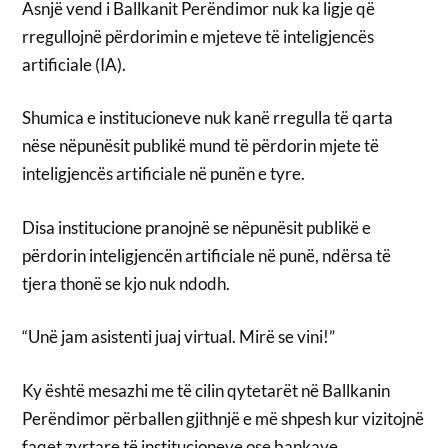
Asnjë vend i Ballkanit Perëndimor nuk ka ligje që
rregullojnë përdorimin e mjeteve të inteligjencës
artificiale (IA).
Shumica e institucioneve nuk kanë rregulla të qarta
nëse nëpunësit publikë mund të përdorin mjete të
inteligjencës artificiale në punën e tyre.
Disa institucione pranojnë se nëpunësit publikë e
përdorin inteligjencën artificiale në punë, ndërsa të
tjera thonë se kjo nuk ndodh.
“Unë jam asistenti juaj virtual. Mirë se vini!”
Ky është mesazhi me të cilin qytetarët në Ballkanin
Perëndimor përballen gjithnjë e më shpesh kur vizitojnë
faqet zyrtare të institucioneve ose bankave.