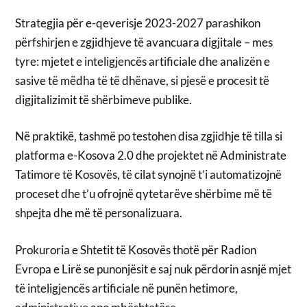
Strategjia për e-qeverisje 2023-2027 parashikon
përfshirjen e zgjidhjeve të avancuara digjitale – mes
tyre: mjetet e inteligjencës artificiale dhe analizën e
sasive të mëdha të të dhënave, si pjesë e procesit të
digjitalizimit të shërbimeve publike.
Në praktikë, tashmë po testohen disa zgjidhje të tilla si
platforma e-Kosova 2.0 dhe projektet në Administrate
Tatimore të Kosovës, të cilat synojnë t’i automatizojnë
proceset dhe t’u ofrojnë qytetarëve shërbime më të
shpejta dhe më të personalizuara.
Prokuroria e Shtetit të Kosovës thotë për Radion
Evropa e Lirë se punonjësit e saj nuk përdorin asnjë mjet
të inteligjencës artificiale në punën hetimore,