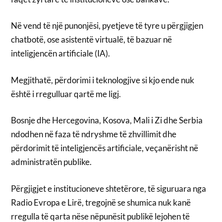
Në vend të një punonjësi, pyetjeve të tyre u përgjigjen
chatbotë, ose asistentë virtualë, të bazuar në
inteligjencën artificiale (IA).
Megjithatë, përdorimi i teknologjive si kjo ende nuk
është i rregulluar qartë me ligj.
Bosnje dhe Hercegovina, Kosova, Mali i Zi dhe Serbia
ndodhen në faza të ndryshme të zhvillimit dhe
përdorimit të inteligjencës artificiale, veçanërisht në
administratën publike.
Përgjigjet e institucioneve shtetërore, të siguruara nga
Radio Evropa e Lirë, tregojnë se shumica nuk kanë
rregulla të qarta nëse nëpunësit publikë lejohen të