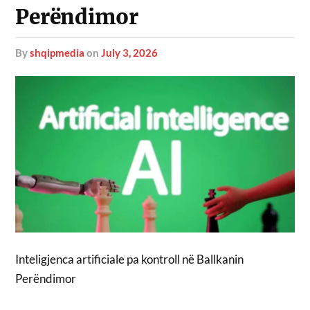
Perëndimor
by
shqipmedia
on
July 3, 2026
Inteligjenca artificiale pa kontroll në Ballkanin
Perëndimor