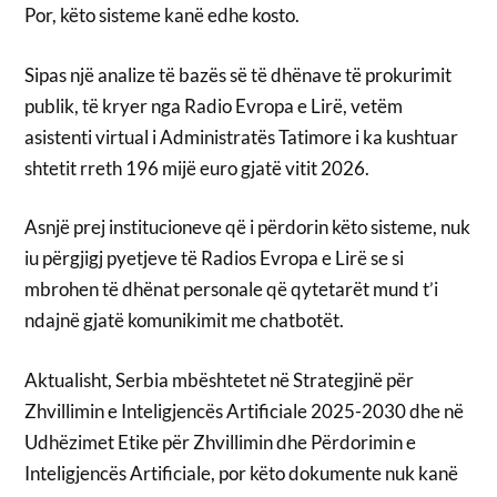
Por, këto sisteme kanë edhe kosto.
Sipas një analize të bazës së të dhënave të prokurimit
publik, të kryer nga Radio Evropa e Lirë, vetëm
asistenti virtual i Administratës Tatimore i ka kushtuar
shtetit rreth 196 mijë euro gjatë vitit 2026.
Asnjë prej institucioneve që i përdorin këto sisteme, nuk
iu përgjigj pyetjeve të Radios Evropa e Lirë se si
mbrohen të dhënat personale që qytetarët mund t’i
ndajnë gjatë komunikimit me chatbotët.
Aktualisht, Serbia mbështetet në Strategjinë për
Zhvillimin e Inteligjencës Artificiale 2025-2030 dhe në
Udhëzimet Etike për Zhvillimin dhe Përdorimin e
Inteligjencës Artificiale, por këto dokumente nuk kanë