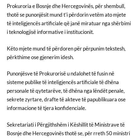
Prokuroria e Bosnje dhe Hercegovinës, për shembull,
thotë se punonjësit mund t’i përdorin vetëm ato mjete
të inteligjencës artificiale që janë miratuar nga shërbimi
i teknologjisë informative i institucionit.
Këto mjete mund të përdoren për përpunim tekstesh,
përkthime ose gjenerim idesh.
Punonjësve të Prokurorisë u ndalohet të fusin në
sisteme publike të inteligjencës artificiale të dhëna
personale të qytetarëve, të dhëna nga lëndët penale,
sekrete zyrtare, drafte të akteve të papublikuara ose
informacione të tjera konfidenciale.
Sekretariati i Përgjithshëm i Këshillit të Ministrave të
Bosnje dhe Hercegovinës thotë se, për rreth 50 ministri