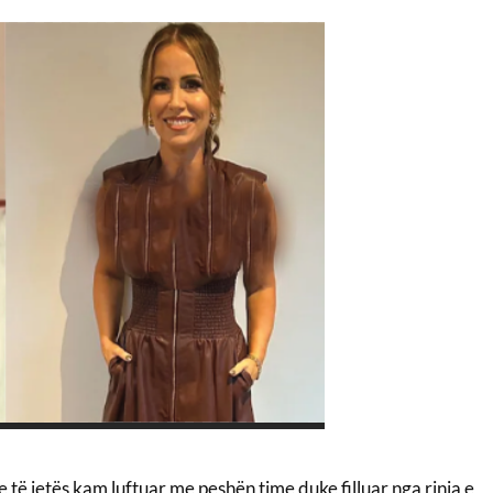
të jetës kam luftuar me peshën time duke filluar nga rinia e