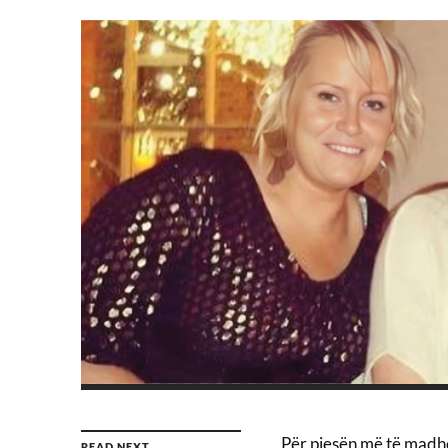
Për pjesën më të madhe 
READ NEXT →