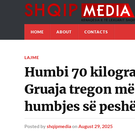
HOME
ABOUT
CONTACTS
LAJME
Humbi 70 kilogra
Gruaja tregon mën
humbjes së pesh
Posted
by
shqipmedia
on
August 29, 2025