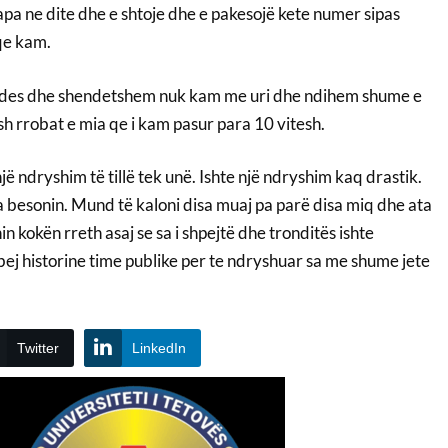
hapa ne dite dhe e shtoje dhe e pakesojë kete numer sipas
qe kam.
des dhe shendetshem nuk kam me uri dhe ndihem shume e
esh rrobat e mia qe i kam pasur para 10 vitesh.
ë ndryshim të tillë tek unë. Ishte një ndryshim kaq drastik.
 besonin. Mund të kaloni disa muaj pa parë disa miq dhe ata
n kokën rreth asaj se sa i shpejtë dhe tronditës ishte
bej historine time publike per te ndryshuar sa me shume jete
Twitter
LinkedIn