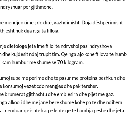
a ndryshuar pergjithmone.
në mendjen time çdo ditë, vazhdimisht. Doja dëshpërimisht
hjesht nuk dija nga ta filloja.
nje dietologe jeta ime filloi te ndryshoi pasi ndryshova
dhe kujdesit ndaj trupit tim. Qe nga ajo kohe fillova te humb
ni kam humbur me shume se 70 kilogram.
nsumoj supe me perime dhe te pasur me proteina peshkun dhe
 te konsumoj vezet cdo mengjes dhe pak tersher.
 brumerat gjithashtu dhe emblesira dhe pijet me gaz.
nga alkooli dhe me jane bere shume kohe pa te dhe ndihem
a menduar qe ishte kaq e lehte qe te humbja peshe dhe jeta