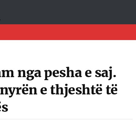
m nga pesha e saj.
yrën e thjeshtë të
ës