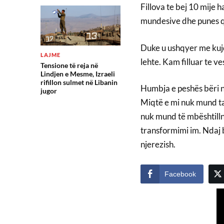
Fillova te bej 10 mije 
mundesive dhe punes 
Duke u ushqyer me kuj
LAJME
lehte. Kam filluar te v
Tensione të reja në
Lindjen e Mesme, Izraeli
rifillon sulmet në Libanin
Humbja e peshës bëri nj
jugor
Miqtë e mi nuk mund ta
nuk mund të mbështillni
transformimi im. Ndaj 
njerezish.
Facebook