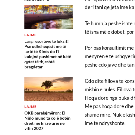
deri tani qe jeta ime k
Te humbja peshe ishte 
të isha më e dobet, por t
LAJME
Larg resorteve të luksit!
Pse udhëheqësit më të
Por pas konsultimit me 
lartë të Kinës do t’i
menyren e te ushqyerin 
kalojnë pushimet në këtë
qytet të thjeshtë
peshe cdo jave dhe ta
bregdetar
Cdo dite fillova te ko
mishin e pules. Fillova
Hoqa dore nga buka dhe
Me pas hoqa dore dhe 
LAJME
OKB paralajmëron: El
shume mire. Nuk e kish
Niño mund ta çojë botën
ime te ndryshonte.
drejt një krize urie në
vitin 2027