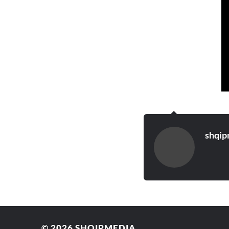
shqip
© 2026
SHQIPMEDIA