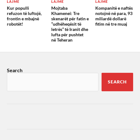
LAJME
LAJME
LAJME
Kur populli
Mojtaba
Kompanitë e naftës
refuzon të luftojë,
Khamenei: Tre
notojnë në para, 93
frontin e mbajnë
skenarët për fatin e
miliardë dollarë
robotët!
“udhëheqësit të
fitim në tre muaj
letrës” të Iranit dhe
lufta për pushtet
në Teheran
Search
SEARCH