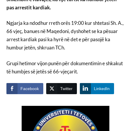
pas arrestit kardiak.
Ngjarja ka ndodhur rreth orës 19:00 kur shtetasi Sh. A.,
66 vjeç, banues në Maqedoni, dyshohet se ka pësuar
arrest kardiak pasi ka hyrë në det e për pasojë ka
humbur jetën, shkruan TCh.
Grupi hetimor vijon punën për dokumentimin e shkakut
të humbjes së jetës së 66-vjeçarit.
Facebook
Twitter
LinkedIn