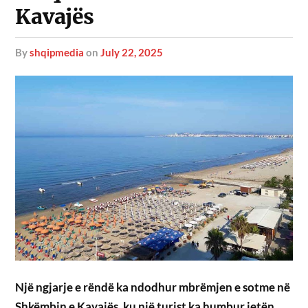
Kavajës
by
shqipmedia
on
July 22, 2025
Një ngjarje e rëndë ka ndodhur mbrëmjen e sotme në
Shkëmbin e Kavajës, ku një turist ka humbur jetën