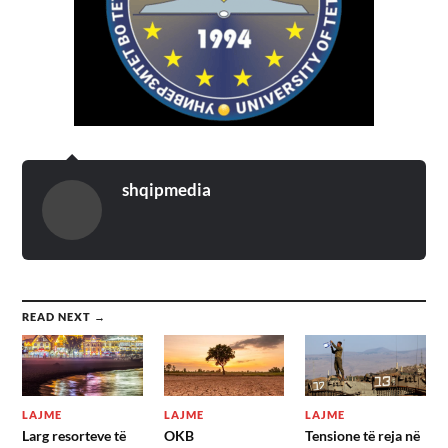
shqipmedia
READ NEXT →
LAJME
LAJME
LAJME
Larg resorteve të
OKB
Tensione të reja në