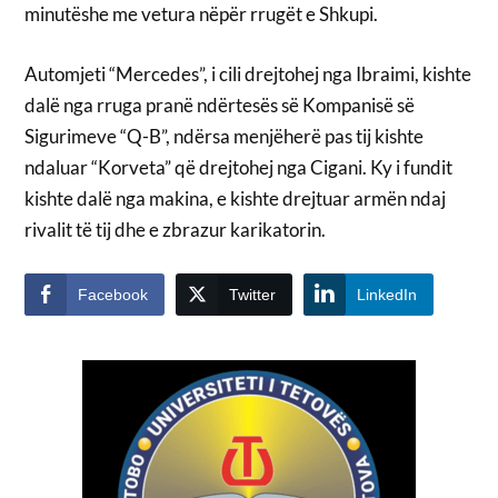
minutëshe me vetura nëpër rrugët e Shkupi.
Automjeti “Mercedes”, i cili drejtohej nga Ibraimi, kishte
dalë nga rruga pranë ndërtesës së Kompanisë së
Sigurimeve “Q-B”, ndërsa menjëherë pas tij kishte
ndaluar “Korveta” që drejtohej nga Cigani. Ky i fundit
kishte dalë nga makina, e kishte drejtuar armën ndaj
rivalit të tij dhe e zbrazur karikatorin.
Facebook
Twitter
LinkedIn