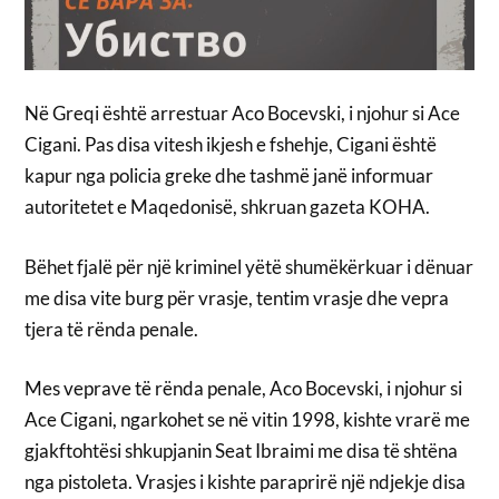
Në Greqi është arrestuar Aco Bocevski, i njohur si Ace
Cigani. Pas disa vitesh ikjesh e fshehje, Cigani është
kapur nga policia greke dhe tashmë janë informuar
autoritetet e Maqedonisë, shkruan gazeta KOHA.
Bëhet fjalë për një kriminel yëtë shumëkërkuar i dënuar
me disa vite burg për vrasje, tentim vrasje dhe vepra
tjera të rënda penale.
Mes veprave të rënda penale, Aco Bocevski, i njohur si
Ace Cigani, ngarkohet se në vitin 1998, kishte vrarë me
gjakftohtësi shkupjanin Seat Ibraimi me disa të shtëna
nga pistoleta. Vrasjes i kishte paraprirë një ndjekje disa