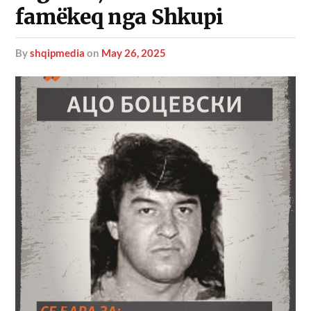
famëkeq nga Shkupi
by
shqipmedia
on
May 26, 2025