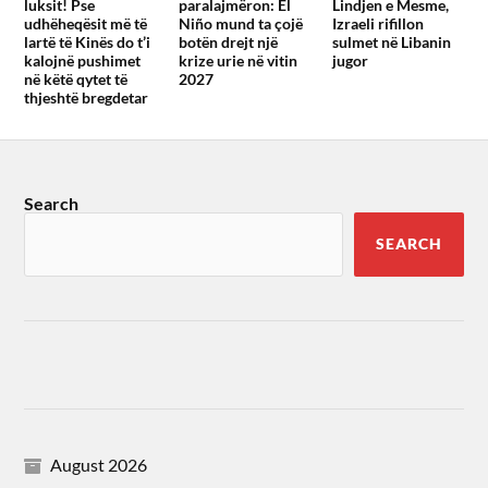
luksit! Pse
paralajmëron: El
Lindjen e Mesme,
udhëheqësit më të
Niño mund ta çojë
Izraeli rifillon
lartë të Kinës do t’i
botën drejt një
sulmet në Libanin
kalojnë pushimet
krize urie në vitin
jugor
në këtë qytet të
2027
thjeshtë bregdetar
Search
SEARCH
August 2026