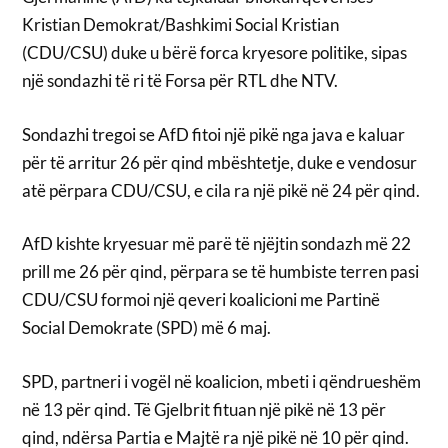
Kristian Demokrat/Bashkimi Social Kristian
(CDU/CSU) duke u bërë forca kryesore politike, sipas
një sondazhi të ri të Forsa për RTL dhe NTV.
Sondazhi tregoi se AfD fitoi një pikë nga java e kaluar
për të arritur 26 për qind mbështetje, duke e vendosur
atë përpara CDU/CSU, e cila ra një pikë në 24 për qind.
AfD kishte kryesuar më parë të njëjtin sondazh më 22
prill me 26 për qind, përpara se të humbiste terren pasi
CDU/CSU formoi një qeveri koalicioni me Partinë
Social Demokrate (SPD) më 6 maj.
SPD, partneri i vogël në koalicion, mbeti i qëndrueshëm
në 13 për qind. Të Gjelbrit fituan një pikë në 13 për
qind, ndërsa Partia e Majtë ra një pikë në 10 për qind.