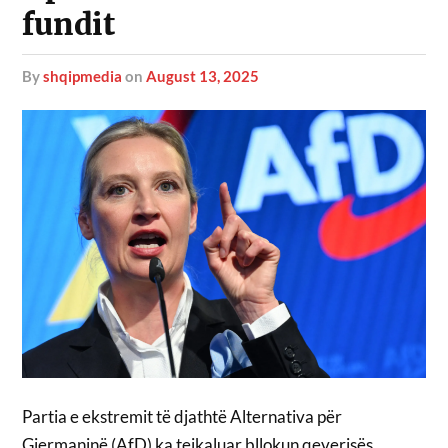
fundit
by
shqipmedia
on
August 13, 2025
Partia e ekstremit të djathtë Alternativa për
Gjermaninë (AfD) ka tejkaluar bllokun qeverisës