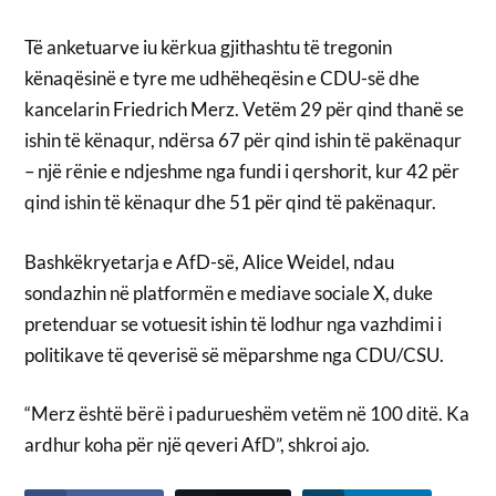
Të anketuarve iu kërkua gjithashtu të tregonin
kënaqësinë e tyre me udhëheqësin e CDU-së dhe
kancelarin Friedrich Merz. Vetëm 29 për qind thanë se
ishin të kënaqur, ndërsa 67 për qind ishin të pakënaqur
– një rënie e ndjeshme nga fundi i qershorit, kur 42 për
qind ishin të kënaqur dhe 51 për qind të pakënaqur.
Bashkëkryetarja e AfD-së, Alice Weidel, ndau
sondazhin në platformën e mediave sociale X, duke
pretenduar se votuesit ishin të lodhur nga vazhdimi i
politikave të qeverisë së mëparshme nga CDU/CSU.
“Merz është bërë i padurueshëm vetëm në 100 ditë. Ka
ardhur koha për një qeveri AfD”, shkroi ajo.