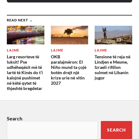
READ NEXT →
LAJME
LAJME
LAJME
Larg resorteve të
OKB
Tensione të reja në
luksit! Pse
paralajmëron: El
Lindjen e Mesme,
udhëheqësit më të
Niño mund ta çojë
Izraeli rifillon
lartë të Kinës do t’i
botën drejt një
sulmet në Libanin
kalojnë pushimet
krize urie në vitin
jugor
në këtë qytet të
2027
thjeshtë bregdetar
Search
SEARCH