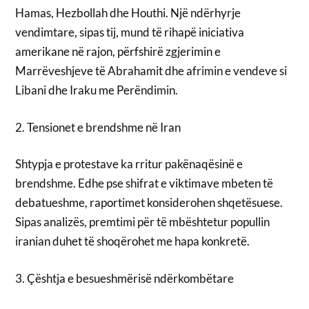
Hamas, Hezbollah dhe Houthi. Një ndërhyrje
vendimtare, sipas tij, mund të rihapë iniciativa
amerikane në rajon, përfshirë zgjerimin e
Marrëveshjeve të Abrahamit dhe afrimin e vendeve si
Libani dhe Iraku me Perëndimin.
2. Tensionet e brendshme në Iran
Shtypja e protestave ka rritur pakënaqësinë e
brendshme. Edhe pse shifrat e viktimave mbeten të
debatueshme, raportimet konsiderohen shqetësuese.
Sipas analizës, premtimi për të mbështetur popullin
iranian duhet të shoqërohet me hapa konkretë.
3. Çështja e besueshmërisë ndërkombëtare