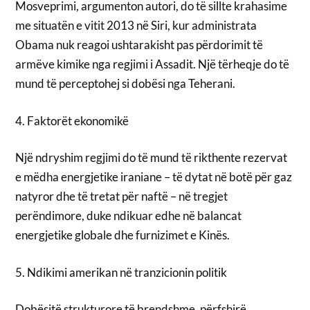
Mosveprimi, argumenton autori, do të sillte krahasime
me situatën e vitit 2013 në Siri, kur administrata
Obama nuk reagoi ushtarakisht pas përdorimit të
armëve kimike nga regjimi i Assadit. Një tërheqje do të
mund të perceptohej si dobësi nga Teherani.
4. Faktorët ekonomikë
Një ndryshim regjimi do të mund të rikthente rezervat
e mëdha energjetike iraniane – të dytat në botë për gaz
natyror dhe të tretat për naftë – në tregjet
perëndimore, duke ndikuar edhe në balancat
energjetike globale dhe furnizimet e Kinës.
5. Ndikimi amerikan në tranzicionin politik
Dobësitë strukturore të brendshme, përfshirë