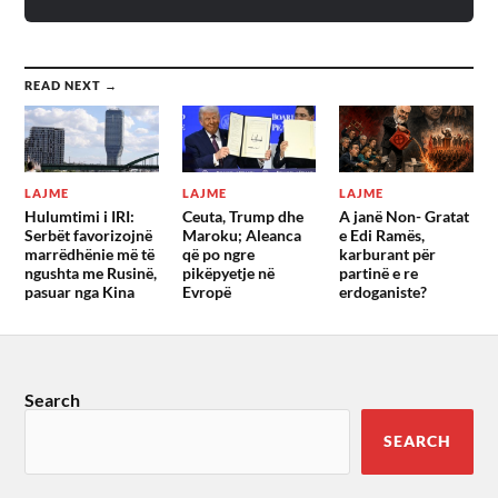
READ NEXT →
LAJME
LAJME
LAJME
Hulumtimi i IRI:
Ceuta, Trump dhe
A janë Non- Gratat
Serbët favorizojnë
Maroku; Aleanca
e Edi Ramës,
marrëdhënie më të
që po ngre
karburant për
ngushta me Rusinë,
pikëpyetje në
partinë e re
pasuar nga Kina
Evropë
erdoganiste?
Search
SEARCH