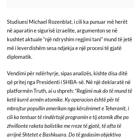
Studiuesi Michael Rozenblat, i cili ka punuar më herët
në aparatin e sigurisë izraelite, argumenton se në
kushtet aktuale “një ndryshim regjimi tani” mund të jetë
më i leverdishëm sesa ndjekja e një procesi të gjatë
diplomatik.
Vendimi për ndërhyrje, sipas analizës, kishte disa ditë
që pritej nga Presidenti i SHBA-së. Në një deklaratë në
platformën Truth, ai u shpreh:
“Regjimi nuk do të mund të
ketë kurrë armën atomike. Ky operacion është për të
mbrojtur popullin amerikan nga kërcënimet e Teheranit, i
cili ka tentuar të rindërtojë programin e tij atomik dhe po
zhvillonte raketa balistike me rreze të gjatë, të afta të
arrijnë Shtetet e Bashkuara. Do të godasim objektiva