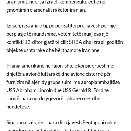
uraniumit, ndërsa Izraeli këmbëngulte edhe në
çmontimin e arsenalit raketor iranian.
Izraeli, nga ana e tij, po përgatitej prej javësh për një
përplasje të mundshme, vetëm tetë muaj pas një
konflikti 12-ditor gjatë të cilit SHBA dhe Izraeli goditën
objekte ushtarake dhe bërthamore iraniane.
Prania amerikane në rajon ishte e konsiderueshme:
dhjetëra avionë luftarakë dhe avionë cisternë për
furnizim në ajër, dy grupe sulmi me aeroplanmbajtëse
USS Abraham Lincoln dhe USS Gerald R. Ford të
shoqëruara nga kryqëzorë, shkatërrues dhe
nëndetëse.
Sipas analizës, deri para disa javësh Pentagoni nuk e
konsideronte veten plotësisht të përgatitur për të