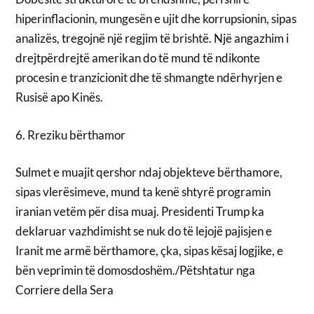
hiperinflacionin, mungesën e ujit dhe korrupsionin, sipas
analizës, tregojnë një regjim të brishtë. Një angazhim i
drejtpërdrejtë amerikan do të mund të ndikonte
procesin e tranzicionit dhe të shmangte ndërhyrjen e
Rusisë apo Kinës.
6. Rreziku bërthamor
Sulmet e muajit qershor ndaj objekteve bërthamore,
sipas vlerësimeve, mund ta kenë shtyrë programin
iranian vetëm për disa muaj. Presidenti Trump ka
deklaruar vazhdimisht se nuk do të lejojë pajisjen e
Iranit me armë bërthamore, çka, sipas kësaj logjike, e
bën veprimin të domosdoshëm./Pëtshtatur nga
Corriere della Sera