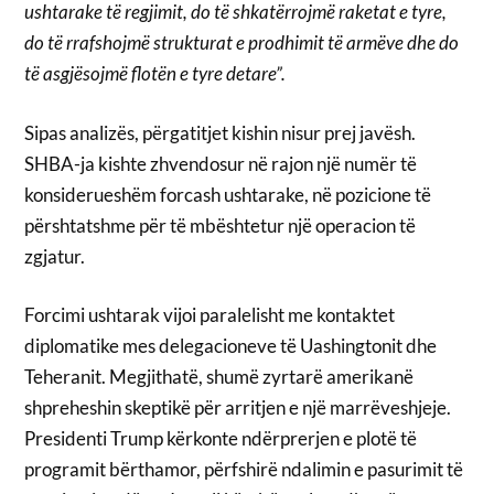
ushtarake të regjimit, do të shkatërrojmë raketat e tyre,
do të rrafshojmë strukturat e prodhimit të armëve dhe do
të asgjësojmë flotën e tyre detare”.
Sipas analizës, përgatitjet kishin nisur prej javësh.
SHBA-ja kishte zhvendosur në rajon një numër të
konsiderueshëm forcash ushtarake, në pozicione të
përshtatshme për të mbështetur një operacion të
zgjatur.
Forcimi ushtarak vijoi paralelisht me kontaktet
diplomatike mes delegacioneve të Uashingtonit dhe
Teheranit. Megjithatë, shumë zyrtarë amerikanë
shpreheshin skeptikë për arritjen e një marrëveshjeje.
Presidenti Trump kërkonte ndërprerjen e plotë të
programit bërthamor, përfshirë ndalimin e pasurimit të