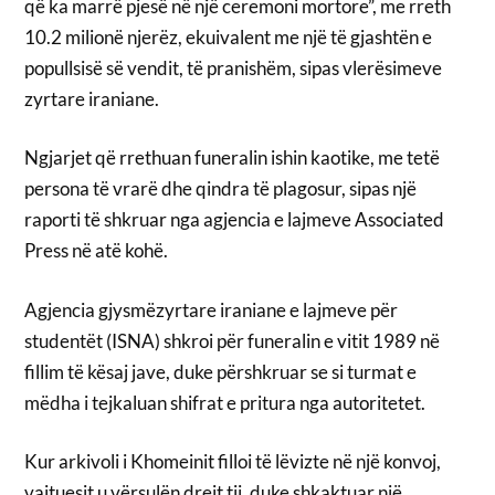
që ka marrë pjesë në një ceremoni mortore”, me rreth
10.2 milionë njerëz, ekuivalent me një të gjashtën e
popullsisë së vendit, të pranishëm, sipas vlerësimeve
zyrtare iraniane.
Ngjarjet që rrethuan funeralin ishin kaotike, me tetë
persona të vrarë dhe qindra të plagosur, sipas një
raporti të shkruar nga agjencia e lajmeve Associated
Press në atë kohë.
Agjencia gjysmëzyrtare iraniane e lajmeve për
studentët (ISNA) shkroi për funeralin e vitit 1989 në
fillim të kësaj jave, duke përshkruar se si turmat e
mëdha i tejkaluan shifrat e pritura nga autoritetet.
Kur arkivoli i Khomeinit filloi të lëvizte në një konvoj,
vajtuesit u vërsulën drejt tij, duke shkaktuar një