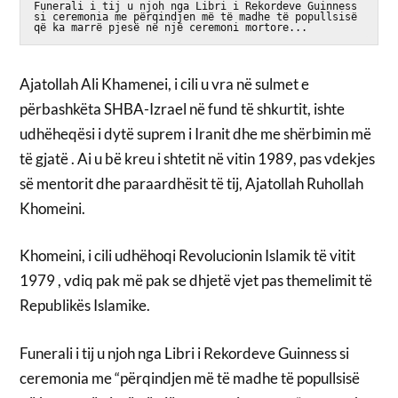
Funerali i tij u njoh nga Libri i Rekordeve Guinness 
si ceremonia me përqindjen më të madhe të popullsisë 
që ka marrë pjesë në një ceremoni mortore...
Ajatollah Ali Khamenei, i cili u vra në sulmet e
përbashkëta SHBA-Izrael në fund të shkurtit, ishte
udhëheqësi i dytë suprem i Iranit dhe me shërbimin më
të gjatë . Ai u bë kreu i shtetit në vitin 1989, pas vdekjes
së mentorit dhe paraardhësit të tij, Ajatollah Ruhollah
Khomeini.
Khomeini, i cili udhëhoqi Revolucionin Islamik të vitit
1979 , vdiq pak më pak se dhjetë vjet pas themelimit të
Republikës Islamike.
Funerali i tij u njoh nga Libri i Rekordeve Guinness si
ceremonia me “përqindjen më të madhe të popullsisë