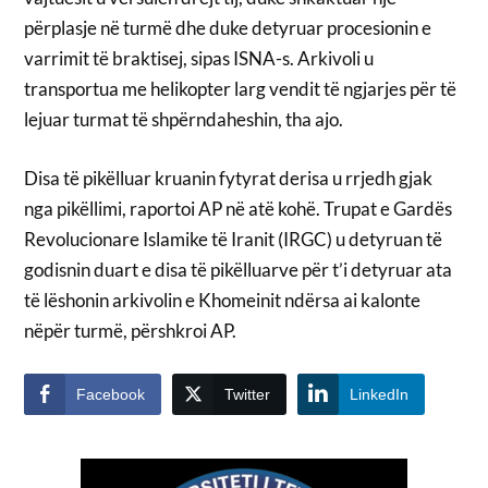
përplasje në turmë dhe duke detyruar procesionin e
varrimit të braktisej, sipas ISNA-s. Arkivoli u
transportua me helikopter larg vendit të ngjarjes për të
lejuar turmat të shpërndaheshin, tha ajo.
Disa të pikëlluar kruanin fytyrat derisa u rrjedh gjak
nga pikëllimi, raportoi AP në atë kohë. Trupat e Gardës
Revolucionare Islamike të Iranit (IRGC) u detyruan të
godisnin duart e disa të pikëlluarve për t’i detyruar ata
të lëshonin arkivolin e Khomeinit ndërsa ai kalonte
nëpër turmë, përshkroi AP.
Facebook
Twitter
LinkedIn