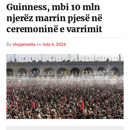
Guinness, mbi 10 mln
njerëz marrin pjesë në
ceremoninë e varrimit
by
shqipmedia
on
July 6, 2026