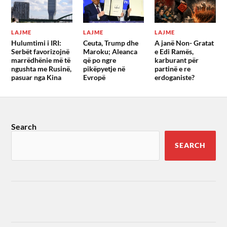
LAJME
LAJME
LAJME
Hulumtimi i IRI:
Ceuta, Trump dhe
A janë Non- Gratat
Serbët favorizojnë
Maroku; Aleanca
e Edi Ramës,
marrëdhënie më të
që po ngre
karburant për
ngushta me Rusinë,
pikëpyetje në
partinë e re
pasuar nga Kina
Evropë
erdoganiste?
Search
SEARCH