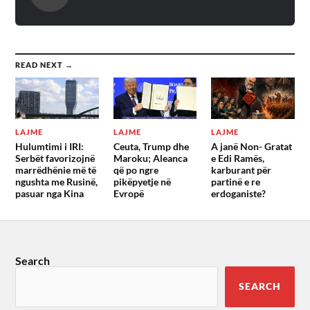
READ NEXT →
LAJME
LAJME
LAJME
Hulumtimi i IRI:
Ceuta, Trump dhe
A janë Non- Gratat
Serbët favorizojnë
Maroku; Aleanca
e Edi Ramës,
marrëdhënie më të
që po ngre
karburant për
ngushta me Rusinë,
pikëpyetje në
partinë e re
pasuar nga Kina
Evropë
erdoganiste?
Search
SEARCH