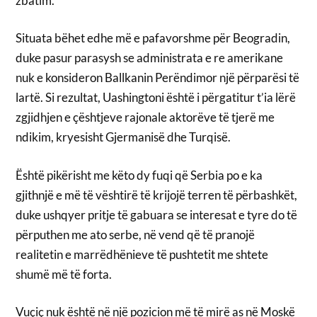
zbatim.
Situata bëhet edhe më e pafavorshme për Beogradin,
duke pasur parasysh se administrata e re amerikane
nuk e konsideron Ballkanin Perëndimor një përparësi të
lartë. Si rezultat, Uashingtoni është i përgatitur t’ia lërë
zgjidhjen e çështjeve rajonale aktorëve të tjerë me
ndikim, kryesisht Gjermanisë dhe Turqisë.
Është pikërisht me këto dy fuqi që Serbia po e ka
gjithnjë e më të vështirë të krijojë terren të përbashkët,
duke ushqyer pritje të gabuara se interesat e tyre do të
përputhen me ato serbe, në vend që të pranojë
realitetin e marrëdhënieve të pushtetit me shtete
shumë më të forta.
Vuçiç nuk është në një pozicion më të mirë as në Moskë