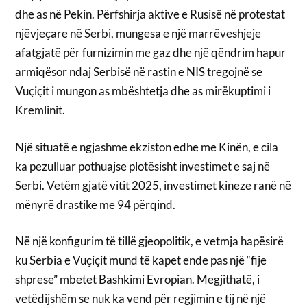
dhe as në Pekin. Përfshirja aktive e Rusisë në protestat
njëvjeçare në Serbi, mungesa e një marrëveshjeje
afatgjatë për furnizimin me gaz dhe një qëndrim hapur
armiqësor ndaj Serbisë në rastin e NIS tregojnë se
Vuçiçit i mungon as mbështetja dhe as mirëkuptimi i
Kremlinit.
Një situatë e ngjashme ekziston edhe me Kinën, e cila
ka pezulluar pothuajse plotësisht investimet e saj në
Serbi. Vetëm gjatë vitit 2025, investimet kineze ranë në
mënyrë drastike me 94 përqind.
Në një konfigurim të tillë gjeopolitik, e vetmja hapësirë ​​
ku Serbia e Vuçiçit mund të kapet ende pas një “fije
shprese” mbetet Bashkimi Evropian. Megjithatë, i
vetëdijshëm se nuk ka vend për regjimin e tij në një