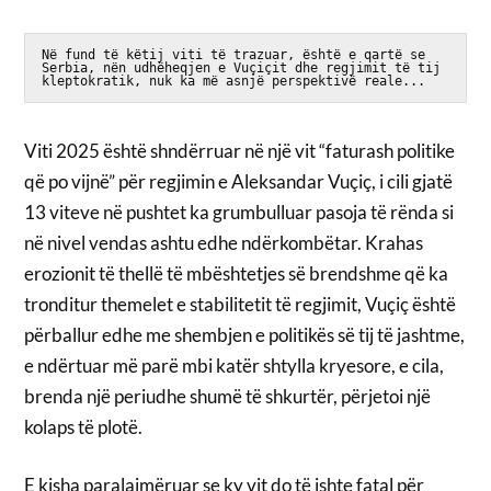
Në fund të këtij viti të trazuar, është e qartë se 
Serbia, nën udhëheqjen e Vuçiçit dhe regjimit të tij 
kleptokratik, nuk ka më asnjë perspektivë reale...
Viti 2025 është shndërruar në një vit “faturash politike
që po vijnë” për regjimin e Aleksandar Vuçiç, i cili gjatë
13 viteve në pushtet ka grumbulluar pasoja të rënda si
në nivel vendas ashtu edhe ndërkombëtar. Krahas
erozionit të thellë të mbështetjes së brendshme që ka
tronditur themelet e stabilitetit të regjimit, Vuçiç është
përballur edhe me shembjen e politikës së tij të jashtme,
e ndërtuar më parë mbi katër shtylla kryesore, e cila,
brenda një periudhe shumë të shkurtër, përjetoi një
kolaps të plotë.
E kisha paralajmëruar se ky vit do të ishte fatal për