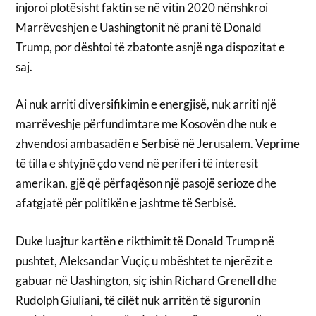
injoroi plotësisht faktin se në vitin 2020 nënshkroi
Marrëveshjen e Uashingtonit në prani të Donald
Trump, por dështoi të zbatonte asnjë nga dispozitat e
saj.
Ai nuk arriti diversifikimin e energjisë, nuk arriti një
marrëveshje përfundimtare me Kosovën dhe nuk e
zhvendosi ambasadën e Serbisë në Jerusalem. Veprime
të tilla e shtyjnë çdo vend në periferi të interesit
amerikan, gjë që përfaqëson një pasojë serioze dhe
afatgjatë për politikën e jashtme të Serbisë.
Duke luajtur kartën e rikthimit të Donald Trump në
pushtet, Aleksandar Vuçiç u mbështet te njerëzit e
gabuar në Uashington, siç ishin Richard Grenell dhe
Rudolph Giuliani, të cilët nuk arritën të siguronin