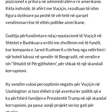
pozicionet e pritura në administratën e re amerikane.
Këta individë, të afërt me Vuçiçin, rezultuan të ishin
figura dytësore pa peshë të vërtetë në qarqet
vendimmarrëse të elitës politike amerikane.
Goditja përfundimtare ndaj reputacionit të Vuçiçit në
Shtetet e Bashkuara erdhi me zhvillimin më të fundit,
kur kompania e Jared Kushnerit u tërhoq nga ndërtimi i
një hoteli luksoz në qendër të Beogradit, në vendin e
ish-“Shtabit të Përgjithshëm”, për shkak të një skandali
korrupsioni.
Ky vendim vulosi perceptimin negativ për Vuçiçin në
Uashington: ai tani shihet si një aventurier politik që e
ka përfshirë familjen e Presidentit Trump në një skandal
korrupsioni, pa pasur asnjë projekt serioz gati për