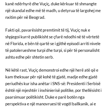
kanë ndërhyrë dhe Vuçiç, duke kërkuar të shmangte
një skandal edhe më të madh, u detyrua të largohej me
nxitim për në Beograd.
Fakti që, pavarësisht premtimit të tij, Vuçiç nuk e
shpjegoi kurrë publikisht se çfarë ndodhi në të vërtetë
në Florida, e bën të qartë se i gjithë episodi arriti nivele
të patolerueshme turpi dhe turpi, si për të personalisht
ashtu edhe për shtetin serb.
Në këtë rast, Vuçiç demonstroi edhe një herë atë që e
kam theksuar për një kohë të gjatë, madje edhe gjatë
periudhës kur isha anëtar i SNS-së: Presidenti i Serbisë
është një mjeshtër i inxhinierisë politike, por thellësisht i
paarsimuar politikisht. Duke e parë botën nga
perspektiva e një manovruesi të vogël ballkanik, ai e