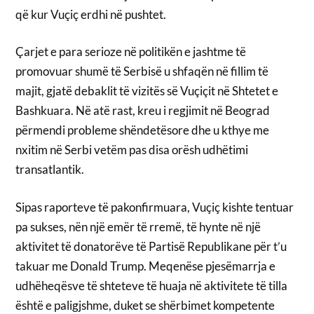
që kur Vuçiç erdhi në pushtet.
Çarjet e para serioze në politikën e jashtme të
promovuar shumë të Serbisë u shfaqën në fillim të
majit, gjatë debaklit të vizitës së Vuçiçit në Shtetet e
Bashkuara. Në atë rast, kreu i regjimit në Beograd
përmendi probleme shëndetësore dhe u kthye me
nxitim në Serbi vetëm pas disa orësh udhëtimi
transatlantik.
Sipas raporteve të pakonfirmuara, Vuçiç kishte tentuar
pa sukses, nën një emër të rremë, të hynte në një
aktivitet të donatorëve të Partisë Republikane për t’u
takuar me Donald Trump. Meqenëse pjesëmarrja e
udhëheqësve të shteteve të huaja në aktivitete të tilla
është e paligjshme, duket se shërbimet kompetente