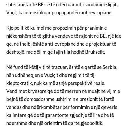
shtet anëtar të BE-së të ndërtuar mbi sundimin e ligjit,
Vuçiç ka intensifikuar propagandën anti-evropiane.
Kjo politikë kulmoi me propozimin për pranimin e
njëkohshëm të të gjitha vendeve të rajonit në BE, një ide
që, në thelb, është anti-evropiane dhe e projektuar të
dështojë, me qëllim që fajin t’ia hedhë Brukselit.
Në fund të këtij viti të trazuar, është e qartë se Serbia,
nën udhëheqjen e Vuçiçit dhe regjimit të tij
kleptokratik, nuk ka më asnjë perspektivë reale.
Vendimet kryesore që do të merren në muajt në vijim e
bëjnë të domosdoshme ushtrimin e presionit të fortë
vendas dhe ndërkombëtar për formimin e një qeverie
kalimtare që do të garantonte zgjedhje të lira dhe të
ndershme dhe një orientim të qartë gjeopolitik.