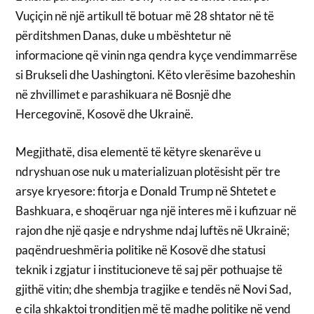
Vuçiçin në një artikull të botuar më 28 shtator në të
përditshmen Danas, duke u mbështetur në
informacione që vinin nga qendra kyçe vendimmarrëse
si Brukseli dhe Uashingtoni. Këto vlerësime bazoheshin
në zhvillimet e parashikuara në Bosnjë dhe
Hercegovinë, Kosovë dhe Ukrainë.
Megjithatë, disa elementë të këtyre skenarëve u
ndryshuan ose nuk u materializuan plotësisht për tre
arsye kryesore: fitorja e Donald Trump në Shtetet e
Bashkuara, e shoqëruar nga një interes më i kufizuar në
rajon dhe një qasje e ndryshme ndaj luftës në Ukrainë;
paqëndrueshmëria politike në Kosovë dhe statusi
teknik i zgjatur i institucioneve të saj për pothuajse të
gjithë vitin; dhe shembja tragjike e tendës në Novi Sad,
e cila shkaktoi tronditjen më të madhe politike në vend