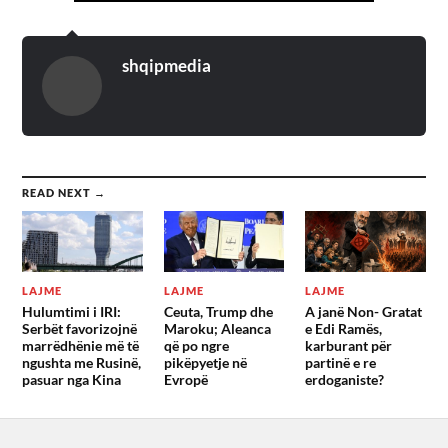
shqipmedia
READ NEXT →
LAJME
LAJME
LAJME
Hulumtimi i IRI:
Ceuta, Trump dhe
A janë Non- Gratat
Serbët favorizojnë
Maroku; Aleanca
e Edi Ramës,
marrëdhënie më të
që po ngre
karburant për
ngushta me Rusinë,
pikëpyetje në
partinë e re
pasuar nga Kina
Evropë
erdoganiste?