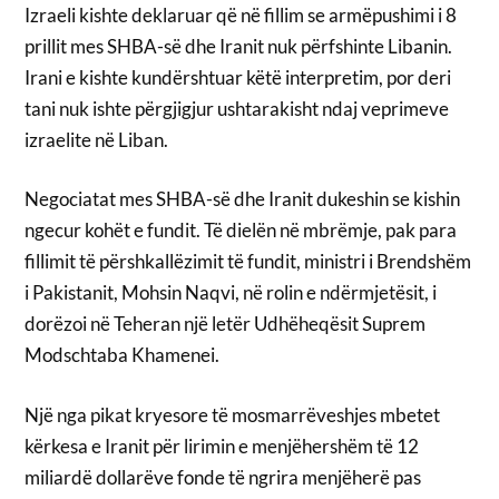
Izraeli kishte deklaruar që në fillim se armëpushimi i 8
prillit mes SHBA-së dhe Iranit nuk përfshinte Libanin.
Irani e kishte kundërshtuar këtë interpretim, por deri
tani nuk ishte përgjigjur ushtarakisht ndaj veprimeve
izraelite në Liban.
Negociatat mes SHBA-së dhe Iranit dukeshin se kishin
ngecur kohët e fundit. Të dielën në mbrëmje, pak para
fillimit të përshkallëzimit të fundit, ministri i Brendshëm
i Pakistanit, Mohsin Naqvi, në rolin e ndërmjetësit, i
dorëzoi në Teheran një letër Udhëheqësit Suprem
Modschtaba Khamenei.
Një nga pikat kryesore të mosmarrëveshjes mbetet
kërkesa e Iranit për lirimin e menjëhershëm të 12
miliardë dollarëve fonde të ngrira menjëherë pas