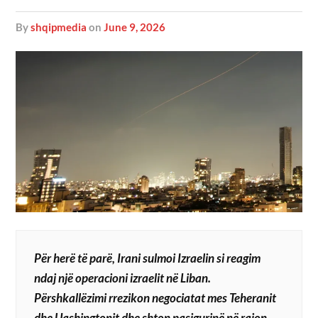
by
shqipmedia
on
June 9, 2026
Për herë të parë, Irani sulmoi Izraelin si reagim
ndaj një operacioni izraelit në Liban.
Përshkallëzimi rrezikon negociatat mes Teheranit
dhe Uashingtonit dhe shton pasigurinë në rajon…