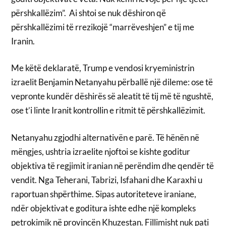
përshkallëzim”. Ai shtoi se nuk dëshiron që
përshkallëzimi të rrezikojë “marrëveshjen” e tij me
Iranin.
Me këtë deklaratë, Trump e vendosi kryeministrin
izraelit Benjamin Netanyahu përballë një dileme: ose të
vepronte kundër dëshirës së aleatit të tij më të ngushtë,
ose t’i linte Iranit kontrollin e ritmit të përshkallëzimit.
Netanyahu zgjodhi alternativën e parë. Të hënën në
mëngjes, ushtria izraelite njoftoi se kishte goditur
objektiva të regjimit iranian në perëndim dhe qendër të
vendit. Nga Teherani, Tabrizi, Isfahani dhe Karaxhi u
raportuan shpërthime. Sipas autoriteteve iraniane,
ndër objektivat e goditura ishte edhe një kompleks
petrokimik në provincën Khuzestan. Fillimisht nuk pati