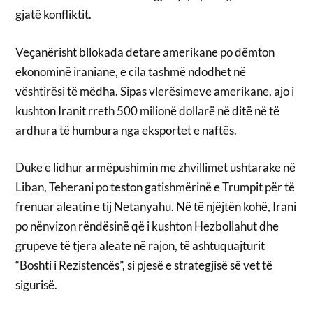
gjatë konfliktit.
Veçanërisht bllokada detare amerikane po dëmton
ekonominë iraniane, e cila tashmë ndodhet në
vështirësi të mëdha. Sipas vlerësimeve amerikane, ajo i
kushton Iranit rreth 500 milionë dollarë në ditë në të
ardhura të humbura nga eksportet e naftës.
Duke e lidhur armëpushimin me zhvillimet ushtarake në
Liban, Teherani po teston gatishmërinë e Trumpit për të
frenuar aleatin e tij Netanyahu. Në të njëjtën kohë, Irani
po nënvizon rëndësinë që i kushton Hezbollahut dhe
grupeve të tjera aleate në rajon, të ashtuquajturit
“Boshti i Rezistencës”, si pjesë e strategjisë së vet të
sigurisë.