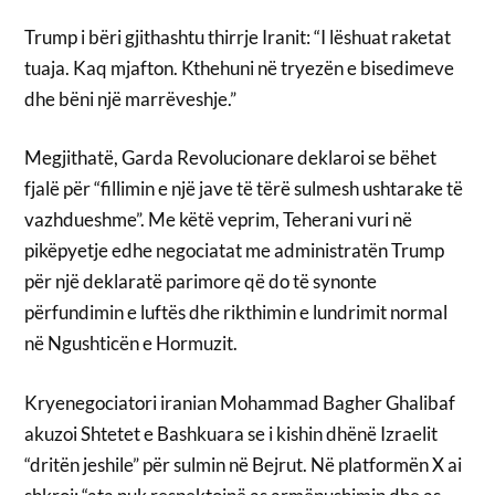
Trump i bëri gjithashtu thirrje Iranit: “I lëshuat raketat
tuaja. Kaq mjafton. Kthehuni në tryezën e bisedimeve
dhe bëni një marrëveshje.”
Megjithatë, Garda Revolucionare deklaroi se bëhet
fjalë për “fillimin e një jave të tërë sulmesh ushtarake të
vazhdueshme”. Me këtë veprim, Teherani vuri në
pikëpyetje edhe negociatat me administratën Trump
për një deklaratë parimore që do të synonte
përfundimin e luftës dhe rikthimin e lundrimit normal
në Ngushticën e Hormuzit.
Kryenegociatori iranian Mohammad Bagher Ghalibaf
akuzoi Shtetet e Bashkuara se i kishin dhënë Izraelit
“dritën jeshile” për sulmin në Bejrut. Në platformën X ai