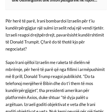
Për herë të parë, Irani bombardoi Izraelin për t’iu
kundërpërgjigjur një sulmi izraelit ndaj një vendi tjetër.
Izraeli reagoi drejtpërdrejt, pavarësisht kundërshtimit
të Donald Trumpit. Çfarë do të thotë kjo për
negociatat?
Sapo Irani qëlloi Izraelin me raketa të dielën në
mbrëmje, për herë të parë që nga fillimi i armëpushimit
më 8 prill, Donald Trump reagoi publikisht. “Do ta
telefonoj menjëherë Bibin dhe do t’i them të mos
kundërpërgjigjet”, tha presidenti amerikan për
platformën Axios, duke shtuar “të dyja palët u
argëtuan. Izraeli goditi objektivat e veta dhe Irani
goditi objektivat e veta. Nuk kemi nevojë për një tjetër