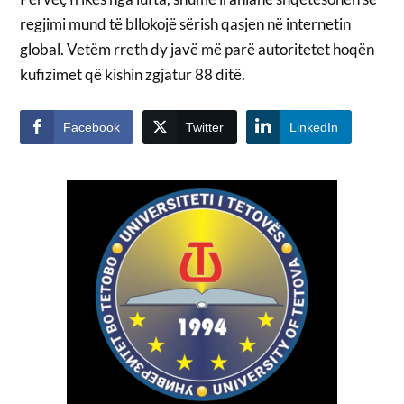
regjimi mund të bllokojë sërish qasjen në internetin
global. Vetëm rreth dy javë më parë autoritetet hoqën
kufizimet që kishin zgjatur 88 ditë.
Facebook
Twitter
LinkedIn