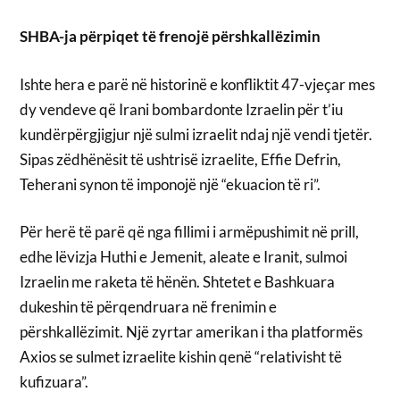
SHBA-ja përpiqet të frenojë përshkallëzimin
Ishte hera e parë në historinë e konfliktit 47-vjeçar mes
dy vendeve që Irani bombardonte Izraelin për t’iu
kundërpërgjigjur një sulmi izraelit ndaj një vendi tjetër.
Sipas zëdhënësit të ushtrisë izraelite, Effie Defrin,
Teherani synon të imponojë një “ekuacion të ri”.
Për herë të parë që nga fillimi i armëpushimit në prill,
edhe lëvizja Huthi e Jemenit, aleate e Iranit, sulmoi
Izraelin me raketa të hënën. Shtetet e Bashkuara
dukeshin të përqendruara në frenimin e
përshkallëzimit. Një zyrtar amerikan i tha platformës
Axios se sulmet izraelite kishin qenë “relativisht të
kufizuara”.