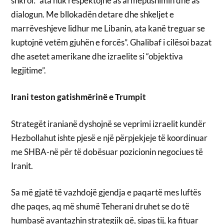
shkroi: “ata nuk respektojnë as armëpushimin dhe as
dialogun. Me bllokadën detare dhe shkeljet e
marrëveshjeve lidhur me Libanin, ata kanë treguar se
kuptojnë vetëm gjuhën e forcës”. Ghalibaf i cilësoi bazat
dhe asetet amerikane dhe izraelite si “objektiva
legjitime”.
Irani teston gatishmërinë e Trumpit
Strategët iranianë dyshojnë se veprimi izraelit kundër
Hezbollahut ishte pjesë e një përpjekjeje të koordinuar
me SHBA-në për të dobësuar pozicionin negociues të
Iranit.
Sa më gjatë të vazhdojë gjendja e paqartë mes luftës
dhe paqes, aq më shumë Teherani druhet se do të
humbasë avantazhin strategjik që, sipas tij, ka fituar