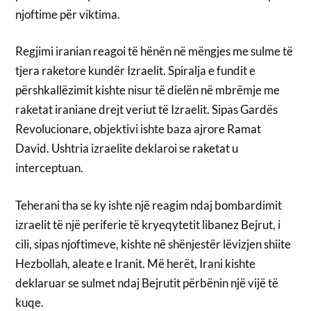
njoftime për viktima.
Regjimi iranian reagoi të hënën në mëngjes me sulme të
tjera raketore kundër Izraelit. Spiralja e fundit e
përshkallëzimit kishte nisur të dielën në mbrëmje me
raketat iraniane drejt veriut të Izraelit. Sipas Gardës
Revolucionare, objektivi ishte baza ajrore Ramat
David. Ushtria izraelite deklaroi se raketat u
interceptuan.
Teherani tha se ky ishte një reagim ndaj bombardimit
izraelit të një periferie të kryeqytetit libanez Bejrut, i
cili, sipas njoftimeve, kishte në shënjestër lëvizjen shiite
Hezbollah, aleate e Iranit. Më herët, Irani kishte
deklaruar se sulmet ndaj Bejrutit përbënin një vijë të
kuqe.