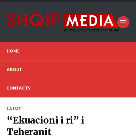
HOME
ABOUT
CONTACTS
LAJME
“Ekuacioni i ri” i
Teheranit