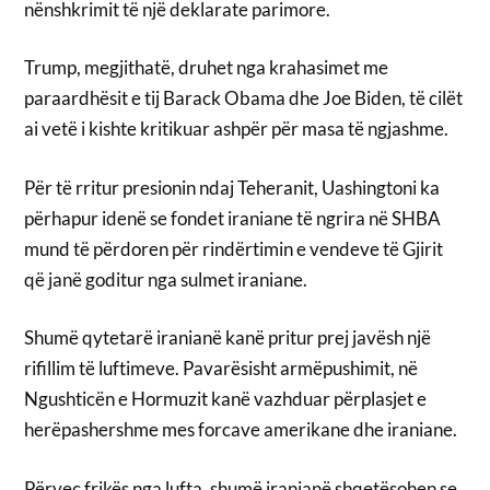
nënshkrimit të një deklarate parimore.
Trump, megjithatë, druhet nga krahasimet me
paraardhësit e tij Barack Obama dhe Joe Biden, të cilët
ai vetë i kishte kritikuar ashpër për masa të ngjashme.
Për të rritur presionin ndaj Teheranit, Uashingtoni ka
përhapur idenë se fondet iraniane të ngrira në SHBA
mund të përdoren për rindërtimin e vendeve të Gjirit
që janë goditur nga sulmet iraniane.
Shumë qytetarë iranianë kanë pritur prej javësh një
rifillim të luftimeve. Pavarësisht armëpushimit, në
Ngushticën e Hormuzit kanë vazhduar përplasjet e
herëpashershme mes forcave amerikane dhe iraniane.
Përveç frikës nga lufta, shumë iranianë shqetësohen se