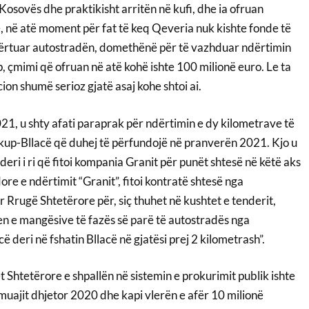
osovës dhe praktikisht arritën në kufi, dhe ia ofruan
në atë moment për fat të keq Qeveria nuk kishte fonde të
ërtuar autostradën, domethënë për të vazhduar ndërtimin
p, çmimi që ofruan në atë kohë ishte 100 milionë euro. Le ta
cion shumë serioz gjatë asaj kohe shtoi ai.
21, u shty afati paraprak për ndërtimin e dy kilometrave të
kup-Bllacë që duhej të përfundojë në pranverën 2021. Kjo u
ri i ri që fitoi kompania Granit për punët shtesë në këtë aks
e e ndërtimit “Granit”, fitoi kontratë shtesë nga
Rrugë Shtetërore për, siç thuhet në kushtet e tenderit,
n e mangësive të fazës së parë të autostradës nga
ë deri në fshatin Bllacë në gjatësi prej 2 kilometrash”.
 Shtetërore e shpallën në sistemin e prokurimit publik ishte
muajit dhjetor 2020 dhe kapi vlerën e afër 10 milionë