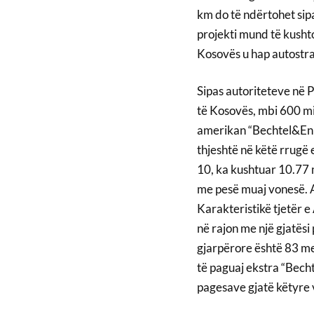
km do të ndërtohet sipa
projekti mund të kusht
Kosovës u hap autostrad
Sipas autoriteteve në P
të Kosovës, mbi 600 mi
amerikan “Bechtel&Enka”
thjeshtë në këtë rrugë
10, ka kushtuar 10.77 
me pesë muaj vonesë. Aj
Karakteristikë tjetër e
në rajon me një gjatësi
gjarpërore është 83 me
të paguaj ekstra “Bech
pagesave gjatë këtyre 