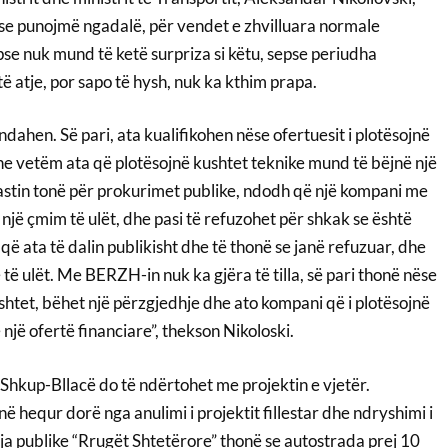
e punojmë ngadalë, për vendet e zhvilluara normale
se nuk mund të ketë surpriza si këtu, sepse periudha
të atje, por sapo të hysh, nuk ka kthim prapa.
ahen. Së pari, ata kualifikohen nëse ofertuesit i plotësojnë
e vetëm ata që plotësojnë kushtet teknike mund të bëjnë një
rastin tonë për prokurimet publike, ndodh që një kompani me
on një çmim të ulët, dhe pasi të refuzohet për shkak se është
 që ata të dalin publikisht dhe të thonë se janë refuzuar, dhe
ë ulët. Me BERZH-in nuk ka gjëra të tilla, së pari thonë nëse
ushtet, bëhet një përzgjedhje dhe ato kompani që i plotësojnë
 një ofertë financiare”, thekson Nikoloski.
Shkup-Bllacë do të ndërtohet me projektin e vjetër.
ë hequr dorë nga anulimi i projektit fillestar dhe ndryshimi i
a publike “Rrugët Shtetërore” thonë se autostrada prej 10