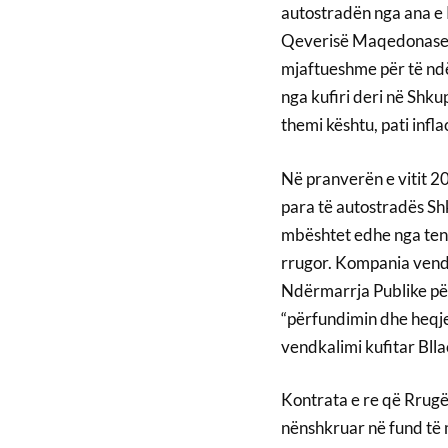
autostradën nga ana e K
Qeverisë Maqedonase, 
mjaftueshme për të nd
nga kufiri deri në Shku
themi kështu, pati infla
Në pranverën e vitit 20
para të autostradës Sh
mbështet edhe nga tende
rrugor. Kompania vendor
Ndërmarrja Publike për 
“përfundimin dhe heqje
vendkalimi kufitar Bllac
Kontrata e re që Rrugët
nënshkruar në fund të 