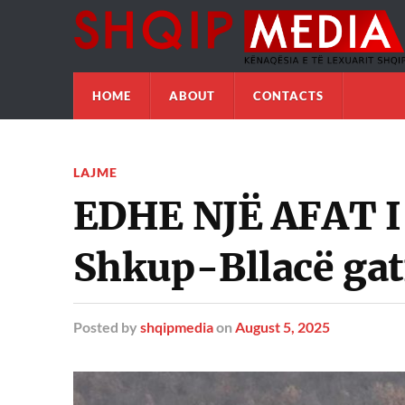
HOME
ABOUT
CONTACTS
LAJME
EDHE NJË AFAT I 
Shkup-Bllacë gat
Posted
by
shqipmedia
on
August 5, 2025