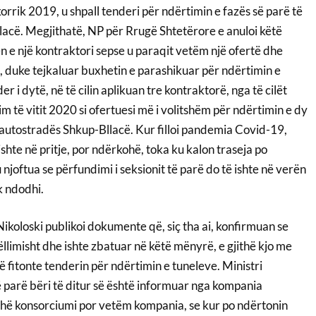
orrik 2019, u shpall tenderi për ndërtimin e fazës së parë të
lacë. Megjithatë, NP për Rrugë Shtetërore e anuloi këtë
n e një kontraktori sepse u paraqit vetëm një ofertë dhe
, duke tejkaluar buxhetin e parashikuar për ndërtimin e
er i dytë, në të cilin aplikuan tre kontraktorë, nga të cilët
lim të vitit 2020 si ofertuesi më i volitshëm për ndërtimin e dy
 autostradës Shkup-Bllacë. Kur filloi pandemia Covid-19,
ishte në pritje, por ndërkohë, toka ku kalon traseja po
njoftua se përfundimi i seksionit të parë do të ishte në verën
k ndodhi.
 Nikoloski publikoi dokumente që, siç tha ai, konfirmuan se
ëllimisht dhe ishte zbatuar në këtë mënyrë, e gjithë kjo me
ë fitonte tenderin për ndërtimin e tuneleve. Ministri
ë parë bëri të ditur së është informuar nga kompania
jithë konsorciumi por vetëm kompania, se kur po ndërtonin