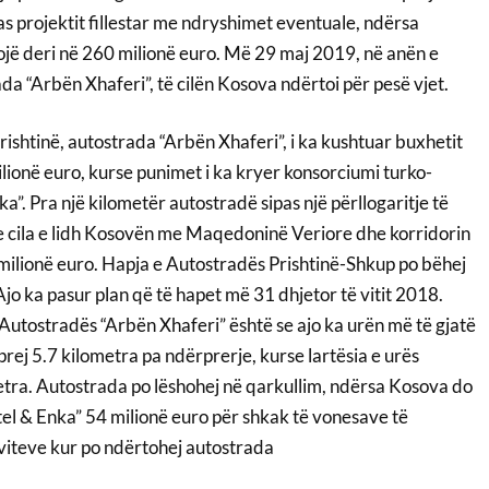
s projektit fillestar me ndryshimet eventuale, ndërsa
ojë deri në 260 milionë euro. Më 29 maj 2019, në anën e
a “Arbën Xhaferi”, të cilën Kosova ndërtoi për pesë vjet.
rishtinë, autostrada “Arbën Xhaferi”, i ka kushtuar buxhetit
lionë euro, kurse punimet i ka kryer konsorciumi turko-
. Pra një kilometër autostradë sipas një përllogaritje të
 e cila e lidh Kosovën me Maqedoninë Veriore dhe korridorin
milionë euro. Hapja e Autostradës Prishtinë-Shkup po bëhej
o ka pasur plan që të hapet më 31 dhjetor të vitit 2018.
 Autostradës “Arbën Xhaferi” është se ajo ka urën më të gjatë
 prej 5.7 kilometra pa ndërprerje, kurse lartësia e urës
tra. Autostrada po lëshohej në qarkullim, ndërsa Kosova do
tel & Enka” 54 milionë euro për shkak të vonesave të
viteve kur po ndërtohej autostrada