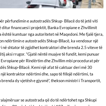
për përfundimin e autostradës Shkup- Bllacë do të jetë viti
 ditur financuesi i projektit, Banka Evropiane e Zhvillimit
a është kumtuar nga autoritetet në Maqedoni. Me fjalë tjera,
on ndërtimin e autostradës Shkup-Bllacë, ka vendosur një
ri në shtator të zgjidhet kontraktori dhe brenda 2.5 viteve të
ëtij aksi rrugor. “Gjatë nëntë muajve të fundit, kemi punuar
 Evropiane për Rindërtim dhe Zhvillim mbi procedurat për
dës Shkup-Bllacë. Kemi një afat të caktuar deri më 30
një kontraktor ndërtimi dhe, sapo të fillojë ndërtimi, ta
renda dy vjetësh e gjysmë”, thekson ministri i Transportit,
alajmëruar se autostrada që do të ndërtohet nga Shkupi