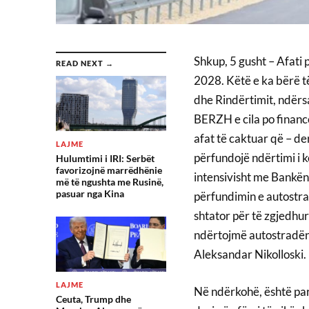
Shkup, 5 gusht – Afati 
READ NEXT →
2028. Këtë e ka bërë të
dhe Rindërtimit, ndërs
BERZH e cila po financ
afat të caktuar që – de
LAJME
përfundojë ndërtimi i k
Hulumtimi i IRI: Serbët
favorizojnë marrëdhënie
intensivisht me Bankën
më të ngushta me Rusinë,
pasuar nga Kina
përfundimin e autostra
shtator për të zgjedhur 
ndërtojmë autostradën b
Aleksandar Nikolloski.
LAJME
Në ndërkohë, është par
Ceuta, Trump dhe