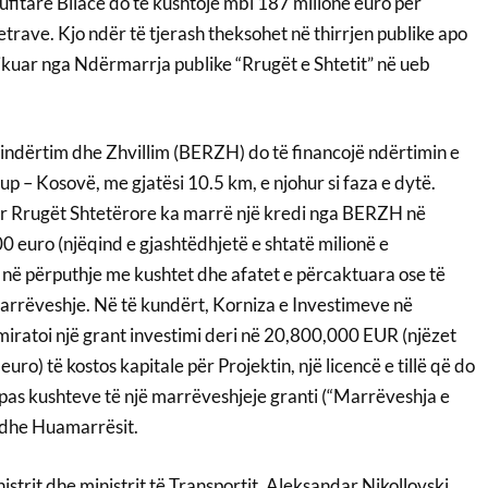
 kufitare Bllacë do të kushtojë mbi 187 milionë euro për
trave. Kjo ndër të tjerash theksohet në thirrjen publike apo
likuar nga Ndërmarrja publike “Rrugët e Shtetit” në ueb
ndërtim dhe Zhvillim (BERZH) do të financojë ndërtimin e
 – Kosovë, me gjatësi 10.5 km, e njohur si faza e dytë.
r Rrugët Shtetërore ka marrë një kredi nga BERZH në
0 euro (njëqind e gjashtëdhjetë e shtatë milionë e
, në përputhje me kushtet dhe afatet e përcaktuara ose të
rrëveshje. Në të kundërt, Korniza e Investimeve në
iratoi një grant investimi deri në 20,800,000 EUR (njëzet
euro) të kostos kapitale për Projektin, një licencë e tillë që do
ipas kushteve të një marrëveshjeje granti (“Marrëveshja e
 dhe Huamarrësit.
trit dhe ministrit të Transportit, Aleksandar Nikollovski,