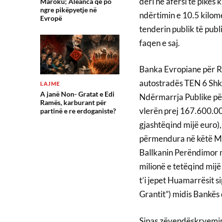
deri në afërsi të pikës
Maroku; Aleanca që po
ngre pikëpyetje në
ndërtimin e 10.5 kilome
Evropë
tenderin publik të pub
faqen e saj.
Banka Evropiane për Ri
autostradës TEN 6 Shkup
LAJME
A janë Non- Gratat e Edi
Ndërmarrja Publike pë
Ramës, karburant për
vlerën prej 167.600.00
partinë e re erdoganiste?
gjashtëqind mijë euro)
përmendura në këtë Ma
Ballkanin Perëndimor m
milionë e tetëqind mijë 
t’i jepet Huamarrësit s
Grantit”) midis Bankës
Sipas zëvendëskryeminis