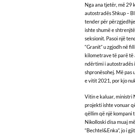
Nga ana tjetër, më 29 k
autostradës Shkup – Bl
tender për përzgjedhje
ishte shumë e shtrenjtë
seksionit. Pasoi një tend
“Granit” u zgjodh në fil
kilometrave të parë të
ndërtimi i autostradës 
shpronësohej. Më pas u 
e vitit 2021, por kjo nu
Vitin e kaluar, ministri
projekti ishte vonuar q
qëllim që një kompani t
Nikolloski disa muaj m
“Bechtel&Enka”, jo i g