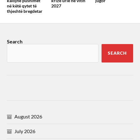
kalojnë pushimet
krize urie në vitin
jugor
në këtë qytet të
2027
thjeshtë bregdetar
Search
SEARCH
August 2026
July 2026