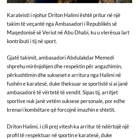
Karateisti i njohur Driton Halimi është pritur në një
takim të veçantë nga Ambasadori i Republikës së
Maqedonisë së Veriut në Abu Dhabi, ku u vlerësua lart
kontributi i tij në sport.
Gjatë takimit, ambasadori Abdulakdar Memedi
shprehu mirënjohjen dhe respektin për angazhimin,
përkushtimin dhe sukseset e arritura nga Halimi në
fushën e karatesë, duke theksuar se sportistë si ai janë
ambasadorë të vërtetë të vendit. Sipas tij, arritjet
sportive nuk janë vetëm suksese personale, por edhe
krenari kombëtare që forcojnë imazhin e shtetit.
Driton Halimi, i cili prej vitesh ka arritur të ndërtojë një
profil të respektuar në sportin e karatesë, duke