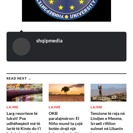
shqipmedia
READ NEXT →
LAJME
LAJME
LAJME
Larg resorteve të
OKB
Tensione të reja në
luksit! Pse
paralajmëron: El
Lindjen e Mesme,
udhëheqësit më të
Niño mund ta çojë
Izraeli rifillon
lartë të Kinës do t’i
botën drejt një
sulmet në Libanin