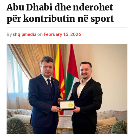
Abu Dhabi dhe nderohet
për kontributin në sport
by
shqipmedia
on
February 13, 2026