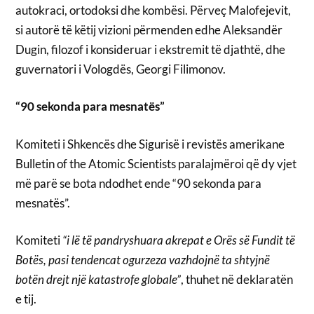
autokraci, ortodoksi dhe kombësi. Përveç Malofejevit,
si autorë të këtij vizioni përmenden edhe Aleksandër
Dugin, filozof i konsideruar i ekstremit të djathtë, dhe
guvernatori i Vologdës, Georgi Filimonov.
“90 sekonda para mesnatës”
Komiteti i Shkencës dhe Sigurisë i revistës amerikane
Bulletin of the Atomic Scientists paralajmëroi që dy vjet
më parë se bota ndodhet ende “90 sekonda para
mesnatës”.
Komiteti
“i lë të pandryshuara akrepat e Orës së Fundit të
Botës, pasi tendencat ogurzeza vazhdojnë ta shtyjnë
botën drejt një katastrofe globale”
, thuhet në deklaratën
e tij.