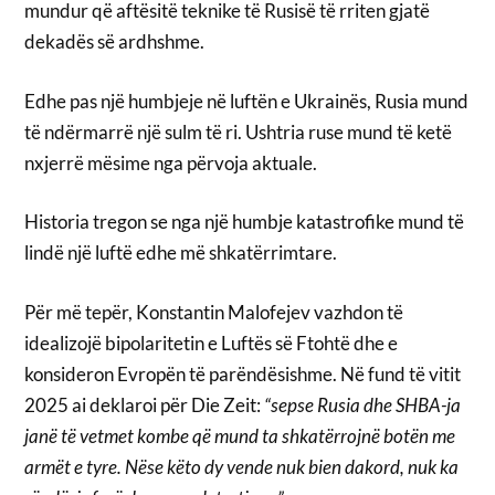
mundur që aftësitë teknike të Rusisë të rriten gjatë
dekadës së ardhshme.
Edhe pas një humbjeje në luftën e Ukrainës, Rusia mund
të ndërmarrë një sulm të ri. Ushtria ruse mund të ketë
nxjerrë mësime nga përvoja aktuale.
Historia tregon se nga një humbje katastrofike mund të
lindë një luftë edhe më shkatërrimtare.
Për më tepër, Konstantin Malofejev vazhdon të
idealizojë bipolaritetin e Luftës së Ftohtë dhe e
konsideron Evropën të parëndësishme. Në fund të vitit
2025 ai deklaroi për Die Zeit:
“sepse Rusia dhe SHBA-ja
janë të vetmet kombe që mund ta shkatërrojnë botën me
armët e tyre. Nëse këto dy vende nuk bien dakord, nuk ka