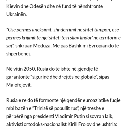
Kievin dhe Odesën dhe në fund të nënshtronte
Ukrainën.
“Ose përmes aneksimit, shndërrimit në shtet tampon, ose
përmes krijimit të një ‘shteti të ri sllav lindor’ në territorin e
saj”,
shkruan Meduza. Më pas Bashkimi Evropian do të
shpërbëhej.
Në vitin 2050, Rusia do të ishte në gjendje të
garantonte “sigurinë dhe drejtësinë globale”, sipas
Malofejevit.
Rusia e re do të formonte një qendër euroaziatike fuqie
mbi bazën e “Trinisë së popullit rus”, një treshe e
përbërë nga presidenti Vladimir Putin si sovran laik,
aktivisti ortodoks-nacionalist Kirill Frolov dhe ushtria: