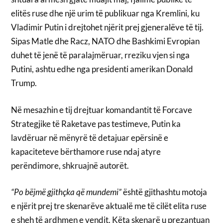
elitës ruse dhe një urim të publikuar nga Kremlini, ku
Vladimir Putin i drejtohet njërit prej gjeneralëve të tij.
Sipas Matle dhe Racz, NATO dhe Bashkimi Evropian
duhet të jenë të paralajmëruar, rreziku vjen si nga
Putini, ashtu edhe nga presidenti amerikan Donald
Trump.
Në mesazhin e tij drejtuar komandantit të Forcave
Strategjike të Raketave pas testimeve, Putin ka
lavdëruar në mënyrë të detajuar epërsinë e
kapaciteteve bërthamore ruse ndaj atyre
perëndimore, shkruajnë autorët.
“Po bëjmë gjithçka që mundemi”
është gjithashtu motoja
e njërit prej tre skenarëve aktualë me të cilët elita ruse
e sheh të ardhmen e vendit. Këta skenarë u prezantuan