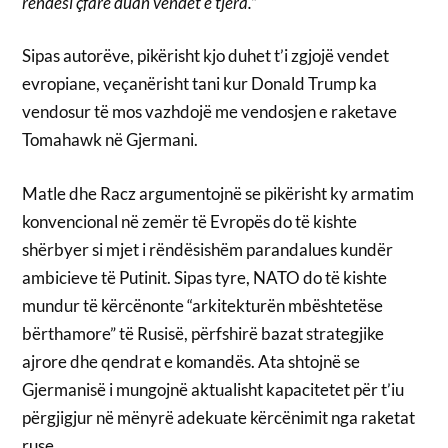
rëndësi çfarë duan vendet e tjera.”
Sipas autorëve, pikërisht kjo duhet t’i zgjojë vendet
evropiane, veçanërisht tani kur Donald Trump ka
vendosur të mos vazhdojë me vendosjen e raketave
Tomahawk në Gjermani.
Matle dhe Racz argumentojnë se pikërisht ky armatim
konvencional në zemër të Evropës do të kishte
shërbyer si mjet i rëndësishëm parandalues kundër
ambicieve të Putinit. Sipas tyre, NATO do të kishte
mundur të kërcënonte “arkitekturën mbështetëse
bërthamore” të Rusisë, përfshirë bazat strategjike
ajrore dhe qendrat e komandës. Ata shtojnë se
Gjermanisë i mungojnë aktualisht kapacitetet për t’iu
përgjigjur në mënyrë adekuate kërcënimit nga raketat
ruse.