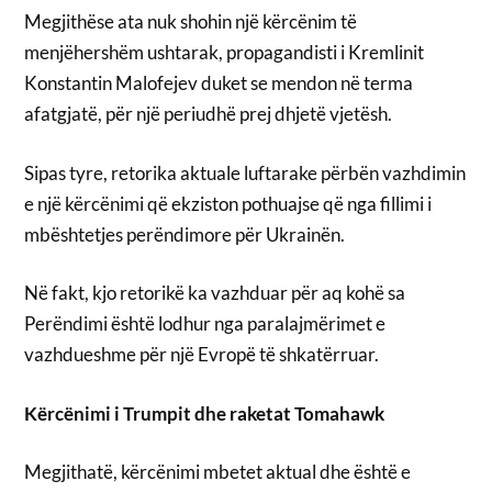
Megjithëse ata nuk shohin një kërcënim të
menjëhershëm ushtarak, propagandisti i Kremlinit
Konstantin Malofejev duket se mendon në terma
afatgjatë, për një periudhë prej dhjetë vjetësh.
Sipas tyre, retorika aktuale luftarake përbën vazhdimin
e një kërcënimi që ekziston pothuajse që nga fillimi i
mbështetjes perëndimore për Ukrainën.
Në fakt, kjo retorikë ka vazhduar për aq kohë sa
Perëndimi është lodhur nga paralajmërimet e
vazhdueshme për një Evropë të shkatërruar.
Kërcënimi i Trumpit dhe raketat Tomahawk
Megjithatë, kërcënimi mbetet aktual dhe është e