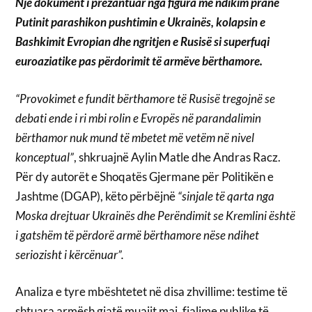
Një dokument i prezantuar nga figura me ndikim pranë
Putinit parashikon pushtimin e Ukrainës, kolapsin e
Bashkimit Evropian dhe ngritjen e Rusisë si superfuqi
euroaziatike pas përdorimit të armëve bërthamore.
“Provokimet e fundit bërthamore të Rusisë tregojnë se
debati ende i ri mbi rolin e Evropës në parandalimin
bërthamor nuk mund të mbetet më vetëm në nivel
konceptual”
, shkruajnë Aylin Matle dhe Andras Racz.
Për dy autorët e Shoqatës Gjermane për Politikën e
Jashtme (DGAP), këto përbëjnë
“sinjale të qarta nga
Moska drejtuar Ukrainës dhe Perëndimit se Kremlini është
i gatshëm të përdorë armë bërthamore nëse ndihet
seriozisht i kërcënuar”.
Analiza e tyre mbështetet në disa zhvillime: testime të
shtuara armësh gjatë muajit maj, fjalime publike të