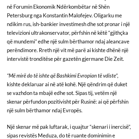
në Forumin Ekonomik Ndërkombëtar në Shën
Petersburg nga Konstantin Malofejev. Oligarku me
ndikim rus, ish-bankier investimesh dhe sot pronar i një
televizioni ultrakonservator, përfshin në këtë “gjithçka
që mundemi” edhe një sulm bërthamor ndaj aleancave
perëndimore. Rreth një vit më parë ai kishte dhënë një
intervistë tronditëse për gazetën gjermane Die Zeit.
“Më mirë do të ishte që Bashkimi Evropian të vdiste”,
kishte deklaruar ai në atë kohë. Një qëndrim që duket
se vazhdon ta mbajë edhe sot. Sipas tij, vetëm një
skenar përfundon pozitivisht për Rusinë: ai që përfshin
një sulm bërthamor ndaj Evropës.
Një skenar më pak luftarak, i quajtur “skenari i inercisë”,
sipas revistës Meduza, do të ruante dominimin e