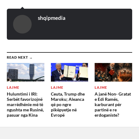
shqipmedia
READ NEXT →
LAJME
LAJME
LAJME
Hulumtimi i IRI:
Ceuta, Trump dhe
A janë Non- Gratat
Serbët favorizojnë
Maroku; Aleanca
e Edi Ramës,
marrëdhënie më të
që po ngre
karburant për
ngushta me Rusinë,
pikëpyetje në
partinë e re
pasuar nga Kina
Evropë
erdoganiste?