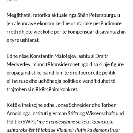
Megjithatë, retorika aktuale nga Shën Petersburgu u
jep aleancave ekonomike dhe ushtarake perëndimore
rreth dhjetë vjet kohë për të kompensuar disavantazhin
e tyre ushtarak.
Edhe nëse Konstantin Malofejev, ashtu si Dmitri
Medvedev, mund të konsiderohet nga disa si një figurë
propagandistike pa ndikim të drejtpërdrejtë politik,
elitat ruse dhe udhëheqja politike e vendit duhet të
trajtohen si një kërcënim konkret.
Këtë e theksojnë edhe Jonas Schneider dhe Torben
Arnold nga instituti gjerman Stiftung Wissenschaft und
Politik (SWP):
“më e rëndësishme se këto kapacitete
ushtarake është fakti se Vladimir Putin ka demonstruar