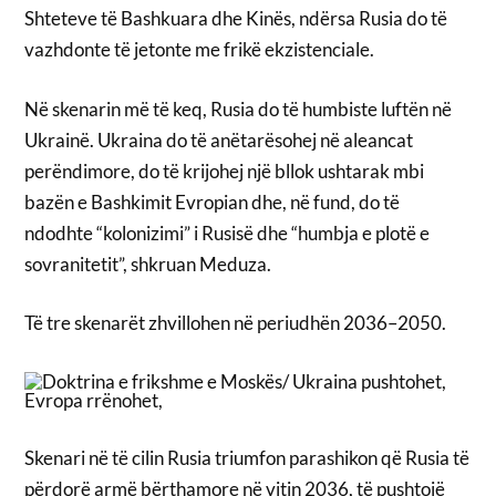
Shteteve të Bashkuara dhe Kinës, ndërsa Rusia do të
vazhdonte të jetonte me frikë ekzistenciale.
Në skenarin më të keq, Rusia do të humbiste luftën në
Ukrainë. Ukraina do të anëtarësohej në aleancat
perëndimore, do të krijohej një bllok ushtarak mbi
bazën e Bashkimit Evropian dhe, në fund, do të
ndodhte “kolonizimi” i Rusisë dhe “humbja e plotë e
sovranitetit”, shkruan Meduza.
Të tre skenarët zhvillohen në periudhën 2036–2050.
Skenari në të cilin Rusia triumfon parashikon që Rusia të
përdorë armë bërthamore në vitin 2036, të pushtojë