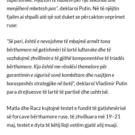
menjëherë mbetesh pas”,
deklaroi Putin. Në të njëjtin
fjalim ai shpalli atë që sot duket se përcakton veprimet
ruse:
“Së pari, është e nevojshme të mbajmë armët tona
bërthamore në gatishmëri të lartë luftarake dhe të
vazhdojmë zhvillimin e të gjithë komponentëve të triadës
bërthamore. Kjo është me rëndësi themelore për
garantimin e sigurisë sonë kombëtare dhe ruajtjen e
baraspeshës strategjike në botë”,
deklaroi Vladimir Putin
para drejtuesve të lartë të partisë dhe ushtrisë.
Matla dhe Racz kujtojnë testet e fundit të gatishmërisë
së forcave bërthamore ruse, të zhvilluara më 19–21
maj, testet e dyta të këtij lloji vetëm gjatë atij muaji.