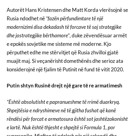
Autorët Hans Kristensen dhe Matt Korda vlerësojnë se
Rusia ndodhet në
“fazën përfundimtare të një
modernizimi disa dekadash të forcave të saj strategjike
dhe jostrategjike bërthamore”
, duke zëvendësuar armët
e epokës sovjetike me sisteme më moderne. Kjo
përputhet edhe me stërvitjet që Rusia zhvilloi gjatë
muajit maj. Si veçanërisht domethënës dhe serioz ata
konsiderojnë një fjalim të Putinit në fund të vitit 2020.
Putin shtyn Rusinë drejt një gare të re armatimesh
“Është absolutisht e papranueshme të rrimë duarkryq.
Shpejtësia e ndryshimeve në të gjitha fushat që kanë
rëndësi për forcat e armatosura është sot jashtëzakonisht
e lartë. Nuk është thjesht e shpejtë si Formula 1, por
supersonike. Mjafton të ndalesh për një sekondë dhe