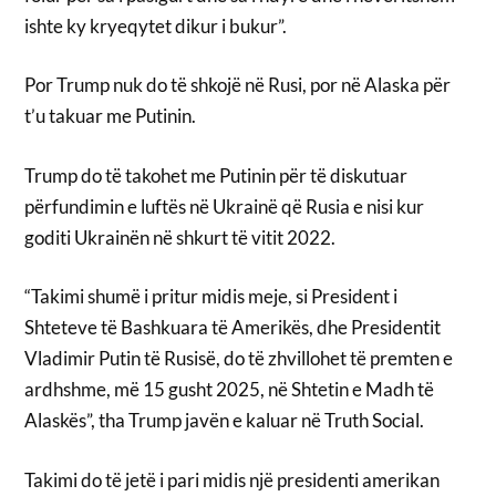
ishte ky kryeqytet dikur i bukur”.
Por Trump nuk do të shkojë në Rusi, por në Alaska për
t’u takuar me Putinin.
Trump do të takohet me Putinin për të diskutuar
përfundimin e luftës në Ukrainë që Rusia e nisi kur
goditi Ukrainën në shkurt të vitit 2022.
“Takimi shumë i pritur midis meje, si President i
Shteteve të Bashkuara të Amerikës, dhe Presidentit
Vladimir Putin të Rusisë, do të zhvillohet të premten e
ardhshme, më 15 gusht 2025, në Shtetin e Madh të
Alaskës”, tha Trump javën e kaluar në Truth Social.
Takimi do të jetë i pari midis një presidenti amerikan