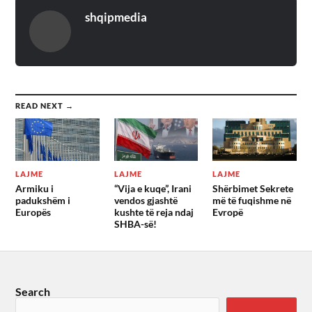
shqipmedia
READ NEXT →
LAJME
LAJME
LAJME
Armiku i
“Vija e kuqe”, Irani
Shërbimet Sekrete
padukshëm i
vendos gjashtë
më të fuqishme në
Europës
kushte të reja ndaj
Evropë
SHBA-së!
Search