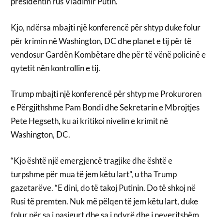
presidentin rus Vladimir Putin.
Kjo, ndërsa mbajti një konferencë për shtyp duke folur
për krimin në Washington, DC dhe planet e tij për të
vendosur Gardën Kombëtare dhe për të vënë policinë e
qytetit nën kontrollin e tij.
Trump mbajti një konferencë për shtyp me Prokuroren
e Përgjithshme Pam Bondi dhe Sekretarin e Mbrojtjes
Pete Hegseth, ku ai kritikoi nivelin e krimit në
Washington, DC.
“Kjo është një emergjencë tragjike dhe është e
turpshme për mua të jem këtu lart”, u tha Trump
gazetarëve. “E dini, do të takoj Putinin. Do të shkoj në
Rusi të premten. Nuk më pëlqen të jem këtu lart, duke
folur për sa i pasigurt dhe sa i ndyrë dhe i neveritshëm