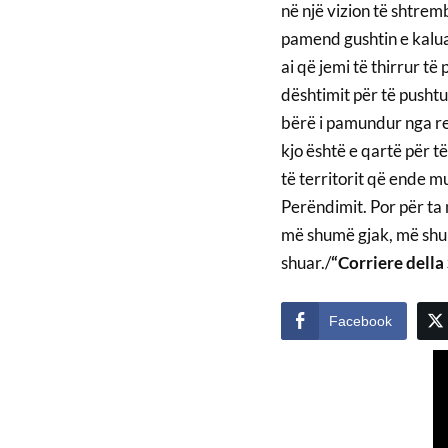
në një vizion të shtre
pamend gushtin e kalua
ai që jemi të thirrur t
dështimit për të pushtu
bërë i pamundur nga rez
kjo është e qartë për të
të territorit që ende m
Perëndimit. Por për ta 
më shumë gjak, më shum
shuar./
“Corriere della
Facebook