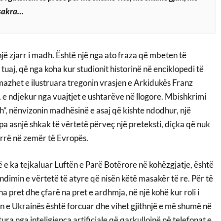
sakra…
një zjarr i madh. Është një nga ato fraza që mbeten të
uaj, që nga koha kur studionit historinë në enciklopedi të
Imazhet e ilustruara tregonin vrasjen e Arkidukës Franz
 e ndjekur nga vuajtjet e ushtarëve në llogore. Mbishkrimi
h”, nënvizonin madhësinë e asaj që kishte ndodhur, një
a asnjë shkak të vërtetë përveç një preteksti, diçka që nuk
rrë në zemër të Evropës.
ë e ka tejkaluar Luftën e Parë Botërore në kohëzgjatje, është
dimin e vërtetë të atyre që nisën këtë masakër të re. Për të
 na pret dhe çfarë na pret e ardhmja, në një kohë kur roli i
 e Ukrainës është forcuar dhe vihet gjithnjë e më shumë në
itura nga inteligjenca artificiale që qarkullojnë në telefonat e