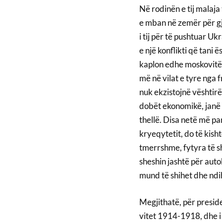
Në rodinën e tij malaja
e mban në zemër për gji
i tij për të pushtuar U
e një konflikti që tani 
kaplon edhe moskovitët,
më në vilat e tyre nga f
nuk ekzistojnë vështirës
dobët ekonomikë, janë 
thellë. Disa netë më pa
kryeqytetit, do të kis
tmerrshme, fytyra të s
sheshin jashtë për autob
mund të shihet dhe ndi
Megjithatë, për presiden
vitet 1914-1918, dhe i 