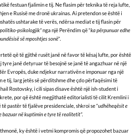
ikë festuan fjalimin e tij. Ne flasim për teknika të reja lufte,
hjen e Rusisë me dronë ukrainas. Ai pretendon se është i
ushatës ushtarake të verës, ndërsa mediat e tij flasin për
olitiko-psikologjik”
nga një Perëndim që “
ka përpunuar edhe
 mundësisë së mposhtjes sonë”
.
etë që të gjithë rusët janë në favor të kësaj lufte, por është
 tyre janë detyruar të besojnë se janë të angazhuar në një
ndër Evropës, duke ndjekur narrativën e imponuar nga një
ën e tij, larg jetës së përditshme dhe çdo përfaqësimi të
il Rostovsky, i cili sipas disave është një ish-student i
rete, por që është megjithatë editorialisti të cilit Kremlini i
të pastër të fjalëve presidenciale, shkroi se “
udhëheqësit e
azuar në kuptimin e tyre të realitetit”.
ithmonë, ky është i vetmi kompromis që propozohet bazuar