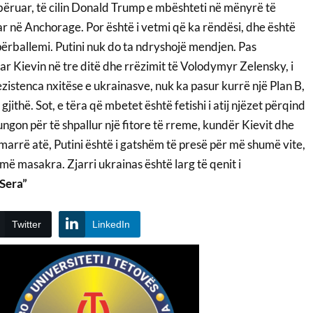
mbëruar, të cilin Donald Trump e mbështeti në mënyrë të
r në Anchorage. Por është i vetmi që ka rëndësi, dhe është
ë përballemi. Putini nuk do ta ndryshojë mendjen. Pas
ar Kievin në tre ditë dhe rrëzimit të Volodymyr Zelensky, i
istenca nxitëse e ukrainasve, nuk ka pasur kurrë një Plan B,
 gjithë. Sot, e tëra që mbetet është fetishi i atij njëzet përqind
ungon për të shpallur një fitore të rreme, kundër Kievit dhe
marrë atë, Putini është i gatshëm të presë për më shumë vite,
ë masakra. Zjarri ukrainas është larg të qenit i
 Sera”
Twitter
LinkedIn