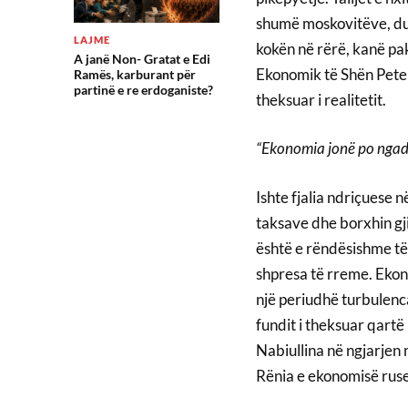
shumë moskovitëve, duk
LAJME
kokën në rërë, kanë pak 
A janë Non- Gratat e Edi
Ekonomik të Shën Peter
Ramës, karburant për
partinë e re erdoganiste?
theksuar i realitetit.
“Ekonomia jonë po ngada
Ishte fjalia ndriçuese n
taksave dhe borxhin gji
është e rëndësishme të
shpresa të rreme. Eko
një periudhë turbulenc
fundit i theksuar qart
Nabiullina në ngjarjen 
Rënia e ekonomisë ruse 