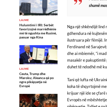
shumë ma
LAJME
Hulumtimi i IRI: Serbët
Nga një shkëndijë lind 
favorizojnë marrëdhënie
gdhendura në kujtesën t
më të ngushta me Rusinë,
pasuar nga Kina
ilustruara për fëmijë. 
Ferdinand në Sarajevë,
dhe ai mbiemër, “i mad
masakër e pakuptimtë p
duhet të ndodhë më ku
LAJME
Ceuta, Trump dhe
Maroku; Aleanca që po
Tani që lufta në Ukrain
ngre pikëpyetje në
koha të shqyrtojmë men
Evropë
krijuar një ide se çfarë
Evropës në mbështetjen
pikëpyetje. Talljet e nx