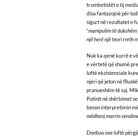
trumbetistët e tij mediat
disa fantazojnë për lod
sigurt në rezultatet e f
“
manipulim të dukshëm p
një herë një teori rreth
Nuk ka qenë kurrë e vërt
e vërtetë që shumë prej
luftë ekzistenciale ku
njeri që jeton në fllusk
pranueshëm të saj. Mikha
Putinit në shërbimet sek
beson interpretimin më 
mëdhenj marrin vendime b
Donbas ose luftë përgj