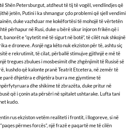
 të Shën Petersburgut, atdheut të tij të vogël, vendlindjes që
thë jetën, Putini i ka shmangur çdo problemi që sjell vendimi
krainën, duke vazhduar me kokëfortësi të mohojë të vërtetën
është përhapur në Rusi, duke u bërë sikur injoron frikën që i
 banorët e “qytetit më të sigurt në botë”, të cilët nuk shkojnë
rika e droneve. Asnjë nga këto nuk ekziston për të, ashtu siç
itë e rekrutimit, të cilat, përballë stimujve gjithnjë e më të
një tregues zbulues i mosbesimit dhe zhgënjimit të Rusisë së
rë, kushdo që kalonte pranë Teatrit Etcetera, në zemër të
hte parë dhjetëra e dhjetëra burra me gjymtime të
hpërfytyruara dhe shikime të zbrazëta, duke pritur në
usë që i çonin ata përsëri në spitalet ushtarake. Lufta tani
het kudo.
tin rus ekziston vetëm realiteti i frontit, i llogoreve, si në
“paqes përmes forcës”, një frazë e paqartë me të cilën