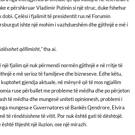
e e përshkruar Vladimir Putinin si një struc, duke fshehur
dobi. Çelësi i fjalimit të presidentit rus në Forumin
sburgut ishte një mohim i vazhdueshëm dhe gjithnjë e më i
lësohet qëllimisht,”
tha ai.
ë një fjalim që nuk përmendi normën gjithnjë e në rritje të
thnjë e më serioz të familjeve dhe bizneseve. Edhe këtu,
 kuptohet gjendja aktuale, në mënyrë që të mos ngjallim
nomia ruse përballet me probleme të mëdha dhe po përjeton
ash të mëdha dhe mungesë uniteti opinionesh, problemi i
ë nga mungesa e Guvernatores së Bankës Qendrore, Elvira
më të rëndësishme të vitit. Por nuk është gati të dështojë.
është thjesht një iluzion, ose një mirazh.