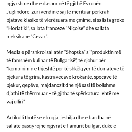
ngjyrshme dhe e dashur në të gjithë Evropën
Juglindore, zuri vendin e saj të merituar përkrah
pjatave klasike të vlerësuara me çmime, si sallata greke
“Horiatiki”, sallata franceze “Niçoise” dhe sallata
meksikane “Cezar”.
Media e përshkroi sallatën “Shopska” si “produktin më
të famshëm kulinar të Bullgarisë”, të njohur për
“kombinimin e thjeshtë por të shkëlqyer të domateve të
pjekura të grira, kastravecave krokante, specave të
pjekur, qepëve, majdanozit dhe një sasi të bollshme
djathi të thërrmuar – të gjitha të spërkatura lehtë me
vaj ulliri”.
Artikulli thotë se e kuqja, jeshilja dhe e bardha në
sallatë pasqyrojnë ngjyrat e flamurit bullgar, duke e