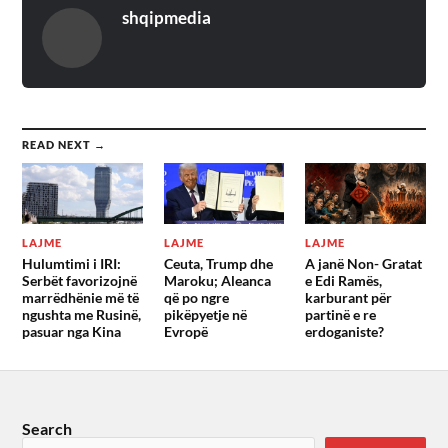
shqipmedia
READ NEXT →
LAJME
LAJME
LAJME
Hulumtimi i IRI:
Ceuta, Trump dhe
A janë Non- Gratat
Serbët favorizojnë
Maroku; Aleanca
e Edi Ramës,
marrëdhënie më të
që po ngre
karburant për
ngushta me Rusinë,
pikëpyetje në
partinë e re
pasuar nga Kina
Evropë
erdoganiste?
Search