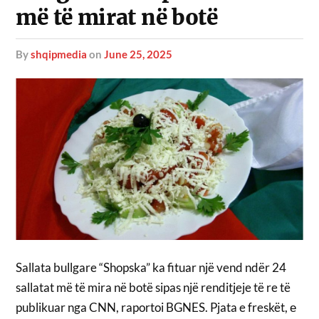
më të mirat në botë
by
shqipmedia
on
June 25, 2025
Sallata bullgare “Shopska” ka fituar një vend ndër 24
sallatat më të mira në botë sipas një renditjeje të re të
publikuar nga CNN, raportoi BGNES. Pjata e freskët, е