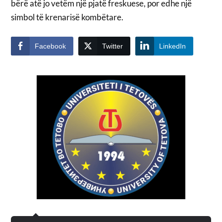
bërë atë jo vetëm një pjatë freskuese, por edhe një
simbol të krenarisë kombëtare.
Facebook
Twitter
LinkedIn