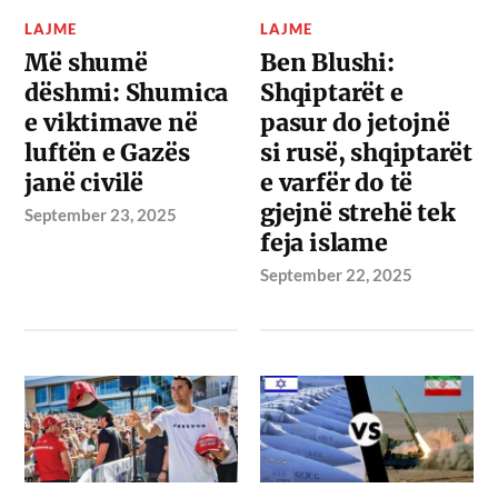
LAJME
LAJME
Më shumë
Ben Blushi:
dëshmi: Shumica
Shqiptarët e
e viktimave në
pasur do jetojnë
luftën e Gazës
si rusë, shqiptarët
janë civilë
e varfër do të
gjejnë strehë tek
September 23, 2025
feja islame
September 22, 2025