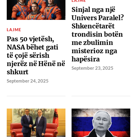
LAJME
Sinjal nga një
Univers Paralel?
Shkencëtarët
LAJME
trondisin botën
Pas 50 vjetësh,
me zbulimin
NASA bëhet gati
misterioz nga
të çojë sërish
hapësira
njerëz në Hënë në
September 23, 2025
shkurt
September 24, 2025