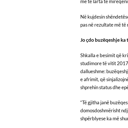
më të larta të mirëqeni
Në kujdesin shëndetëso
pas në rezultate më të
Jo çdo buzëqeshje ka t
Shkalla e besimit që kri
studimore të vitit 2017,
dallueshme: buzëqeshje
e afrimit, që sinjalizo
shprehin status dhe epë
“Të gjitha janë buzëqeshj
domosdoshmërisht ndjenj
shpërblyese ka më shum