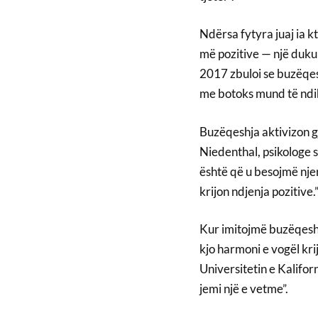
Ndërsa fytyra juaj ia k
më pozitive — një dukuri
2017 zbuloi se buzëqes
me botoks mund të ndih
Buzëqeshja aktivizon gj
Niedenthal, psikologe 
është që u besojmë njer
krijon ndjenja pozitive.
Kur imitojmë buzëqeshje
kjo harmoni e vogël kri
Universitetin e Kalifor
jemi një e vetme”.