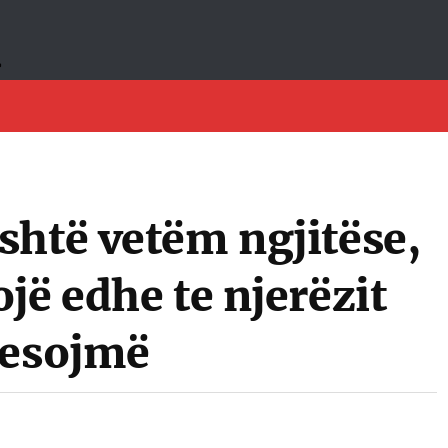
shtë vetëm ngjitëse,
jë edhe te njerëzit
besojmë