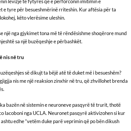
in lëvizje të fytyrës që e përforconin imitimin e
 e tyre për besueshmërinë rriteshin. Kur aftësia për ta
okohej, këto vlerësime uleshin.
 se një nga gjykimet tona më të rëndësishme shoqërore mund
thjeshtë sa një buzëqeshje e përbashkët.
ë nis në tru
buzëqeshjes së dikujt ta bëjë atë të duket më i besueshëm?
jigjja nis me një reaksion zinxhir në tru, që zhvillohet brenda
ës.
 ka bazën në sistemin e neuroneve pasqyrë të trurit, thotë
o Iacoboni nga UCLA. Neuronet pasqyrë aktivizohen si kur
, ashtu edhe “vetëm duke parë veprimin që po bën dikush