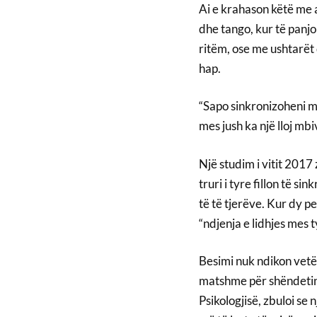
Ai e krahason këtë me 
dhe tango, kur të panjo
ritëm, ose me ushtarët 
hap.
“Sapo sinkronizoheni me 
mes jush ka një lloj mbiv
Një studim i vitit 2017 
truri i tyre fillon të s
të të tjerëve. Kur dy p
“ndjenja e lidhjes mes t
Besimi nuk ndikon vetë
matshme për shëndetin.
Psikologjisë, zbuloi se