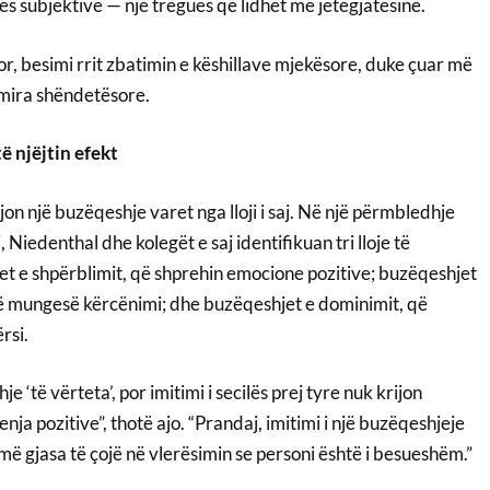
es subjektive — një tregues që lidhet me jetëgjatësinë.
r, besimi rrit zbatimin e këshillave mjekësore, duke çuar më
 mira shëndetësore.
ë njëjtin efekt
jon një buzëqeshje varet nga lloji i saj. Në një përmbledhje
 Niedenthal dhe kolegët e saj identifikuan tri lloje të
t e shpërblimit, që shprehin emocione pozitive; buzëqeshjet
jnë mungesë kërcënimi; dhe buzëqeshjet e dominimit, që
rsi.
e ‘të vërteta’, por imitimi i secilës prej tyre nuk krijon
a pozitive”, thotë ajo. “Prandaj, imitimi i një buzëqeshjeje
ë gjasa të çojë në vlerësimin se personi është i besueshëm.”