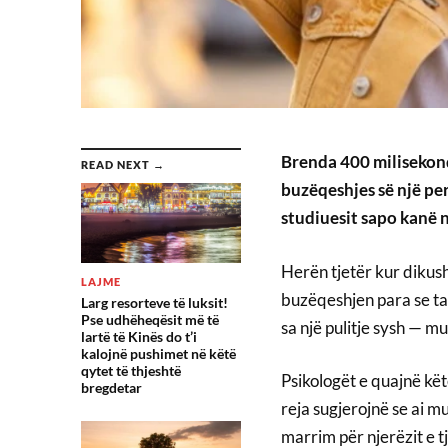
Brenda 400 milisekonda
READ NEXT →
buzëqeshjes së një per
studiuesit sapo kanë n
Herën tjetër kur dikush
LAJME
buzëqeshjen para se ta
Larg resorteve të luksit!
Pse udhëheqësit më të
sa një pulitje sysh — mu
lartë të Kinës do t’i
kalojnë pushimet në këtë
qytet të thjeshtë
Psikologët e quajnë kë
bregdetar
reja sugjerojnë se ai 
marrim për njerëzit e t