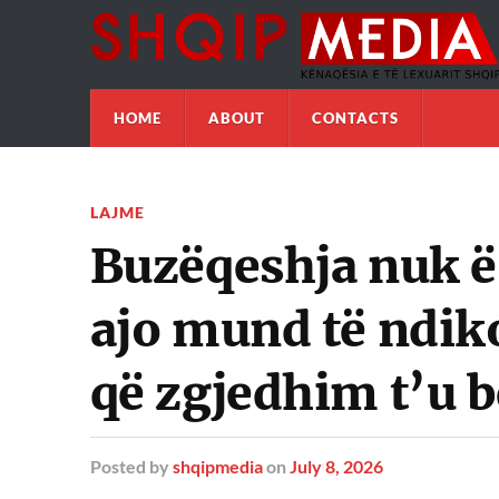
HOME
ABOUT
CONTACTS
LAJME
Buzëqeshja nuk ë
ajo mund të ndiko
që zgjedhim t’u 
Posted
by
shqipmedia
on
July 8, 2026