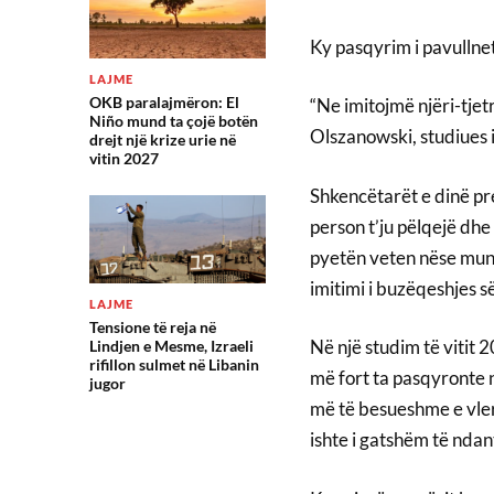
Ky pasqyrim i pavullne
LAJME
OKB paralajmëron: El
“Ne imitojmë njëri-tjet
Niño mund ta çojë botën
Olszanowski, studiues i
drejt një krize urie në
vitin 2027
Shkencëtarët e dinë pre
person t’ju pëlqejë dhe
pyetën veten nëse mund
imitimi i buzëqeshjes së
LAJME
Tensione të reja në
Në një studim të vitit 
Lindjen e Mesme, Izraeli
rifillon sulmet në Libanin
më fort ta pasqyronte 
jugor
më të besueshme e vle
ishte i gatshëm të ndant