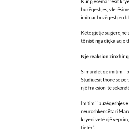
Kur pjesëmarrësit kryen
buzëqeshjes, vlerësimet
imituar buzëqeshjen bll
Këto gjetje sugjerojnë
të nisë nga diçka aq e 
Një reaksion zinxhir q
Si mundet që imitimi i 
Studiuesit thonë se përg
një fraksioni të sekond
Imitimi i buzëqeshjes e
neuroshkencëtari Marc
kryeni vetë një veprim
tjetër”.