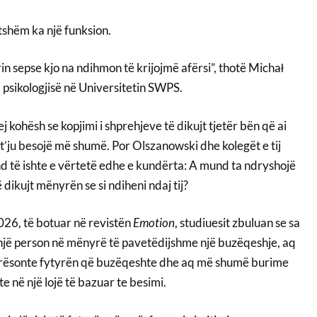
tshëm ka një funksion.
rin sepse kjo na ndihmon të krijojmë afërsi”, thotë Michał
 psikologjisë në Universitetin SWPS.
j kohësh se kopjimi i shprehjeve të dikujt tjetër bën që ai
 t’ju besojë më shumë. Por Olszanowski dhe kolegët e tij
 të ishte e vërtetë edhe e kundërta: A mund ta ndryshojë
 dikujt mënyrën se si ndiheni ndaj tij?
2026, të botuar në revistën
Emotion
, studiuesit zbuluan se sa
një person në mënyrë të pavetëdijshme një buzëqeshje, aq
rësonte fytyrën që buzëqeshte dhe aq më shumë burime
e në një lojë të bazuar te besimi.