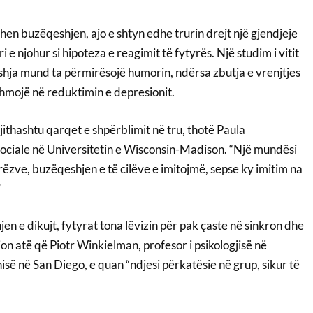
then buzëqeshjen, ajo e shtyn edhe trurin drejt një gjendjeje
 e njohur si hipoteza e reagimit të fytyrës. Një studim i vitit
hja mund ta përmirësojë humorin, ndërsa zbutja e vrenjtjes
mojë në reduktimin e depresionit.
ithashtu qarqet e shpërblimit në tru, thotë Paula
sociale në Universitetin e Wisconsin-Madison. “Një mundësi
ëzve, buzëqeshjen e të cilëve e imitojmë, sepse ky imitim na
”
n e dikujt, fytyrat tona lëvizin për pak çaste në sinkron dhe
jon atë që Piotr Winkielman, profesor i psikologjisë në
nisë në San Diego, e quan “ndjesi përkatësie në grup, sikur të