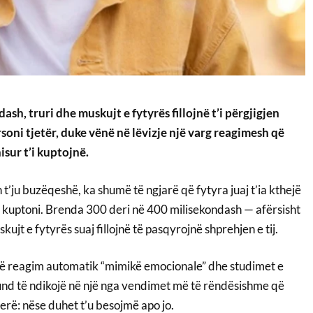
sh, truri dhe muskujt e fytyrës fillojnë t’i përgjigjen
soni tjetër, duke vënë në lëvizje një varg reagimesh që
isur t’i kuptojnë.
 t’ju buzëqeshë, ka shumë të ngjarë që fytyra juaj t’ia kthejë
 kuptoni. Brenda 300 deri në 400 milisekondash — afërsisht
skujt e fytyrës suaj fillojnë të pasqyrojnë shprehjen e tij.
të reagim automatik “mimikë emocionale” dhe studimet e
mund të ndikojë në një nga vendimet më të rëndësishme që
jerë: nëse duhet t’u besojmë apo jo.