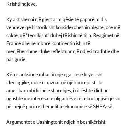
Krishtlindjeve.
Ky akt shënoi një gjest armiqësie të paparë midis
vendeve që historikisht konsideroheshin aleate, ose më
saktë, që “teorikisht” duhej të ishin të tilla. Reagimet në
Francë dhe në mbarë kontinentin ishin të
menjëhershme, duke reflektuar një ndjesi tradhtie dhe
pasigurie.
Këto sanksione mbartin një ngarkesë kryesisht
ideologjike, duke u bazuar në një koncept strikt
amerikan mbi lirinë e shprehjes, i cili është i lidhur
ngushtë me interesat e oligarkëve të teknologjisë që sot
përbëjnë gurin e themelit të ekonomisë së SHBA-së.
Argumentet e Uashingtonit ndjekin besnikërisht