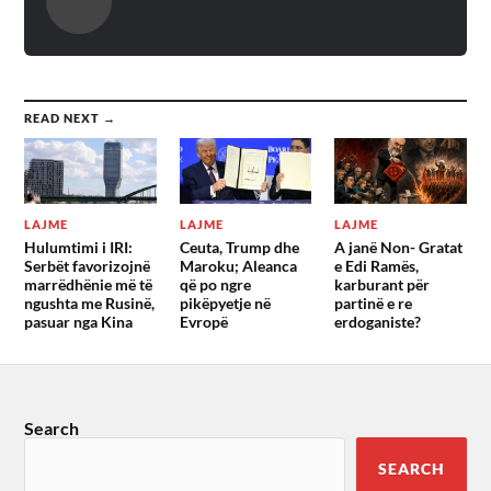
READ NEXT →
LAJME
LAJME
LAJME
Hulumtimi i IRI:
Ceuta, Trump dhe
A janë Non- Gratat
Serbët favorizojnë
Maroku; Aleanca
e Edi Ramës,
marrëdhënie më të
që po ngre
karburant për
ngushta me Rusinë,
pikëpyetje në
partinë e re
pasuar nga Kina
Evropë
erdoganiste?
Search
SEARCH