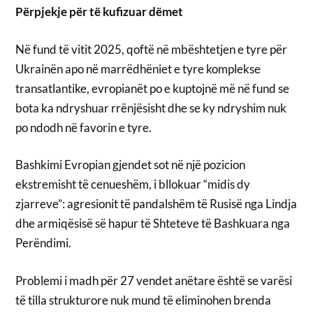
Përpjekje për të kufizuar dëmet
Në fund të vitit 2025, qoftë në mbështetjen e tyre për
Ukrainën apo në marrëdhëniet e tyre komplekse
transatlantike, evropianët po e kuptojnë më në fund se
bota ka ndryshuar rrënjësisht dhe se ky ndryshim nuk
po ndodh në favorin e tyre.
Bashkimi Evropian gjendet sot në një pozicion
ekstremisht të cenueshëm, i bllokuar “midis dy
zjarreve”: agresionit të pandalshëm të Rusisë nga Lindja
dhe armiqësisë së hapur të Shteteve të Bashkuara nga
Perëndimi.
Problemi i madh për 27 vendet anëtare është se varësi
të tilla strukturore nuk mund të eliminohen brenda