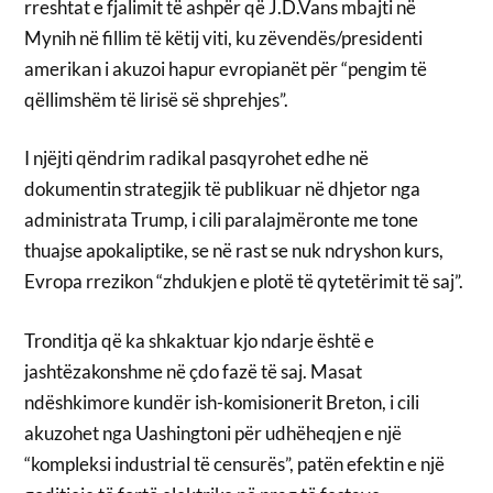
rreshtat e fjalimit të ashpër që J.D.Vans mbajti në
Mynih në fillim të këtij viti, ku zëvendës/presidenti
amerikan i akuzoi hapur evropianët për “pengim të
qëllimshëm të lirisë së shprehjes”.
I njëjti qëndrim radikal pasqyrohet edhe në
dokumentin strategjik të publikuar në dhjetor nga
administrata Trump, i cili paralajmëronte me tone
thuajse apokaliptike, se në rast se nuk ndryshon kurs,
Evropa rrezikon “zhdukjen e plotë të qytetërimit të saj”.
Tronditja që ka shkaktuar kjo ndarje është e
jashtëzakonshme në çdo fazë të saj. Masat
ndëshkimore kundër ish-komisionerit Breton, i cili
akuzohet nga Uashingtoni për udhëheqjen e një
“kompleksi industrial të censurës”, patën efektin e një