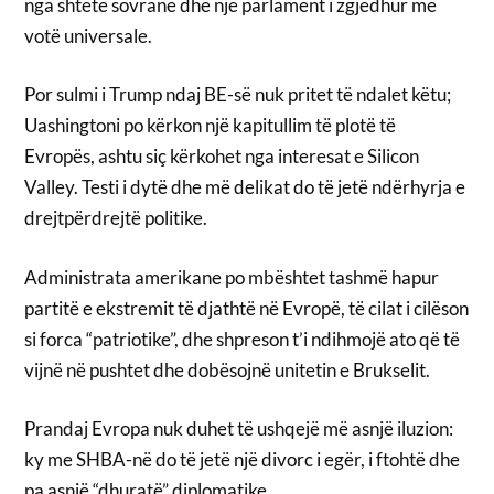
nga shtete sovrane dhe një parlament i zgjedhur me
votë universale.
Por sulmi i Trump ndaj BE-së nuk pritet të ndalet këtu;
Uashingtoni po kërkon një kapitullim të plotë të
Evropës, ashtu siç kërkohet nga interesat e Silicon
Valley. Testi i dytë dhe më delikat do të jetë ndërhyrja e
drejtpërdrejtë politike.
Administrata amerikane po mbështet tashmë hapur
partitë e ekstremit të djathtë në Evropë, të cilat i cilëson
si forca “patriotike”, dhe shpreson t’i ndihmojë ato që të
vijnë në pushtet dhe dobësojnë unitetin e Brukselit.
Prandaj Evropa nuk duhet të ushqejë më asnjë iluzion:
ky me SHBA-në do të jetë një divorc i egër, i ftohtë dhe
pa asnjë “dhuratë” diplomatike.