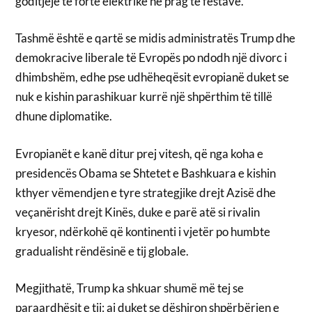
goditjeje të fortë elektrike në prag të festave.
Tashmë është e qartë se midis administratës Trump dhe
demokracive liberale të Evropës po ndodh një divorc i
dhimbshëm, edhe pse udhëheqësit evropianë duket se
nuk e kishin parashikuar kurrë një shpërthim të tillë
dhune diplomatike.
Evropianët e kanë ditur prej vitesh, që nga koha e
presidencës Obama se Shtetet e Bashkuara e kishin
kthyer vëmendjen e tyre strategjike drejt Azisë dhe
veçanërisht drejt Kinës, duke e parë atë si rivalin
kryesor, ndërkohë që kontinenti i vjetër po humbte
gradualisht rëndësinë e tij globale.
Megjithatë, Trump ka shkuar shumë më tej se
paraardhësit e tij: ai duket se dëshiron shpërbërjen e