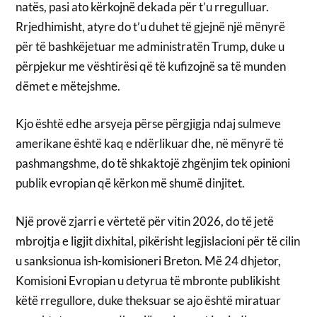
natës, pasi ato kërkojnë dekada për t’u rregulluar.
Rrjedhimisht, atyre do t’u duhet të gjejnë një mënyrë
për të bashkëjetuar me administratën Trump, duke u
përpjekur me vështirësi që të kufizojnë sa të munden
dëmet e mëtejshme.
Kjo është edhe arsyeja përse përgjigja ndaj sulmeve
amerikane është kaq e ndërlikuar dhe, në mënyrë të
pashmangshme, do të shkaktojë zhgënjim tek opinioni
publik evropian që kërkon më shumë dinjitet.
Një provë zjarri e vërtetë për vitin 2026, do të jetë
mbrojtja e ligjit dixhital, pikërisht legjislacioni për të cilin
u sanksionua ish-komisioneri Breton. Më 24 dhjetor,
Komisioni Evropian u detyrua të mbronte publikisht
këtë rregullore, duke theksuar se ajo është miratuar