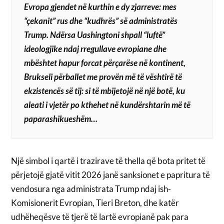
Evropa gjendet në kurthin e dy zjarreve: mes
“çekanit” rus dhe “kudhrës” së administratës
Trump. Ndërsa Uashingtoni shpall “luftë”
ideologjike ndaj rregullave evropiane dhe
mbështet hapur forcat përçarëse në kontinent,
Brukseli përballet me provën më të vështirë të
ekzistencës së tij: si të mbijetojë në një botë, ku
aleati i vjetër po kthehet në kundërshtarin më të
paparashikueshëm…
Një simbol i qartë i trazirave të thella që bota pritet të
përjetojë gjatë vitit 2026 janë sanksionet e papritura të
vendosura nga administrata Trump ndaj ish-
Komisionerit Evropian, Tieri Breton, dhe katër
udhëheqësve të tjerë të lartë evropianë pak para