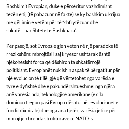
Bashkimit Evropian, duke e përsëritur vazhdimisht
tezën e tij (të pabazuar në fakte) se ky bashkim u krijua
me qëllimin e vetëm për të “shfrytëzuar dhe
shkatërruar Shtetet e Bashkuara”.
Për pasojë, sot Evropa e gjen veten në një paradoks të
rrezikshëm: mbrojtësi i saj kryesor ushtarak është
njëkohësisht forca që dëshiron ta shkatërrojë
politikisht. Evropianët nuk ishin aspak të përgatitur për
një evolucion të tillë, gjë që vërtetohet nga varësia e
tyre e dyfishtë dhe e pakundërshtueshme: nga njëra
anë varësia ndaj teknologjisë amerikane (e cila
dominon tregun pasi Evropa dështoi në revolucionet e
fundit dixhitale) dhe nga ana tjetër, varësia jetike për
mbrojtjen brenda strukturave të NATO-s.