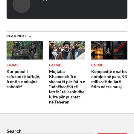
READ NEXT →
LAJME
LAJME
LAJME
Kur populli
Mojtaba
Kompanitë e naftës
refuzon të luftojë,
Khamenei: Tre
notojnë në para, 93
frontin e mbajnë
skenarët për fatin e
miliardë dollarë
robotët!
“udhëheqësit të
fitim në tre muaj
letrës” të Iranit dhe
lufta për pushtet
në Teheran
Search