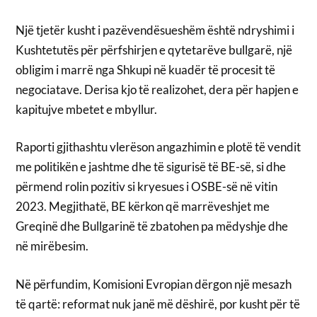
Një tjetër kusht i pazëvendësueshëm është ndryshimi i
Kushtetutës për përfshirjen e qytetarëve bullgarë, një
obligim i marrë nga Shkupi në kuadër të procesit të
negociatave. Derisa kjo të realizohet, dera për hapjen e
kapitujve mbetet e mbyllur.
Raporti gjithashtu vlerëson angazhimin e plotë të vendit
me politikën e jashtme dhe të sigurisë të BE-së, si dhe
përmend rolin pozitiv si kryesues i OSBE-së në vitin
2023. Megjithatë, BE kërkon që marrëveshjet me
Greqinë dhe Bullgarinë të zbatohen pa mëdyshje dhe
në mirëbesim.
Në përfundim, Komisioni Evropian dërgon një mesazh
të qartë: reformat nuk janë më dëshirë, por kusht për të