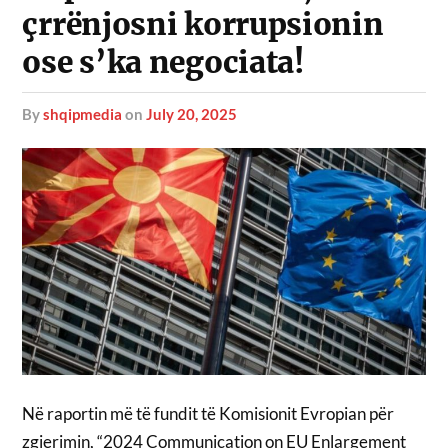
çrrënjosni korrupsionin
ose s’ka negociata!
by
shqipmedia
on
July 20, 2025
Në raportin më të fundit të Komisionit Evropian për
zgjerimin, “2024 Communication on EU Enlargement