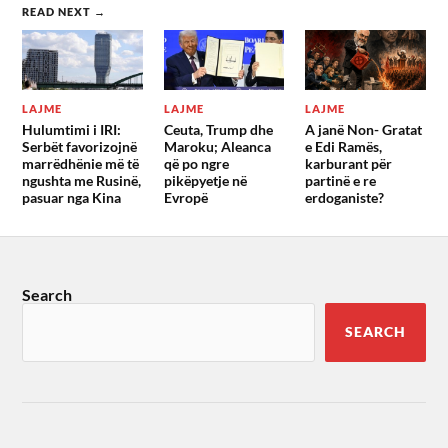
READ NEXT →
LAJME
LAJME
LAJME
Hulumtimi i IRI:
Ceuta, Trump dhe
A janë Non- Gratat
Serbët favorizojnë
Maroku; Aleanca
e Edi Ramës,
marrëdhënie më të
që po ngre
karburant për
ngushta me Rusinë,
pikëpyetje në
partinë e re
pasuar nga Kina
Evropë
erdoganiste?
Search
SEARCH