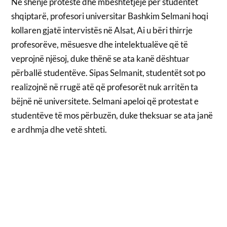
Në shenjë proteste dhe mbështetjeje për studentët
shqiptarë, profesori universitar Bashkim Selmani hoqi
kollaren gjatë intervistës në Alsat, Ai u bëri thirrje
profesorëve, mësuesve dhe intelektualëve që të
veprojnë njësoj, duke thënë se ata kanë dështuar
përballë studentëve. Sipas Selmanit, studentët sot po
realizojnë në rrugë atë që profesorët nuk arritën ta
bëjnë në universitete. Selmani apeloi që protestat e
studentëve të mos përbuzën, duke theksuar se ata janë
e ardhmja dhe vetë shteti.