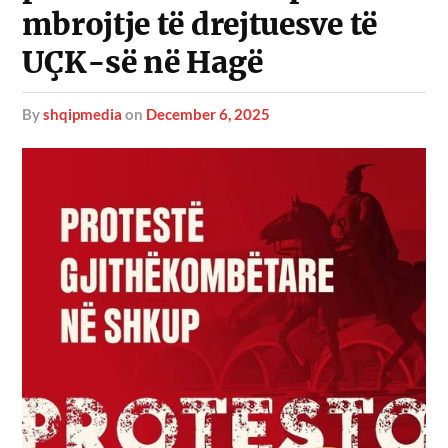
mbrojtje të drejtuesve të
UÇK-së në Hagë
by
shqipmedia
on
December 6, 2025