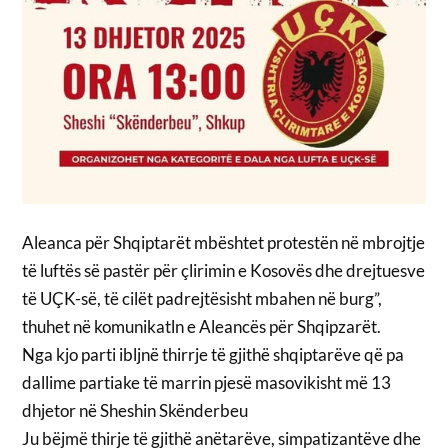
Aleanca për Shqiptarët mbështet protestën në mbrojtje
të luftës së pastër për çlirimin e Kosovës dhe drejtuesve
të UÇK-së, të cilët padrejtësisht mbahen në burg”,
thuhet në komunikatln e Aleancës për Shqipzarët.
Nga kjo parti ibljnë thirrje të gjithë shqiptarëve që pa
dallime partiake të marrin pjesë masovikisht më 13
dhjetor në Sheshin Skënderbeu
Ju bëjmë thirje të gjithë anëtarëve, simpatizantëve dhe