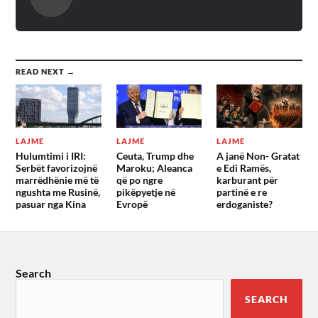
READ NEXT →
LAJME
LAJME
LAJME
Hulumtimi i IRI:
Ceuta, Trump dhe
A janë Non- Gratat
Serbët favorizojnë
Maroku; Aleanca
e Edi Ramës,
marrëdhënie më të
që po ngre
karburant për
ngushta me Rusinë,
pikëpyetje në
partinë e re
pasuar nga Kina
Evropë
erdoganiste?
Search
SEARCH