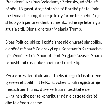
Presidenti ukrainas, Volodymyr Zelensky, udhëtoi të
hënën, 18 gusht, drejt Shtëpisë së Bardhë për takimin
me Donald Trump, duke sjellë dy “armë të fshehta”, një
shkop golfi për presidentin amerikan dhe një letër nga
gruaja e tij, Olena, drejtuar Melania Trump.
Sipas Politico, shkopi i golfit ishte një dhuratë simbolike,
e dhënë më parë Zelenskyt nga Konstantin Kartavchev,
një nënoficer i ri që humbi këmbën gjatë fazave të para
të pushtimit rus, duke shpëtuar shokët e tij.
Zyra e presidentit ukrainas theksoi se golfi kishte qenë
pjesë e rehabilitimit të Kartavchevit, i cili regjistroi një
mesazh për Trump, duke kërkuar mbështetje për
Ukrainën dhe për të kontribuar në një paqe të drejtë
dhe të qëndrueshme.