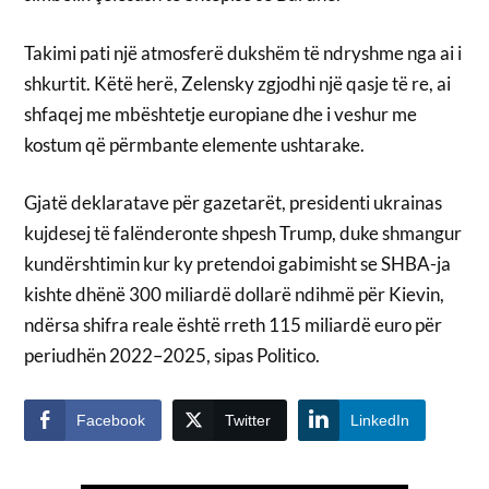
Takimi pati një atmosferë dukshëm të ndryshme nga ai i
shkurtit. Këtë herë, Zelensky zgjodhi një qasje të re, ai
shfaqej me mbështetje europiane dhe i veshur me
kostum që përmbante elemente ushtarake.
Gjatë deklaratave për gazetarët, presidenti ukrainas
kujdesej të falënderonte shpesh Trump, duke shmangur
kundërshtimin kur ky pretendoi gabimisht se SHBA-ja
kishte dhënë 300 miliardë dollarë ndihmë për Kievin,
ndërsa shifra reale është rreth 115 miliardë euro për
periudhën 2022–2025, sipas Politico.
Facebook
Twitter
LinkedIn