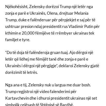
Njëkohësisht, Zelensky dorëzoi Trump një letër nga
zonja e parë e Ukrainës, Olena, drejtuar Melania
Trump, duke e falënderuar për përpjekjet e saj për të
ushtruar presion ndaj presidentit rus Vladimir Putin për
kthimin e 20,000 fëmijëve të rrëmbyer ukrainas tek
familjet e tyre.
“Do të doja të falënderoja gruan tuaj. Ajo dërgoi një
letër që lidhej me fëmijët tanë dhe zonja e parë e
Ukrainës i dërgoi një përgjigje”, deklaroi Zelensky gjatë
dorëzimit të letrës.
Nga ana e tij, Zelensky nuk u largua me duar bosh.
Trump regjistroi një video falenderimi për
Kartavchevin dhe i dhuroi presidentit ukrainas një set
simbolik çelësash të Shtëpisë së Bardhë.