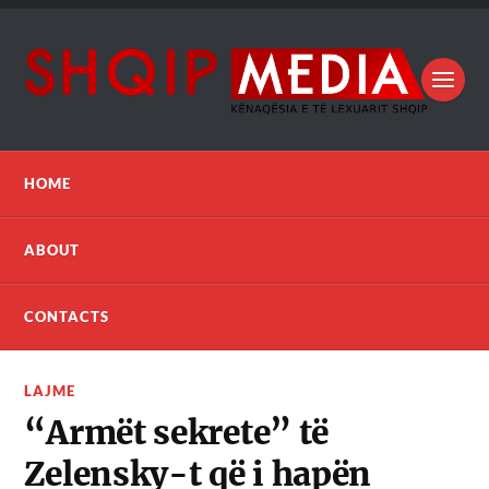
HOME
ABOUT
CONTACTS
LAJME
“Armët sekrete” të
Zelensky-t që i hapën