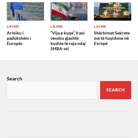
LAJME
LAJME
LAJME
Armiku i
“Vija e kuqe”, Irani
Shërbimet Sekrete
padukshëm i
vendos gjashtë
më të fuqishme në
Europës
kushte të reja ndaj
Evropë
SHBA-së!
Search
SEARCH