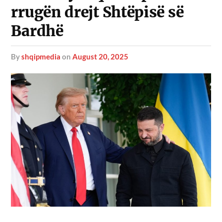
rrugën drejt Shtëpisë së
Bardhë
by
shqipmedia
on
August 20, 2025