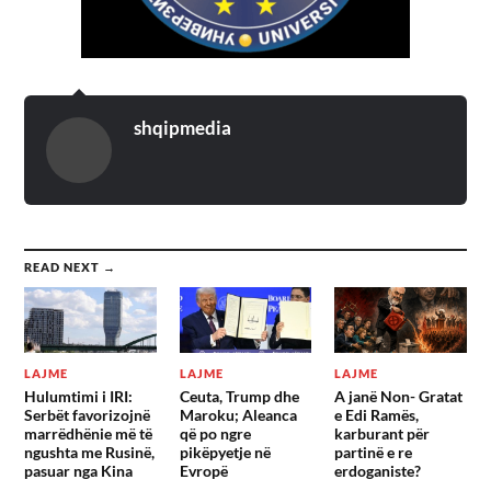
shqipmedia
READ NEXT →
LAJME
LAJME
LAJME
Hulumtimi i IRI:
Ceuta, Trump dhe
A janë Non- Gratat
Serbët favorizojnë
Maroku; Aleanca
e Edi Ramës,
marrëdhënie më të
që po ngre
karburant për
ngushta me Rusinë,
pikëpyetje në
partinë e re
pasuar nga Kina
Evropë
erdoganiste?