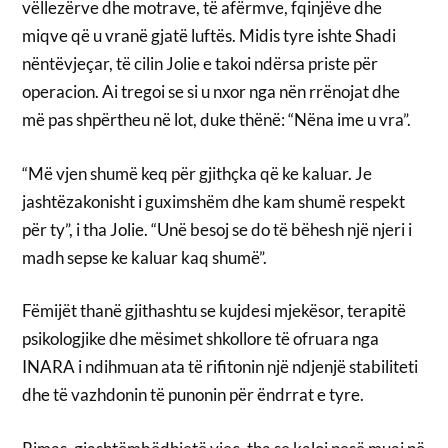
vëllezërve dhe motrave, të afërmve, fqinjëve dhe
miqve që u vranë gjatë luftës. Midis tyre ishte Shadi
nëntëvjeçar, të cilin Jolie e takoi ndërsa priste për
operacion. Ai tregoi se si u nxor nga nën rrënojat dhe
më pas shpërtheu në lot, duke thënë: “Nëna ime u vra”.
“Më vjen shumë keq për gjithçka që ke kaluar. Je
jashtëzakonisht i guximshëm dhe kam shumë respekt
për ty”, i tha Jolie. “Unë besoj se do të bëhesh një njeri i
madh sepse ke kaluar kaq shumë”.
Fëmijët thanë gjithashtu se kujdesi mjekësor, terapitë
psikologjike dhe mësimet shkollore të ofruara nga
INARA i ndihmuan ata të rifitonin një ndjenjë stabiliteti
dhe të vazhdonin të punonin për ëndrrat e tyre.