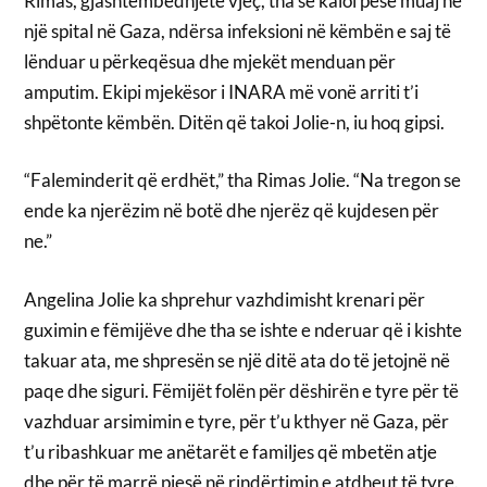
Rimas, gjashtëmbëdhjetë vjeç, tha se kaloi pesë muaj në
një spital në Gaza, ndërsa infeksioni në këmbën e saj të
lënduar u përkeqësua dhe mjekët menduan për
amputim. Ekipi mjekësor i INARA më vonë arriti t’i
shpëtonte këmbën. Ditën që takoi Jolie-n, iu hoq gipsi.
“Faleminderit që erdhët,” tha Rimas Jolie. “Na tregon se
ende ka njerëzim në botë dhe njerëz që kujdesen për
ne.”
Angelina Jolie ka shprehur vazhdimisht krenari për
guximin e fëmijëve dhe tha se ishte e nderuar që i kishte
takuar ata, me shpresën se një ditë ata do të jetojnë në
paqe dhe siguri. Fëmijët folën për dëshirën e tyre për të
vazhduar arsimimin e tyre, për t’u kthyer në Gaza, për
t’u ribashkuar me anëtarët e familjes që mbetën atje
dhe për të marrë pjesë në rindërtimin e atdheut të tyre.