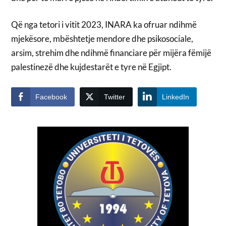
Që nga tetori i vitit 2023, INARA ka ofruar ndihmë
mjekësore, mbështetje mendore dhe psikosociale,
arsim, strehim dhe ndihmë financiare për mijëra fëmijë
palestinezë dhe kujdestarët e tyre në Egjipt.
Facebook
Twitter
LinkedIn