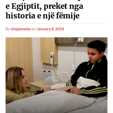
e Egjiptit, preket nga
historia e një fëmije
by
shqipmedia
on
January 8, 2026