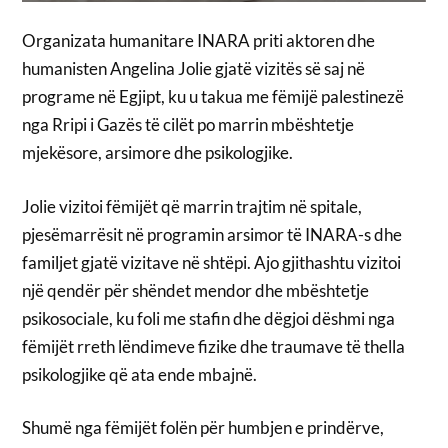
Organizata humanitare INARA priti aktoren dhe
humanisten Angelina Jolie gjatë vizitës së saj në
programe në Egjipt, ku u takua me fëmijë palestinezë
nga Rripi i Gazës të cilët po marrin mbështetje
mjekësore, arsimore dhe psikologjike.
Jolie vizitoi fëmijët që marrin trajtim në spitale,
pjesëmarrësit në programin arsimor të INARA-s dhe
familjet gjatë vizitave në shtëpi. Ajo gjithashtu vizitoi
një qendër për shëndet mendor dhe mbështetje
psikosociale, ku foli me stafin dhe dëgjoi dëshmi nga
fëmijët rreth lëndimeve fizike dhe traumave të thella
psikologjike që ata ende mbajnë.
Shumë nga fëmijët folën për humbjen e prindërve,