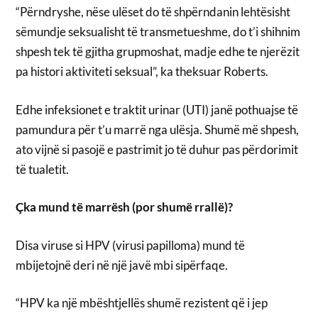
“Përndryshe, nëse ulëset do të shpërndanin lehtësisht
sëmundje seksualisht të transmetueshme, do t’i shihnim
shpesh tek të gjitha grupmoshat, madje edhe te njerëzit
pa histori aktiviteti seksual”, ka theksuar Roberts.
Edhe infeksionet e traktit urinar (UTI) janë pothuajse të
pamundura për t’u marrë nga ulësja. Shumë më shpesh,
ato vijnë si pasojë e pastrimit jo të duhur pas përdorimit
të tualetit.
Çka mund të marrësh (por shumë rrallë)?
Disa viruse si HPV (virusi papilloma) mund të
mbijetojnë deri në një javë mbi sipërfaqe.
“HPV ka një mbështjellës shumë rezistent që i jep