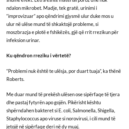
ndalon mikrobet. Madje, tek gratë, urinimi i
“improvizuar” apo qëndrimi gjysmë ulur duke mos u
ulur në ulëse mund të shkaktojë probleme, si
moszbrazja e plotë e fshikëzës, gjë që rrit rrezikun për
infeksion urinar.
Ku qëndron rreziku i vërtetë?
“Problemi nuk është te ulësja, por duart tuaja”, ka thënë
Roberts.
Me duar mund të prekësh ulësen ose sipërfaqe të tjera
dhe pastaj fytyrën apo gojën. Pikërisht kështu
shpërndahen bakteret si E. coli, Salmonella, Shigella,
Staphylococcus apo viruse si norovirusi, i cili mund të
jetojë në sipërfaqe deri në dy muaj.