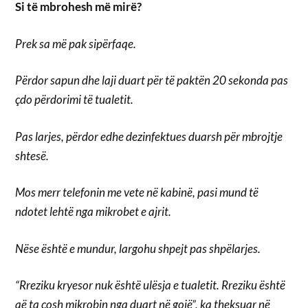
Si të mbrohesh më mirë?
Prek sa më pak sipërfaqe.
Përdor sapun dhe laji duart për të paktën 20 sekonda pas
çdo përdorimi të tualetit.
Pas larjes, përdor edhe dezinfektues duarsh për mbrojtje
shtesë.
Mos merr telefonin me vete në kabinë, pasi mund të
ndotet lehtë nga mikrobet e ajrit.
Nëse është e mundur, largohu shpejt pas shpëlarjes.
“Rreziku kryesor nuk është ulësja e tualetit. Rreziku është
që ta çosh mikrobin nga duart në gojë”, ka theksuar në