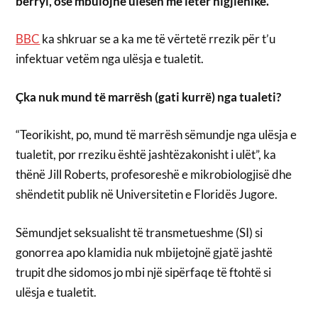
bërryl, ose mbulojnë ulësen me letër higjienike.
BBC
ka shkruar se a ka me të vërtetë rrezik për t’u
infektuar vetëm nga ulësja e tualetit.
Çka nuk mund të marrësh (gati kurrë) nga tualeti?
“Teorikisht, po, mund të marrësh sëmundje nga ulësja e
tualetit, por rreziku është jashtëzakonisht i ulët”, ka
thënë Jill Roberts, profesoreshë e mikrobiologjisë dhe
shëndetit publik në Universitetin e Floridës Jugore.
Sëmundjet seksualisht të transmetueshme (SI) si
gonorrea apo klamidia nuk mbijetojnë gjatë jashtë
trupit dhe sidomos jo mbi një sipërfaqe të ftohtë si
ulësja e tualetit.