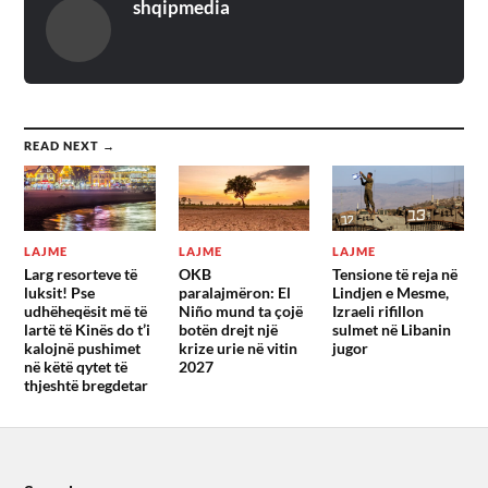
shqipmedia
READ NEXT →
LAJME
LAJME
LAJME
Larg resorteve të
OKB
Tensione të reja në
luksit! Pse
paralajmëron: El
Lindjen e Mesme,
udhëheqësit më të
Niño mund ta çojë
Izraeli rifillon
lartë të Kinës do t’i
botën drejt një
sulmet në Libanin
kalojnë pushimet
krize urie në vitin
jugor
në këtë qytet të
2027
thjeshtë bregdetar