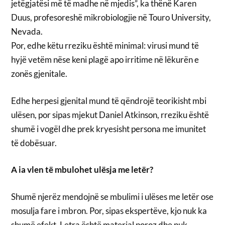
jetëgjatësi më të madhe në mjedis”, ka thënë Karen
Duus, profesoreshë mikrobiologjie në Touro University,
Nevada.
Por, edhe këtu rreziku është minimal: virusi mund të
hyjë vetëm nëse keni plagë apo irritime në lëkurën e
zonës gjenitale.
Edhe herpesi gjenital mund të qëndrojë teorikisht mbi
ulësen, por sipas mjekut Daniel Atkinson, rreziku është
shumë i vogël dhe prek kryesisht persona me imunitet
të dobësuar.
A ia vlen të mbulohet ulësja me letër?
Shumë njerëz mendojnë se mbulimi i ulëses me letër ose
mosulja fare i mbron. Por, sipas ekspertëve, kjo nuk ka
shumë efekt. Letra është material poroz dhe nuk