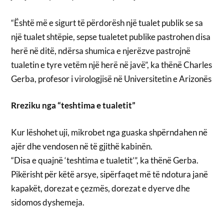
“Është më e sigurt të përdorësh një tualet publik se sa
një tualet shtëpie, sepse tualetet publike pastrohen disa
herë në ditë, ndërsa shumica e njerëzve pastrojnë
tualetin e tyre vetëm një herë në javë”, ka thënë Charles
Gerba, profesor i virologjisë në Universitetin e Arizonës
Rreziku nga “teshtima e tualetit”
Kur lëshohet uji, mikrobet nga guaska shpërndahen në
ajër dhe vendosen në të gjithë kabinën.
“Disa e quajnë ‘teshtima e tualetit’”, ka thënë Gerba.
Pikërisht për këtë arsye, sipërfaqet më të ndotura janë
kapakët, dorezat e çezmës, dorezat e dyerve dhe
sidomos dyshemeja.