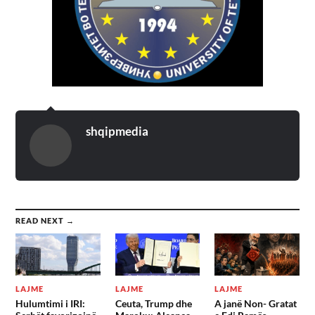
shqipmedia
READ NEXT →
LAJME
LAJME
LAJME
Hulumtimi i IRI:
Ceuta, Trump dhe
A janë Non- Gratat