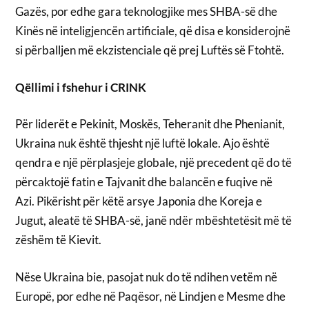
Gazës, por edhe gara teknologjike mes SHBA-së dhe
Kinës në inteligjencën artificiale, që disa e konsiderojnë
si përballjen më ekzistenciale që prej Luftës së Ftohtë.
Qëllimi i fshehur i CRINK
Për liderët e Pekinit, Moskës, Teheranit dhe Phenianit,
Ukraina nuk është thjesht një luftë lokale. Ajo është
qendra e një përplasjeje globale, një precedent që do të
përcaktojë fatin e Tajvanit dhe balancën e fuqive në
Azi. Pikërisht për këtë arsye Japonia dhe Koreja e
Jugut, aleatë të SHBA-së, janë ndër mbështetësit më të
zëshëm të Kievit.
Nëse Ukraina bie, pasojat nuk do të ndihen vetëm në
Europë, por edhe në Paqësor, në Lindjen e Mesme dhe