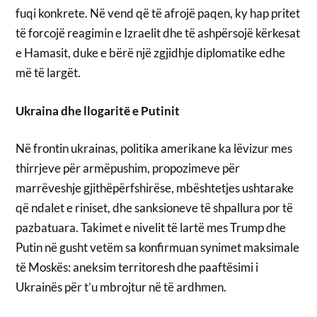
fuqi konkrete. Në vend që të afrojë paqen, ky hap pritet
të forcojë reagimin e Izraelit dhe të ashpërsojë kërkesat
e Hamasit, duke e bërë një zgjidhje diplomatike edhe
më të largët.
Ukraina dhe llogaritë e Putinit
Në frontin ukrainas, politika amerikane ka lëvizur mes
thirrjeve për armëpushim, propozimeve për
marrëveshje gjithëpërfshirëse, mbështetjes ushtarake
që ndalet e riniset, dhe sanksioneve të shpallura por të
pazbatuara. Takimet e nivelit të lartë mes Trump dhe
Putin në gusht vetëm sa konfirmuan synimet maksimale
të Moskës: aneksim territoresh dhe paaftësimi i
Ukrainës për t’u mbrojtur në të ardhmen.