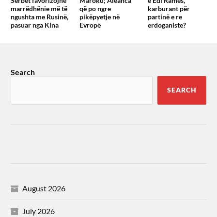
Serbët favorizojnë
Maroku; Aleanca
e Edi Ramës,
marrëdhënie më të
që po ngre
karburant për
ngushta me Rusinë,
pikëpyetje në
partinë e re
pasuar nga Kina
Evropë
erdoganiste?
Search
SEARCH
August 2026
July 2026