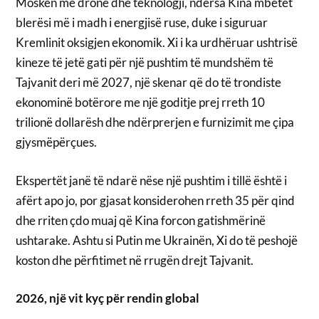
Moskën me dronë dhe teknologji, ndërsa Kina mbetet
blerësi më i madh i energjisë ruse, duke i siguruar
Kremlinit oksigjen ekonomik. Xi i ka urdhëruar ushtrisë
kineze të jetë gati për një pushtim të mundshëm të
Tajvanit deri më 2027, një skenar që do të trondiste
ekonominë botërore me një goditje prej rreth 10
trilionë dollarësh dhe ndërprerjen e furnizimit me çipa
gjysmëpërçues.
Ekspertët janë të ndarë nëse një pushtim i tillë është i
afërt apo jo, por gjasat konsiderohen rreth 35 për qind
dhe rriten çdo muaj që Kina forcon gatishmërinë
ushtarake. Ashtu si Putin me Ukrainën, Xi do të peshojë
koston dhe përfitimet në rrugën drejt Tajvanit.
2026, një vit kyç për rendin global