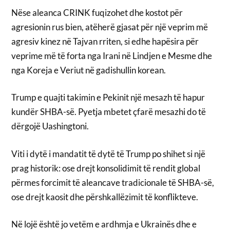
Nëse aleanca CRINK fuqizohet dhe kostot për
agresionin rus bien, atëherë gjasat për një veprim më
agresiv kinez në Tajvan rriten, si edhe hapësira për
veprime më të forta nga Irani në Lindjen e Mesme dhe
nga Koreja e Veriut në gadishullin korean.
Trump e quajti takimin e Pekinit një mesazh të hapur
kundër SHBA-së. Pyetja mbetet çfarë mesazhi do të
dërgojë Uashingtoni.
Viti i dytë i mandatit të dytë të Trump po shihet si një
prag historik: ose drejt konsolidimit të rendit global
përmes forcimit të aleancave tradicionale të SHBA-së,
ose drejt kaosit dhe përshkallëzimit të konflikteve.
Në lojë është jo vetëm e ardhmja e Ukrainës dhe e