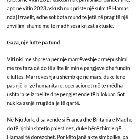
apo në vitin 2023 askush nuk priste një sulm të Hamas
ndaj Izraelit, edhe sot bota mund të jetë në prag të një
zhvillimi shumë më të madh sesa krizat aktuale.
Gaza, një luftë pa fund
Viti nisi me shpresa për një marrëveshje armëpushimi
me tre faza që do të sillte lirimin e pengjeve dhe fundin
e luftës. Marrëveshja u shemb që në mars, duke lënë
pas një krizë humanitare, operacionet më të mëdha
ushtarake izraelite dhe pengjet ende të bllokuar. Sot
nuk ka asnjë rrugëdalje të qartë.
Në Nju Jork, disa vende si Franca dhe Britania e Madhe
do të njohin shtetin palestinez, duke bërë thirrje që
Hamasi të dorëzohet. Por këto janë akte simbolike, pa