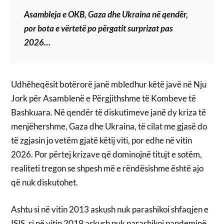
Asambleja e OKB, Gaza dhe Ukraina në qendër,
por bota e vërtetë po përgatit surprizat pas
2026…
Udhëheqësit botërorë janë mbledhur këtë javë në Nju
Jork për Asamblenë e Përgjithshme të Kombeve të
Bashkuara. Në qendër të diskutimeve janë dy kriza të
menjëhershme, Gaza dhe Ukraina, të cilat me gjasë do
të zgjasin jo vetëm gjatë këtij viti, por edhe në vitin
2026. Por përtej krizave që dominojnë titujt e sotëm,
realiteti tregon se shpesh më e rëndësishme është ajo
që nuk diskutohet.
Ashtu si në vitin 2013 askush nuk parashikoi shfaqjen e
ISIS, si në vitin 2019 askush nuk parashikoi pandeminë,