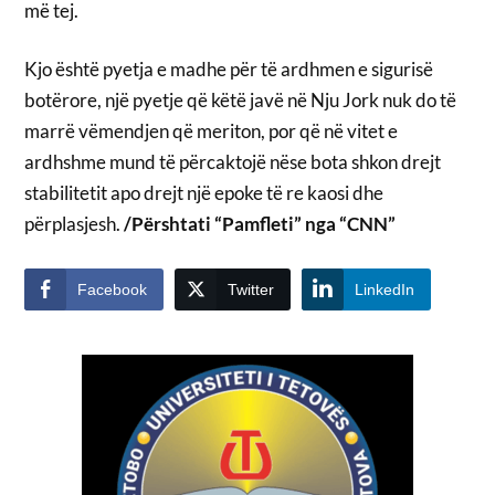
më tej.
Kjo është pyetja e madhe për të ardhmen e sigurisë
botërore, një pyetje që këtë javë në Nju Jork nuk do të
marrë vëmendjen që meriton, por që në vitet e
ardhshme mund të përcaktojë nëse bota shkon drejt
stabilitetit apo drejt një epoke të re kaosi dhe
përplasjesh.
/Përshtati “Pamfleti” nga “CNN”
Facebook
Twitter
LinkedIn