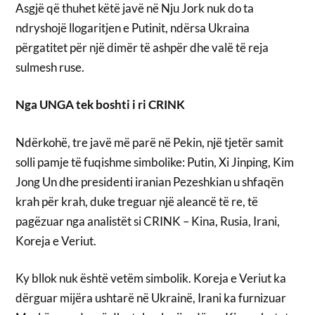
Asgjë që thuhet këtë javë në Nju Jork nuk do ta
ndryshojë llogaritjen e Putinit, ndërsa Ukraina
përgatitet për një dimër të ashpër dhe valë të reja
sulmesh ruse.
Nga UNGA tek boshti i ri CRINK
Ndërkohë, tre javë më parë në Pekin, një tjetër samit
solli pamje të fuqishme simbolike: Putin, Xi Jinping, Kim
Jong Un dhe presidenti iranian Pezeshkian u shfaqën
krah për krah, duke treguar një aleancë të re, të
pagëzuar nga analistët si CRINK – Kina, Rusia, Irani,
Koreja e Veriut.
Ky bllok nuk është vetëm simbolik. Koreja e Veriut ka
dërguar mijëra ushtarë në Ukrainë, Irani ka furnizuar