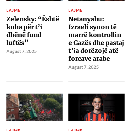
LAJME
LAJME
Zelensky: “Është
Netanyahu:
koha për t’i
Izraeli synon të
dhënë fund
marrë kontrollin
luftës”
e Gazës dhe pastaj
t’ia dorëzojë atë
August 7, 2025
forcave arabe
August 7, 2025
LAJME
LAJME