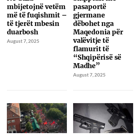
mbijetojnë vetëm
pasaportë
më të fuqishmit –
gjermane
të tjerët mbesin
dëbohet nga
duarbosh
Maqedonia për
valëvitje të
August 7, 2025
flamurit të
“Shqipërisë së
Madhe”
August 7, 2025