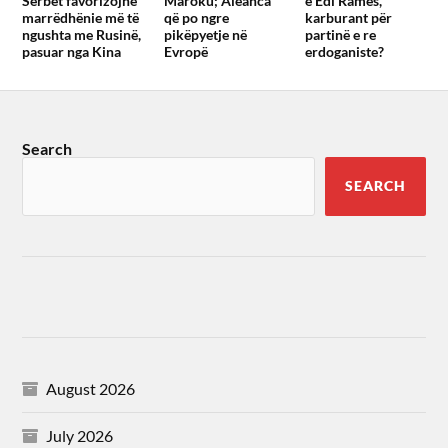
Serbët favorizojnë
Maroku; Aleanca
e Edi Ramës,
marrëdhënie më të
që po ngre
karburant për
ngushta me Rusinë,
pikëpyetje në
partinë e re
pasuar nga Kina
Evropë
erdoganiste?
Search
SEARCH
August 2026
July 2026