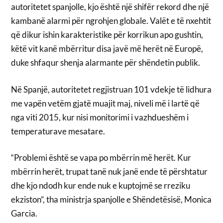
autoritetet spanjolle, kjo është një shifër rekord dhe një
kambanë alarmi për ngrohjen globale. Valët e të nxehtit
që dikur ishin karakteristike për korrikun apo gushtin,
këtë vit kanë mbërritur disa javë më herët në Europë,
duke shfaqur shenja alarmante për shëndetin publik.
Në Spanjë, autoritetet regjistruan 101 vdekje të lidhura
me vapën vetëm gjatë muajit maj, niveli më i lartë që
nga viti 2015, kur nisi monitorimi i vazhdueshëm i
temperaturave mesatare.
“Problemi është se vapa po mbërrin më herët. Kur
mbërrin herët, trupat tanë nuk janë ende të përshtatur
dhe kjo ndodh kur ende nuk e kuptojmë se rreziku
ekziston”, tha ministrja spanjolle e Shëndetësisë, Monica
Garcia.