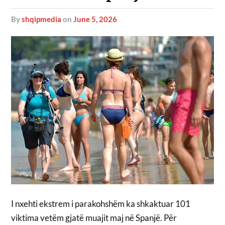
by
shqipmedia
on
June 5, 2026
I nxehti ekstrem i parakohshëm ka shkaktuar 101
viktima vetëm gjatë muajit maj në Spanjë. Për