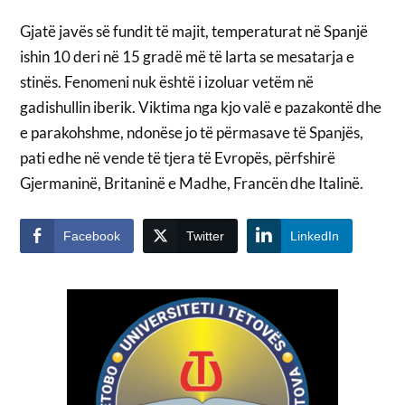
Gjatë javës së fundit të majit, temperaturat në Spanjë
ishin 10 deri në 15 gradë më të larta se mesatarja e
stinës. Fenomeni nuk është i izoluar vetëm në
gadishullin iberik. Viktima nga kjo valë e pazakontë dhe
e parakohshme, ndonëse jo të përmasave të Spanjës,
pati edhe në vende të tjera të Evropës, përfshirë
Gjermaninë, Britaninë e Madhe, Francën dhe Italinë.
Facebook
Twitter
LinkedIn