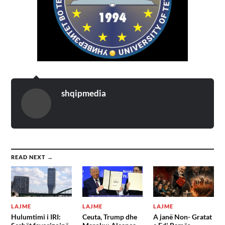
shqipmedia
READ NEXT →
LAJME
LAJME
LAJME
Hulumtimi i IRI:
Ceuta, Trump dhe
A janë Non- Gratat