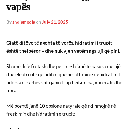
vapës
by
shqipmedia
on
July 21, 2025
Gjatë ditëve të nxehta të verës, hidratimi i trupit
është thelbësor – dhe nuk vjen vetëm nga uji që pini.
Shumë lloje frutash dhe perimesh janë të pasura me ujë
dhe elektrolite që ndihmojnë në luftimin e dehidratimit,
ndërsa njëkohësisht i japin trupit vitamina, minerale dhe
fibra.
Më poshtë janë 10 opsione natyrale që ndihmojnë në
freskimin dhe hidratimin e trupit: