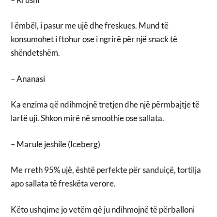
I ëmbël, i pasur me ujë dhe freskues. Mund të
konsumohet i ftohur ose i ngrirë për një snack të
shëndetshëm.
– Ananasi
Ka enzima që ndihmojnë tretjen dhe një përmbajtje të
lartë uji. Shkon mirë në smoothie ose sallata.
– Marule jeshile (Iceberg)
Me rreth 95% ujë, është perfekte për sanduiçë, tortilja
apo sallata të freskëta verore.
Këto ushqime jo vetëm që ju ndihmojnë të përballoni