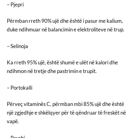
– Pjepri
Përmban rreth 90% ujë dhe është i pasur me kalium,
duke ndihmuar në balancimin e elektroliteve në trup.
– Selinoja
Ka rreth 95% ujë, është shumë e ulët në kalori dhe
ndihmon në tretje dhe pastrimin e trupit.
– Portokalli
Përveç vitaminës C, përmban mbi 85% ujë dhe është
një zgjedhje e shkëlqyer për të qëndruar të freskët në
vapë.
– Rrushi