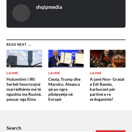
shqipmedia
READ NEXT →
LAJME
LAJME
LAJME
Hulumtimi i IRI:
Ceuta, Trump dhe
A janë Non- Gratat
Serbët favorizojnë
Maroku; Aleanca
e Edi Ramës,
marrëdhënie më të
që po ngre
karburant për
ngushta me Rusinë,
pikëpyetje në
partinë e re
pasuar nga Kina
Evropë
erdoganiste?
Search