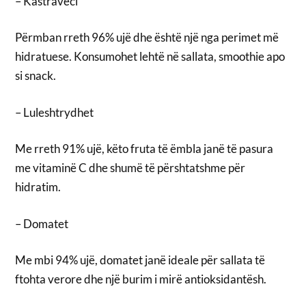
– Kastraveci
Përmban rreth 96% ujë dhe është një nga perimet më
hidratuese. Konsumohet lehtë në sallata, smoothie apo
si snack.
– Luleshtrydhet
Me rreth 91% ujë, këto fruta të ëmbla janë të pasura
me vitaminë C dhe shumë të përshtatshme për
hidratim.
– Domatet
Me mbi 94% ujë, domatet janë ideale për sallata të
ftohta verore dhe një burim i mirë antioksidantësh.